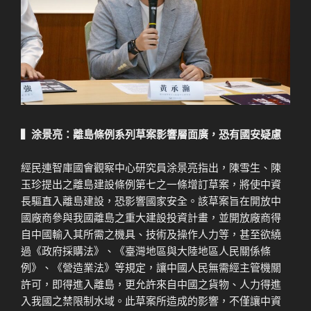
▍涂景亮：離島條例系列草案影響層面廣，恐有國安疑慮
經民連智庫國會觀察中心研究員涂景亮指出，陳雪生、陳
玉珍提出之離島建設條例第七之一條增訂草案，將使中資
長驅直入離島建設，恐影響國家安全。該草案旨在開放中
國廠商參與我國離島之重大建設投資計畫，並開放廠商得
自中國輸入其所需之機具、技術及操作人力等，甚至欲繞
過《政府採購法》、《臺灣地區與大陸地區人民關係條
例》、《營造業法》等規定，讓中國人民無需經主管機關
許可，即得進入離島，更允許來自中國之貨物、人力得進
入我國之禁限制水域。此草案所造成的影響，不僅讓中資