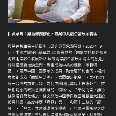
▍黃承瀚：離島條例修正，包藏中共融合發展示範區
經民連智庫民主防衛中心研究員黃承瀚質疑，2023 年 9
月，中國才剛提出簡稱為 22 條意見的「關於支持福建探索
海峽兩岸融合發展新路 建設兩岸融合發展示範區的意見」
相關措施要推動金門、馬祖成為中共的樣板「示範特
區」，展示中國一國兩制的成果，融合廈門和金門、福州
與馬祖成為「同城生活圈」，意圖即是把金門、馬祖當作
統一台灣的前置步驟，為何中國國民黨馬上裡應外合，推
出相對應的政策意圖把離島「特區化」？舉例而言，離島
條例增訂第七條之一條文開放中國參與我國離島重大建設
投資計畫，高度呼應「意見」第十一和第十二點的「廈
金」、「福馬」共建基礎設施模式，可見國民黨所提之離
島條例修法並不單只是促進離島建設這麼簡單，其背後目