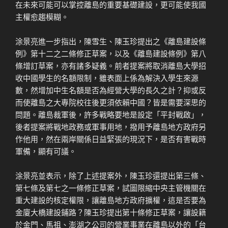
在未來可能可以掌控離島的重要基礎建設，更可能使我國
主權愈趨模糊。
涂景亮進一步指出，陳雪生、陳玉珍提出之《離島建設條
例》第十二之二條修正草案，以及《離島建設條例》第八
條增訂草案，亦有諸多疑義。前者提案將取消離島大學招
收中國學生的名額限制，雖表面上係為解決入學生來源
數，然增加中生名額是否為經營大學的長久之計？抑或反
而使離島之大專院校往後更須依賴中國？皆是需要深思的
問題。離島裁軍後，許多戰略要地是設定「平封戰啟」，
後者提案將戰地政務或軍事用地，撥用予離島地方政府另
作他用，然在兩岸關係日益緊張的現況下，是否有害戰時
軍備，顯有可議。
涂景亮並表示，除了上述提案外，陳玉珍還提出第三條、
第七條及第七之一條修正草案，試圖限縮中央主管機關在
重大建設的核定權限，讓離島地方政府擴權，這是否要為
金廈大橋建設鋪路？陳玉珍提出第十條修正草案，讓設籍
於金門、馬祖、澎湖之公司的營業事業在離島以外的「台