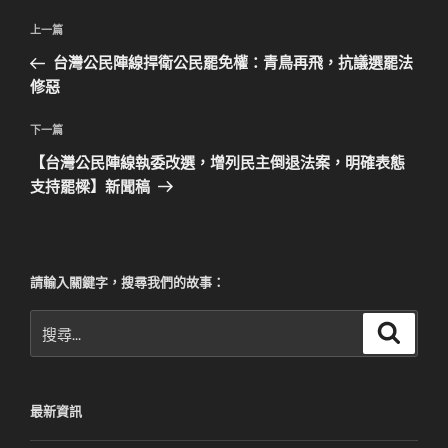
文
上
上一篇
章
一
台灣公民陣線捍衛公民罷免權：青鳥再飛，抗議選罷法
導
篇
修惡
覽
文
章
下
下一篇
一
【台灣公民陣線執委改選，增列民主倒退法案，明確表態
篇
支持罷樑】新聞稿
文
章
請輸入關鍵字，搜尋我們的故事：
搜
搜
尋
尋
關
鍵
最新資訊
字: