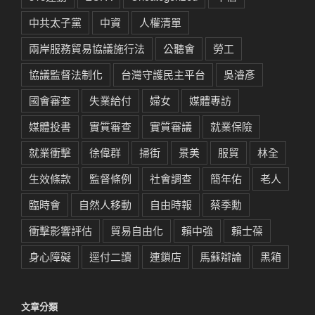
中共太子黨
中資
人權清單
兩岸服務貿易協議施行法
公聽會
勞工
協議監督法制化
台灣守護民主平台
吳濬彥
國會審查
失業給付
婦女
媒體專訪
媒體投書
實質審查
實質審議
就業保險
就業衝擊
徐偉群
掃街
景美
服貿
林全
生效條款
監督條例
社會調查
簡年佑
老人
臨時會
自然人移動
自由時報
蔡季勳
衝擊影響評估
貿易自由化
賴中強
賴士葆
身心障礙
逕付二讀
連鎖店
馬蘇辯論
黑箱
文章分類