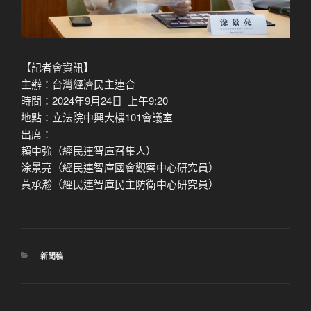
【記者會資訊】
主辦：台灣經濟民主連合
時間：2024年9月24日 ​ 上午9:20
地點：立法院中興大樓101會議室
出席：
賴中強（經民連智庫召集人）
涂景亮（經民連智庫國會觀察中心研究員）
黃承瀚（經民連智庫民主防衛中心研究員）
分
新聞稿
類