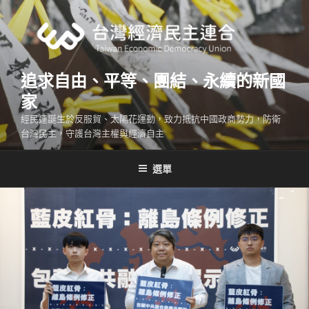
跳
至
主
要
內
追求自由、平等、團結、永續的新國
容
家
經民連誕生於反服貿、太陽花運動，致力抵抗中國政商勢力，防衛
台灣民主，守護台灣主權與經濟自主
選單