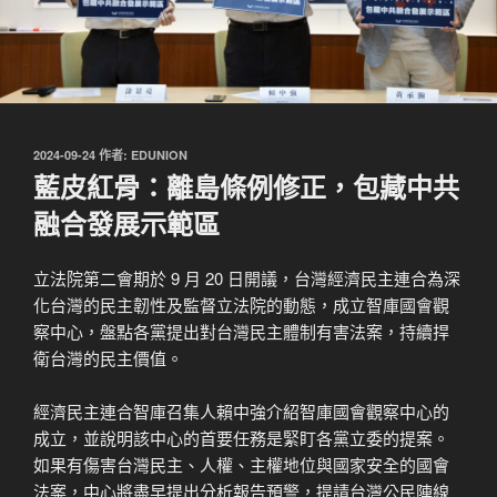
發
2024-09-24
作者:
EDUNION
佈
藍皮紅骨：離島條例修正，包藏中共
於
融合發展示範區
立法院第二會期於 9 月 20 日開議，台灣經濟民主連合為深
化台灣的民主韌性及監督立法院的動態，成立智庫國會觀
察中心，盤點各黨提出對台灣民主體制有害法案，持續捍
衛台灣的民主價值。
經濟民主連合智庫召集人賴中強介紹智庫國會觀察中心的
成立，並說明該中心的首要任務是緊盯各黨立委的提案。
如果有傷害台灣民主、人權、主權地位與國家安全的國會
法案，中心將盡早提出分析報告預警，提請台灣公民陣線