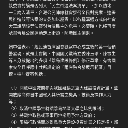
執委會討論是否列入「民主倒退法案清單」，加以防堵。
一旦納入清單，台灣公民陣線就會號召全民對提案、連署
與推進該等法案的立委加以譴責，以各種溝通方式向社會
大眾說明該等法案對台灣民主的危害，必要時，也將再度
號召青鳥公民運動走上街頭，防堵民主倒退。
賴中強表示：經民連智庫國會觀察中心成立後的第一個預
警發現，就是上會期，中國國民黨籍立委陳玉珍、陳雪生
等人分散提出的多項《離島建設條例》修正草案，有害國
家安全且呼應中共所設定的「兩岸融合發展示範區」目
標。這些提案包括：
（1）開放中國廠商參與我國離島之重大建設投資計畫，並
開放廠商得自中國輸入其所需之機具、技術及操作人力
等；
（2）取消中國學生就讀離島地區大學之比例限制；
（3）將戰地政務或軍事用地撥用予地方政府；
（4）限縮行政院關於離島重大建設投資計畫之核定權，部