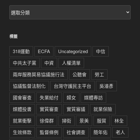
文
章
分
類
標籤
318運動
ECFA
Uncategorized
中信
中共太子黨
中資
人權清單
兩岸服務貿易協議施行法
公聽會
勞工
協議監督法制化
台灣守護民主平台
吳濬彥
國會審查
失業給付
婦女
媒體專訪
媒體投書
實質審查
實質審議
就業保險
就業衝擊
徐偉群
掃街
景美
服貿
林全
生效條款
監督條例
社會調查
簡年佑
老人