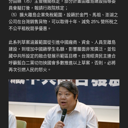
分由縣（市）主管機關核定，部分計畫由離島建設指導委
員會擬訂後，報請行政院核定；
（5）擴大離島企業免稅範圍，設籍於金門、馬祖、澎湖之
公司在台灣銷售貨物，可以取得十年、減免 25% 營所稅之
不公平租稅競爭優惠。
此系列草案涵蓋範圍從引進中國廠商、資金、人員至離島
建設，到增加中國籍學生名額，影響層面非常廣泛，並包
藏中共所設定的融合發展示範區目標。台灣經濟民主連合
呼籲藍白二黨切勿挾國會多數推進以上草案，否則，必將
再次引燃人民的怒火。