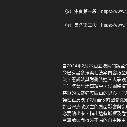
（3）集會第一段：
https://www
（4）集會第二段：
https://www.
自2024年2月本屆立法院開議
今已有諸多法案在法案內容乃至
法、憲訴法與財劃法這三大爭議法
日）院會討論事項中，試圖將這
甚巨的法案強度關山的野心，已
議性正反映了2月至今的國會亂
對台灣憲政民主的負面影響與造
必要站出來，指出這些影響及危
台灣脆弱而得來不易的自由民主