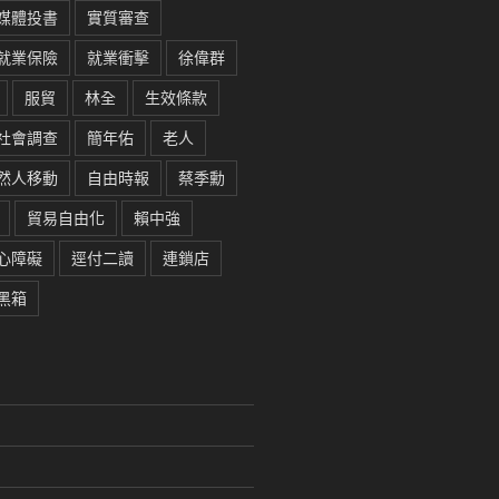
媒體投書
實質審查
就業保險
就業衝擊
徐偉群
服貿
林全
生效條款
社會調查
簡年佑
老人
然人移動
自由時報
蔡季勳
貿易自由化
賴中強
心障礙
逕付二讀
連鎖店
黑箱