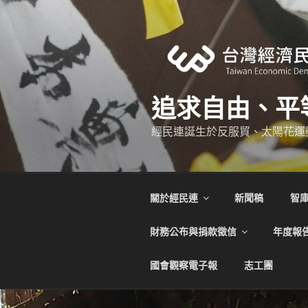
跳
至
主
要
內
容
追求自由、平
經民連誕生於反服貿、太陽花運
關於經民連
新聞稿
智
財務公布與捐款徵信
年度報
國會觀察電子報
志工團