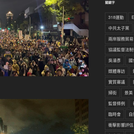
關鍵字
318運動
中共太子黨
兩岸服務貿易
協議監督法制
吳濬彥
國
媒體專訪
實質審議
掃街
景美
監督條例
臨時會
自
衝擊影響評估