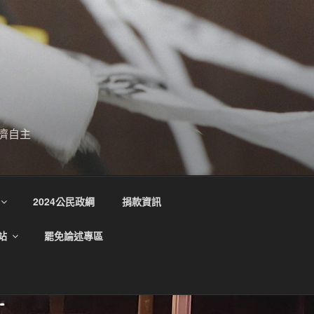
濟自主
2024公民政綱
捐款資訊
站
罷免論述專區