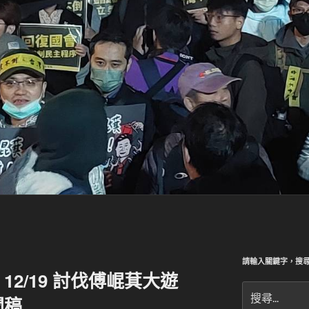
請輸入關鍵字，搜
2/19 討伐傅崐萁大遊
搜
聞稿
尋