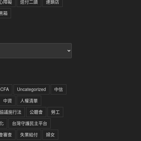
心障礙
逕付二讀
連鎖店
黑箱
ECFA
Uncategorized
中信
中資
人權清單
協議施行法
公聽會
勞工
化
台灣守護民主平台
會審查
失業給付
婦女