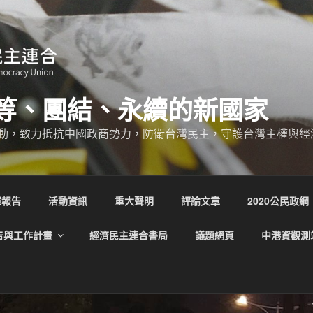
等、團結、永續的新國家
動，致力抵抗中國政商勢力，防衛台灣民主，守護台灣主權與經
庫報告
活動資訊
重大聲明
評論文章
2020公民政綱
告與工作計畫
經濟民主連合書局
議題網頁
中港資觀測