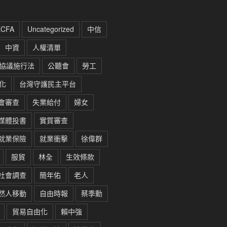
ECFA
Uncategorized
中信
中資
人權清單
協議施行法
公聽會
勞工
化
台灣守護民主平台
會審查
失業給付
婦女
媒體投書
實質審查
就業保險
就業衝擊
徐偉群
服貿
林全
生效條款
社會調查
簡年佑
老人
然人移動
自由時報
蔡季勳
貿易自由化
賴中強