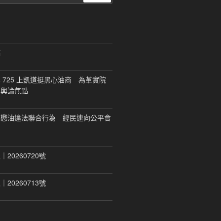
尋
稿
 725 上凱道挺黑心油商 為革實院
移輿論焦點
福懋油違法聯合行為 經民連向公平會
20260720號
20260713號