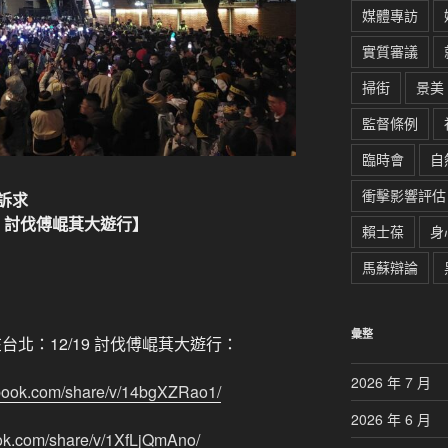
媒體專訪
實質審議
掃街
景美
監督條例
臨時會
自
衝擊影響評估
訴求
四）討伐傅崐萁大遊行】
賴士葆
身
馬蘇辯論
彙整
台北：12/19 討伐傅崐萁大遊行：
2026 年 7 月
ebook.com/share/v/14bgXZRao1/
2026 年 6 月
ok.com/share/v/1XfLjQmAno/