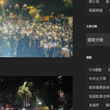
賴士葆
身
馬蘇辯論
文章分類
文
章
分
類
標籤
318運動
中共太子黨
兩岸服務貿易
協議監督法制
吳濬彥
國