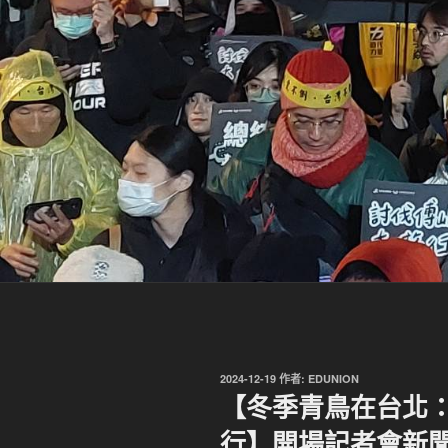
發
2024-12-19
作者:
EDUNION
佈
【冬季青鳥在台北：1
於
行】開場記者會新