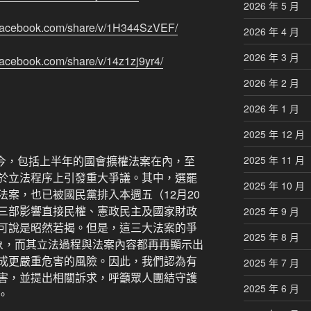
2026 年 5 月
.facebook.com/share/v/1H344SzVEF/
2026 年 4 月
2026 年 3 月
facebook.com/share/v/14z1zj9yr4/
2026 年 2 月
2026 年 1 月
2025 年 12 月
至今，包括上半年的國會擴權法案在內，至
2025 年 11 月
於立法程序上引發重大爭議。其中，選罷
2025 年 10 月
案，也已被國民黨排入本週五（12月20
三部影響直接民權、憲政民主及國家財政
2025 年 9 月
可說是昭然若揭。但是，這三大法案的爭
2025 年 8 月
象，而其立法過程與法案內容都再再顯示出
成更嚴重危害的風險。因此，我們認為有
2025 年 7 月
害，並提出相關訴求，呼籲眾人團結守護
2025 年 6 月
。