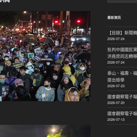
關
鍵
字:
最新資訊
【目錄】新聞
2026-07-24
批判中國國民黨
洪堯昆同志轉
2026-07-24
泰山、福壽、
提出檢舉
2026-07-23
國會觀察電子報｜
2026-07-20
國會觀察電子報｜
2026-07-13