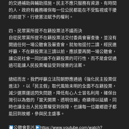
的交通補助與輔助措施。民主不應只服務有資源、有時間
的人，政府有義務確保每一位公民都能在不受監視或干擾
的前提下，行使憲法賦予的權利。
四、民眾黨所提不在籍投票法不議而決
自從民眾黨所提不在籍投票法交付委員會審查後，並沒有
開過任何一場公聽會及審查會，就匆匆逕付二讀，經民連
呼籲，不在籍投票法三讀以前，應該要再開一場公聽會，
讓公民社會一同討論不在籍投票的可行性，而不是倉促通
過可能讓人民投票權益受到侵害的法案。
總結而言，我們呼籲立法院朝野應通過《強化民主投票促
進法》，以「民主假」取代風險未明的全面不在籍投票，
減少選票運送閃失問題，降低有心人士冒名利用，確保台
灣引以為傲的「當天開票、透明信賴」奇蹟得以延續，同
時也讓全台人民投票權受到保障，也讓每一位離鄉遊子都
能回到故鄉，參與民主盛事。
公聽會影片
https://www.youtube.com/watch?