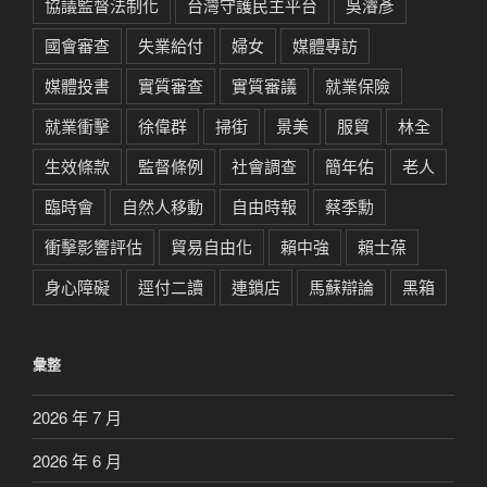
協議監督法制化
台灣守護民主平台
吳濬彥
國會審查
失業給付
婦女
媒體專訪
媒體投書
實質審查
實質審議
就業保險
就業衝擊
徐偉群
掃街
景美
服貿
林全
生效條款
監督條例
社會調查
簡年佑
老人
臨時會
自然人移動
自由時報
蔡季勳
衝擊影響評估
貿易自由化
賴中強
賴士葆
身心障礙
逕付二讀
連鎖店
馬蘇辯論
黑箱
彙整
2026 年 7 月
2026 年 6 月