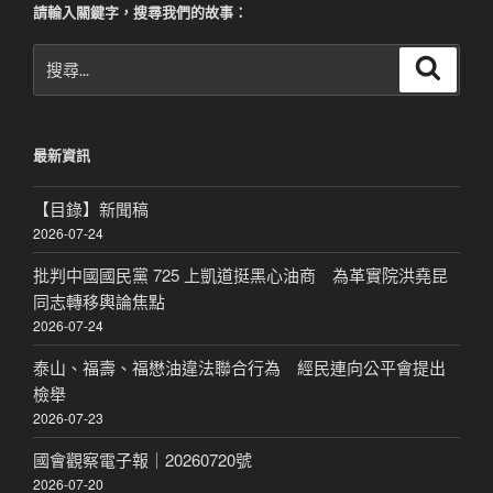
請輸入關鍵字，搜尋我們的故事：
搜
搜
尋
尋
關
鍵
最新資訊
字:
【目錄】新聞稿
2026-07-24
批判中國國民黨 725 上凱道挺黑心油商 為革實院洪堯昆
同志轉移輿論焦點
2026-07-24
泰山、福壽、福懋油違法聯合行為 經民連向公平會提出
檢舉
2026-07-23
國會觀察電子報｜20260720號
2026-07-20