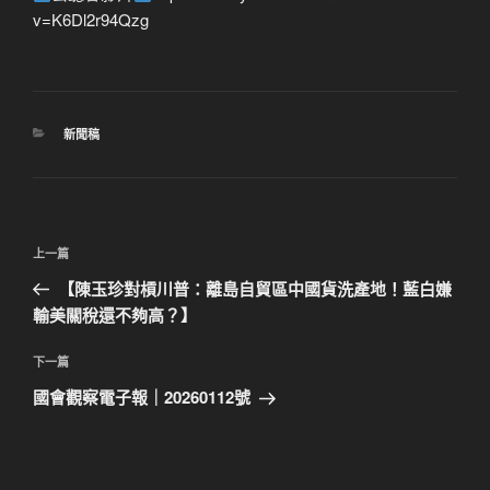
v=K6Dl2r94Qzg
分
新聞稿
類
文
上
上一篇
章
一
【陳玉珍對槓川普：離島自貿區中國貨洗產地！藍白嫌
導
篇
輸美關稅還不夠高？】
覽
文
章
下
下一篇
一
國會觀察電子報｜20260112號
篇
文
章