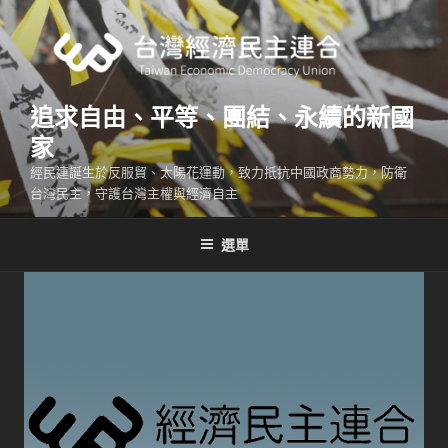
跳
至
主
要
內
追求自由、平等、團結、永續的新國
容
家
經民連誕生於反服貿、太陽花運動，致力抵抗中國政商勢力，防衛
台灣民主，守護台灣主權與經濟自主
選單