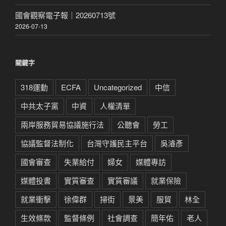
國會觀察電子報｜20260713號
2026-07-13
關鍵字
318運動
ECFA
Uncategorized
中信
中共太子黨
中資
人權清單
兩岸服務貿易協議施行法
公聽會
勞工
協議監督法制化
台灣守護民主平台
吳濬彥
國會審查
失業給付
婦女
媒體專訪
媒體投書
實質審查
實質審議
就業保險
就業衝擊
徐偉群
掃街
景美
服貿
林全
生效條款
監督條例
社會調查
簡年佑
老人