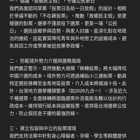
一、 倡議「故鄉民主假」，守護公民節日
我們高度認同草案「投票日及前一日放假」的設計。相較
於爭議不斷的「不在籍投票」，推動「故鄉民主假」是更
穩健的對案。選舉不僅是投下選票，更是一場「公民
日」，選民返鄉參與造勢、與家人討論，能深化對在地政
治的連結，這能實質降低青年與外地勞工的返鄉成本，避
免其因工作或學業被迫放棄參政權。
二、 防範境外勢力介選與選務風險
我們嚴正警示，貿然推動大規模「移轉投票」將大幅降低
中國介選的成本。境外勢力可透過補貼小三通船票，動員
特定選民移轉至金馬地區投票，介入成本將縮減十倍。此
外，台灣地方選舉種類繁多（如2026九合一），涉及近九
千種選票，全面移轉將面臨選票外流風險及難以估計的行
政成本。維持現行紙本與返鄉投票，是捍衛台灣選舉公信
力、防止假訊息干擾的最強防線。
三、 建立包容與中立的投票環境
我們支持法案中針對身心障礙者、孕婦、學生等群體提供