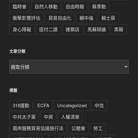
臨時會
自然人移動
自由時報
蔡季勳
衝擊影響評估
貿易自由化
賴中強
賴士葆
身心障礙
逕付二讀
連鎖店
馬蘇辯論
黑箱
文章分類
文
章
分
類
標籤
318運動
ECFA
Uncategorized
中信
中共太子黨
中資
人權清單
兩岸服務貿易協議施行法
公聽會
勞工