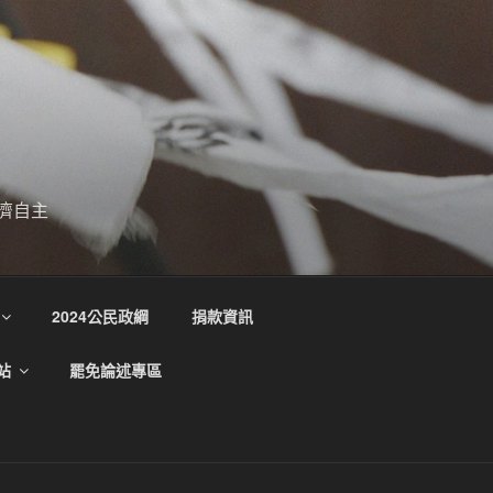
濟自主
2024公民政綱
捐款資訊
站
罷免論述專區