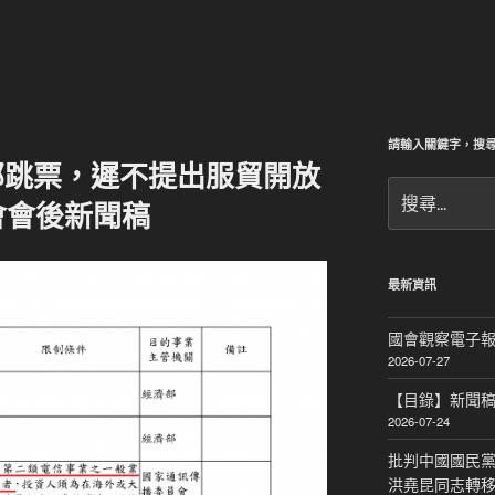
請輸入關鍵字，搜
部跳票，遲不提出服貿開放
搜
會會後新聞稿
尋
關
鍵
字:
最新資訊
國會觀察電子報｜
2026-07-27
【目錄】新聞
2026-07-24
批判中國國民黨
洪堯昆同志轉