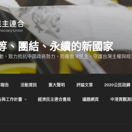
等、團結、永續的新國家
動，致力抵抗中國政商勢力，防衛台灣民主，守護台灣主權與經
庫報告
活動資訊
重大聲明
評論文章
2020公民政綱
告與工作計畫
經濟民主連合書局
議題網頁
中港資觀測