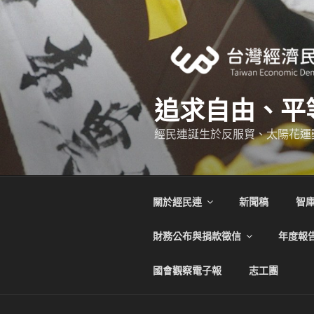
跳
至
主
要
內
容
追求自由、平
經民連誕生於反服貿、太陽花運
關於經民連
新聞稿
智
財務公布與捐款徵信
年度報
國會觀察電子報
志工團