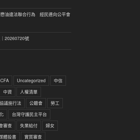
福懋油違法聯合行為 經民連向公平會
20260720號
ECFA
Uncategorized
中信
中資
人權清單
協議施行法
公聽會
勞工
化
台灣守護民主平台
會審查
失業給付
婦女
媒體投書
實質審查