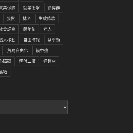
就業保險
就業衝擊
徐偉群
服貿
林全
生效條款
社會調查
簡年佑
老人
然人移動
自由時報
蔡季勳
貿易自由化
賴中強
心障礙
逕付二讀
連鎖店
黑箱