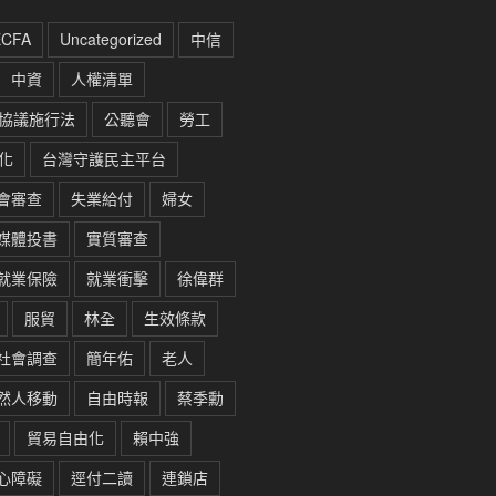
ECFA
Uncategorized
中信
中資
人權清單
協議施行法
公聽會
勞工
化
台灣守護民主平台
會審查
失業給付
婦女
媒體投書
實質審查
就業保險
就業衝擊
徐偉群
服貿
林全
生效條款
社會調查
簡年佑
老人
然人移動
自由時報
蔡季勳
貿易自由化
賴中強
心障礙
逕付二讀
連鎖店