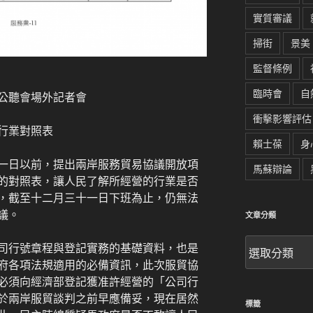
實質審議
掃街
景美
監督條例
臨時會
自
公聽會場外記者會
衝擊影響評估
行業對照表
賴士葆
身
一日以前，提出兩岸服務貿易協議開放項
馬蘇辯論
的對照表，讓人民了解所經營的行業是否
，截至十二月三十一日下班為止，仍無法
議。
文章分類
文
司行號章程與登記實務的基礎資料，也是
章
府各項法規適用的必備資訊，此次服貿協
分
必須向經濟部登記獲准許經營的「公司行
類
於兩岸服貿談判之前早應備妥，現在居然
標籤