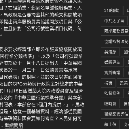
此，民主陣線質疑馬政府是否不敢讓人民
目？在經銷業、郵寄名單編輯服務業、入
318運動
，馬政府是否要掩蓋其他的疏失與開放項
中共太子黨
即提出兩岸服務貿易協議開放項目與「公
，並且針對「公司行號營業項目代碼」每
兩岸服務貿易
。
協議監督法制
要求要求經濟部立即公布服貿協議開放項
吳濬彥
國
民國行業分類標準」，以及「公司行號營業
媒體專訪
經濟部於十一月十八日提出與「中華民國
次長於十一月二十一日公聽會當場承諾一
實質審議
目代碼表」的對照，並於次日以書面回覆
掃街
景美
項目的CPC分類與行政院主計總處的中華
11月18日函送給大院內政委員會及經濟
監督條例
涉及的『中華民國行業標準分類』與本部
臨時會
自
對照表，本部會在1個月內提供。」，馬政
但是，這樣一個基礎資料，經濟部從民國
衝擊影響評估
有基礎資料國會要如何審查？人民如何可
賴士葆
身
…
繼續閱讀