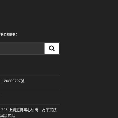
尋我們的故事：
搜
尋
20260727號
稿
 725 上凱道挺黑心油商 為革實院
移輿論焦點