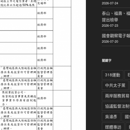
2026-07-24
泰山、福壽、
提出檢舉
2026-07-23
國會觀察電子報｜
2026-07-20
關鍵字
318運動
中共太子黨
兩岸服務貿易
協議監督法制
吳濬彥
國
媒體專訪