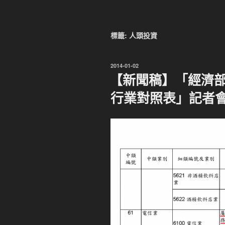
標籤:
人頭投資
發
2014-01-02
佈
【新聞稿】「經濟
於
行業對照表」記者