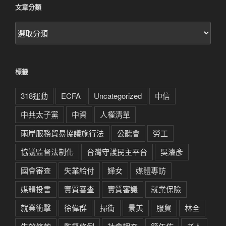
文章分類
文
章
分
類
標籤
318運動
ECFA
Uncategorized
中信
中共太子黨
中資
人權清單
兩岸服務貿易協議施行法
公聽會
勞工
協議監督法制化
台灣守護民主平台
吳濬彥
國會審查
失業給付
婦女
媒體專訪
媒體投書
實質審查
實質審議
就業保險
就業衝擊
徐偉群
掃街
景美
服貿
林全