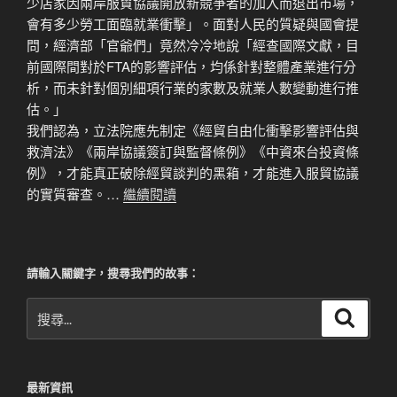
少店家因兩岸服貿協議開放新競爭者的加入而退出市場，
會有多少勞工面臨就業衝擊」。面對人民的質疑與國會提
問，經濟部「官爺們」竟然冷冷地說「經查國際文獻，目
前國際間對於FTA的影響評估，均係針對整體產業進行分
析，而未針對個別細項行業的家數及就業人數變動進行推
估。」
我們認為，立法院應先制定《經貿自由化衝擊影響評估與
救濟法》《兩岸協議簽訂與監督條例》《中資來台投資條
例》，才能真正破除經貿談判的黑箱，才能進入服貿協議
的實質審查。…
繼續閱讀
請輸入關鍵字，搜尋我們的故事：
搜
搜
尋
尋
關
鍵
最新資訊
字: