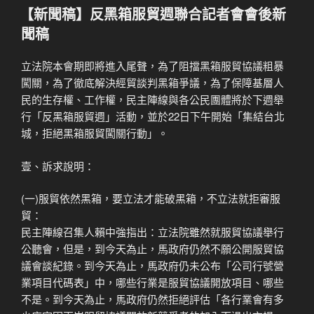
佈
【新聞稿】反黑箱服貿週聯合記者會會後新
於
聞稿
立法院本會期即將進入尾聲，為了阻擋黑箱服貿協議粗暴
闖關，為了徹底解決經貿談判黑箱爭議，為了保障基層人
民的生存權、工作權，民主陣線與各公民團體將於下週舉
行「反黑箱服貿週」活動，並於22日下午開始「集結台北
城，拒絕黑箱服貿闖關行動」。
壹、訴求說明：
(一)服貿依然黑箱，要立法才能破黑箱，不立法就拒審服
貿：
民主陣線召集人賴中強指出：立法院雖然就服貿協議舉行
公聽會，但是，到今天為止，馬政府仍然不願公開服貿協
議會談紀錄。到今天為止，馬政府仍未公布「公司行號營
業項目代碼表」中，哪些行業是服貿協議開放項目、哪些
不是。到今天為止，馬政府仍然拒絕評估「各行業會有多