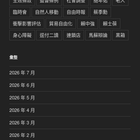
生效條款
監督條例
社會調查
簡年佑
老人
臨時會
自然人移動
自由時報
蔡季勳
衝擊影響評估
貿易自由化
賴中強
賴士葆
身心障礙
逕付二讀
連鎖店
馬蘇辯論
黑箱
彙整
2026 年 7 月
2026 年 6 月
2026 年 5 月
2026 年 4 月
2026 年 3 月
2026 年 2 月