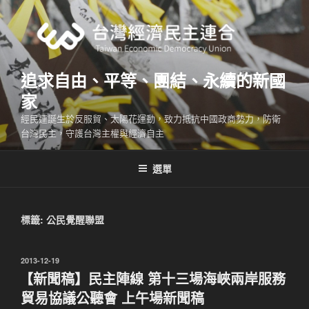
跳
至
主
要
內
追求自由、平等、團結、永續的新國
容
家
經民連誕生於反服貿、太陽花運動，致力抵抗中國政商勢力，防衛
台灣民主，守護台灣主權與經濟自主
選單
標籤:
公民覺醒聯盟
發
2013-12-19
佈
【新聞稿】民主陣線 第十三場海峽兩岸服務
於
貿易協議公聽會 上午場新聞稿