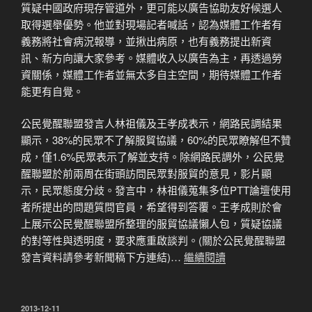
質疑中國政府現存管道外，更可能以廣告協助友好候選人
取得選舉優勢。他並對現場記者喊話，認為媒體工作者有
義務將社會病況報導，並揪出病原，也有義務提出新資
訊、新方向讓大家參考。媒體收入以廣告為主，再透過勞
資關係，媒體工作者並無太多自主空間，期待媒體工作者
能更有自覺。
公民覺醒聯盟發言人林祖儀及王孝成表示，網路民調結果
顯示，38%的民眾不了解服貿協議，60%的民眾瞭解但不贊
成，僅1.6%民眾表示了解並支持。除網路民調外，公民覺
醒聯盟於前兩周在街頭訪問民眾對服貿的意見，影片顯
示，民眾態度分歧。發言中，林祖儀蒐集多位PTT論壇使用
者所提出的問題質問官員，希望得到答覆。王孝成則於會
上展示公民覺醒聯盟所整理的服貿協議懶人包，質疑協議
的對等性與透明度，要求應重啟談判。(關於公民覺醒聯盟
發言資料請參考新聞稿下方連結)…
繼續閱讀
發
2013-12-11