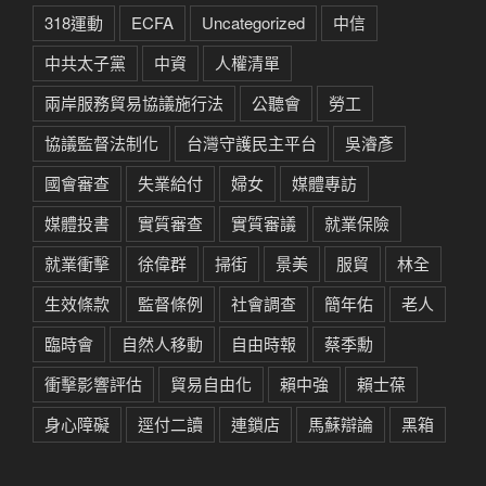
318運動
ECFA
Uncategorized
中信
中共太子黨
中資
人權清單
兩岸服務貿易協議施行法
公聽會
勞工
協議監督法制化
台灣守護民主平台
吳濬彥
國會審查
失業給付
婦女
媒體專訪
媒體投書
實質審查
實質審議
就業保險
就業衝擊
徐偉群
掃街
景美
服貿
林全
生效條款
監督條例
社會調查
簡年佑
老人
臨時會
自然人移動
自由時報
蔡季勳
衝擊影響評估
貿易自由化
賴中強
賴士葆
身心障礙
逕付二讀
連鎖店
馬蘇辯論
黑箱