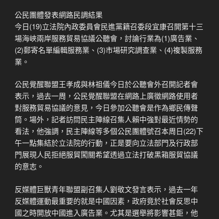
公民團體發表網路民調結果
今日(19)立法院內政委員會民進黨籍召委段宜康召開第十三
場海峽兩岸服務貿易協議公聽會，討論行業為(1)廣告業、
(2)郵寄名單編輯服務業、(3)市場研究調查業、(4)複製服務
業。
公民覺醒聯盟王孝成與林祖儀今日於公聽會外召開記者會
表示，過去一周，公民覺醒聯盟在網路上廣徵網路使用者
對服務貿易協議的意見，今日參加公聽會是作為鄉民傳聲
筒。場外，記者訪問民主陣線召集人賴中強對最近情勢的
看法，他強調，民主陣線等多個公民團體號召本周日(22)下
午一點集結於立法院的行動，正是要向立法部門及行政部
門展現人民拒絕服貿闖關希望透過立法打破黑箱服貿協議
的意志。
反媒體巨獸青年聯盟副召集人劉敬文發言表示，過去一年
反媒體運動最重要的就是中國因素，政府竟於社會反思中
國之時開放中國進入廣告業。尤其是選舉將影響甚鉅，他