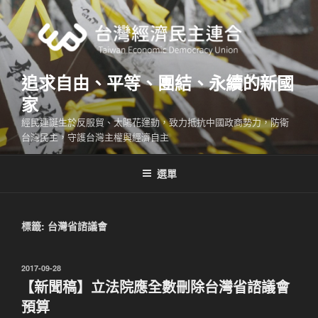
跳
至
主
要
內
追求自由、平等、團結、永續的新國
容
家
經民連誕生於反服貿、太陽花運動，致力抵抗中國政商勢力，防衛
台灣民主，守護台灣主權與經濟自主
選單
標籤:
台灣省諮議會
發
2017-09-28
佈
【新聞稿】立法院應全數刪除台灣省諮議會
於
預算