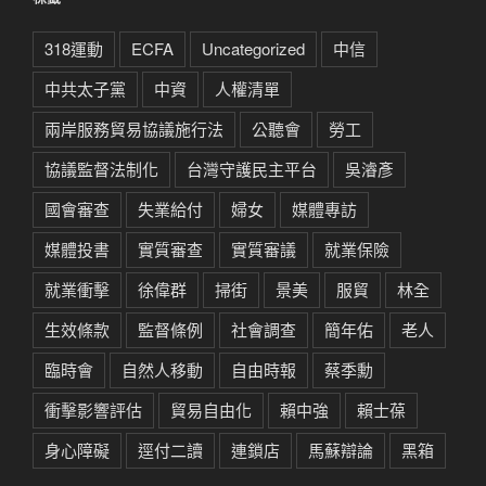
318運動
ECFA
Uncategorized
中信
中共太子黨
中資
人權清單
兩岸服務貿易協議施行法
公聽會
勞工
協議監督法制化
台灣守護民主平台
吳濬彥
國會審查
失業給付
婦女
媒體專訪
媒體投書
實質審查
實質審議
就業保險
就業衝擊
徐偉群
掃街
景美
服貿
林全
生效條款
監督條例
社會調查
簡年佑
老人
臨時會
自然人移動
自由時報
蔡季勳
衝擊影響評估
貿易自由化
賴中強
賴士葆
身心障礙
逕付二讀
連鎖店
馬蘇辯論
黑箱