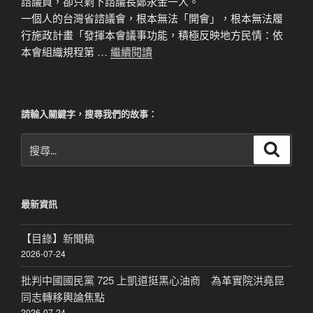
諮議員，卻只剩下諮議長鄭永金一人。
一個人的台灣省諮議會，根本無法「開會」，根本無法履
行施政計畫「發揮本會議事功能，積極反映地方民情：依
本會組織規程第 …
繼續閱讀
請輸入關鍵字，搜尋我們的故事：
搜
搜
尋
尋
關
鍵
最新資訊
字:
【目錄】新聞稿
2026-07-24
批判中國國民黨 725 上凱道挺黑心油商 為革實院洪堯昆
同志轉移輿論焦點
2026-07-24