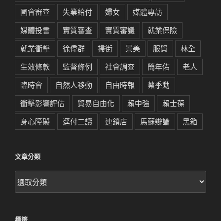
國會審查
失業給付
婦女
媒體專訪
媒體投書
實質審查
實質審議
就業保險
就業衝擊
徐偉群
掃街
景美
服貿
林全
生效條款
監督條例
社會調查
簡年佑
老人
臨時會
自然人移動
自由時報
蔡季勳
衝擊影響評估
貿易自由化
賴中強
賴士葆
身心障礙
逕付二讀
連鎖店
馬蘇辯論
黑箱
文章分類
文
章
分
類
標籤