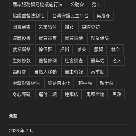
兩岸服務貿易協議施行法
公聽會
勞工
協議監督法制化
台灣守護民主平台
吳濬彥
國會審查
失業給付
婦女
媒體專訪
媒體投書
實質審查
實質審議
就業保險
就業衝擊
徐偉群
掃街
景美
服貿
林全
生效條款
監督條例
社會調查
簡年佑
老人
臨時會
自然人移動
自由時報
蔡季勳
衝擊影響評估
貿易自由化
賴中強
賴士葆
身心障礙
逕付二讀
連鎖店
馬蘇辯論
黑箱
彙整
2026 年 7 月