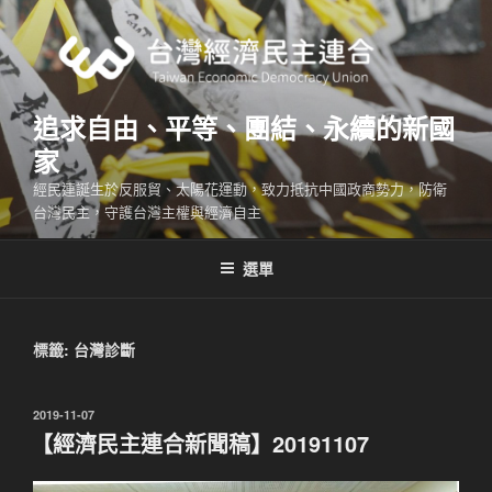
跳
至
主
要
內
追求自由、平等、團結、永續的新國
容
家
經民連誕生於反服貿、太陽花運動，致力抵抗中國政商勢力，防衛
台灣民主，守護台灣主權與經濟自主
選單
標籤:
台灣診斷
發
2019-11-07
佈
【經濟民主連合新聞稿】20191107
於