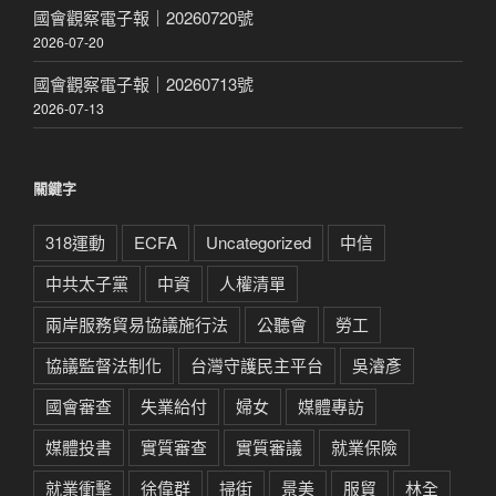
國會觀察電子報｜20260720號
2026-07-20
國會觀察電子報｜20260713號
2026-07-13
關鍵字
318運動
ECFA
Uncategorized
中信
中共太子黨
中資
人權清單
兩岸服務貿易協議施行法
公聽會
勞工
協議監督法制化
台灣守護民主平台
吳濬彥
國會審查
失業給付
婦女
媒體專訪
媒體投書
實質審查
實質審議
就業保險
就業衝擊
徐偉群
掃街
景美
服貿
林全