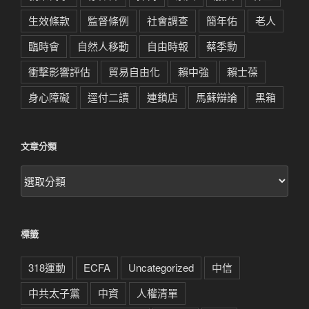
生效條款
監督條例
社會調查
簡年佑
老人
臨時會
自然人移動
自由時報
蔡季勳
衝擊影響評估
貿易自由化
賴中強
賴士葆
身心障礙
逕付二讀
連鎖店
馬蘇辯論
黑箱
文章分類
文
章
分
類
標籤
318運動
ECFA
Uncategorized
中信
中共太子黨
中資
人權清單