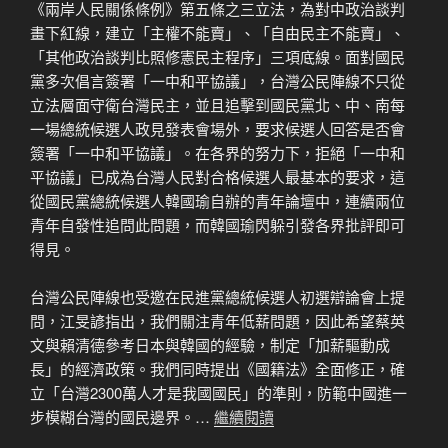
《兩岸人民關係條例》第五條之三立法，為對中政治談判
畫下紅線，建立「主權不能賣」、「自由民主不能賣」、
「其他政治談判比照修憲民主程序」三項底線。面對國民
黨多次倡言簽署「一中和平協議」，台灣公民陣線不只從
立法層面守衛台灣民主，並且追擊到國民黨北、中、南每
一場總統候選人政見發表會場外，要求候選人回答是否會
簽署「一中和平協議」。在各界的努力下，拒絕「一中和
平協議」已成為台灣人民對合格候選人最基本的要求，這
從國民黨總統候選人韓國瑜自辦的青年論壇中，連續兩位
青年自發性追問此問題，而韓國瑜閃躲引發各界批評即可
得見。
台灣公民陣線也受邀在民進黨總統候選人初選辯論會上提
問，江旻諺指出，我們關注青年低薪問題，因此希望蔡英
文與賴清德參考日本與韓國的經驗，制定「加薪驅動成
長」的經濟政策。我們同時提出《國籍法》全面修正，確
立「台灣2300萬人才是我國國民」的準則，防範中國進一
步模糊台灣的國民邊界。…
繼續閱讀