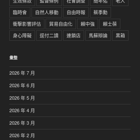
生效條款
監督條例
社會調查
簡年佑
老人
臨時會
自然人移動
自由時報
蔡季勳
衝擊影響評估
貿易自由化
賴中強
賴士葆
身心障礙
逕付二讀
連鎖店
馬蘇辯論
黑箱
彙整
2026 年 7 月
2026 年 6 月
2026 年 5 月
2026 年 4 月
2026 年 3 月
2026 年 2 月