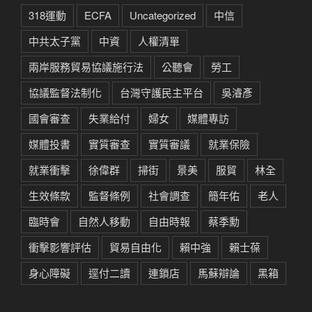
318運動
ECFA
Uncategorized
中信
中共太子黨
中資
人權清單
兩岸服務貿易協議施行法
公聽會
勞工
協議監督法制化
台灣守護民主平台
吳濬彥
國會審查
失業給付
婦女
媒體專訪
媒體投書
實質審查
實質審議
就業保險
就業衝擊
徐偉群
掃街
景美
服貿
林全
生效條款
監督條例
社會調查
簡年佑
老人
臨時會
自然人移動
自由時報
蔡季勳
衝擊影響評估
貿易自由化
賴中強
賴士葆
身心障礙
逕付二讀
連鎖店
馬蘇辯論
黑箱