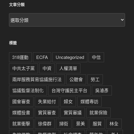
文章分類
文
章
分
類
標籤
318運動
ECFA
Uncategorized
中信
中共太子黨
中資
人權清單
兩岸服務貿易協議施行法
公聽會
勞工
協議監督法制化
台灣守護民主平台
吳濬彥
國會審查
失業給付
婦女
媒體專訪
媒體投書
實質審查
實質審議
就業保險
就業衝擊
徐偉群
掃街
景美
服貿
林全