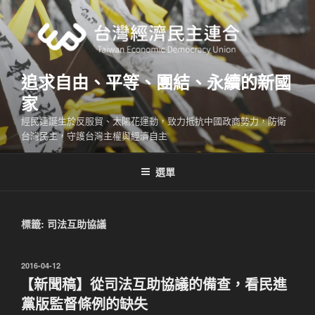
跳
至
主
要
內
追求自由、平等、團結、永續的新國
容
家
經民連誕生於反服貿、太陽花運動，致力抵抗中國政商勢力，防衛
台灣民主，守護台灣主權與經濟自主
選單
標籤:
司法互助協議
發
2016-04-12
佈
【新聞稿】從司法互助協議的備查，看民進
於
黨版監督條例的缺失