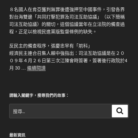
８名國人在肯亞獲判無罪後遭強押至中國事件，引發各界
對台海雙邊「共同打擊犯罪及司法互助協議」（以下簡稱
司法互助協議）的關切，這個協議當年在立法院的備查過
程，正足以檢視民進黨版監督條例的缺失。
反民主的備查程序，張慶忠早有「前科」
經濟民主連合召集人賴中強指出：司法互助協議是在２０
０９年４月２６日第三次江陳會時簽署，簽署後行政院於4
月 30 …
繼續閱讀
請輸入關鍵字，搜尋我們的故事：
搜
搜
尋
尋
關
鍵
最新資訊
字: