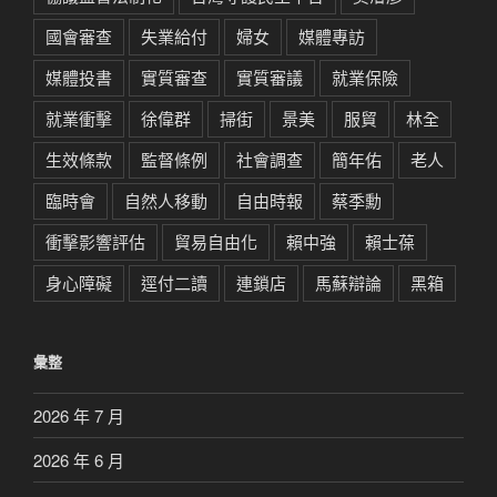
國會審查
失業給付
婦女
媒體專訪
媒體投書
實質審查
實質審議
就業保險
就業衝擊
徐偉群
掃街
景美
服貿
林全
生效條款
監督條例
社會調查
簡年佑
老人
臨時會
自然人移動
自由時報
蔡季勳
衝擊影響評估
貿易自由化
賴中強
賴士葆
身心障礙
逕付二讀
連鎖店
馬蘇辯論
黑箱
彙整
2026 年 7 月
2026 年 6 月