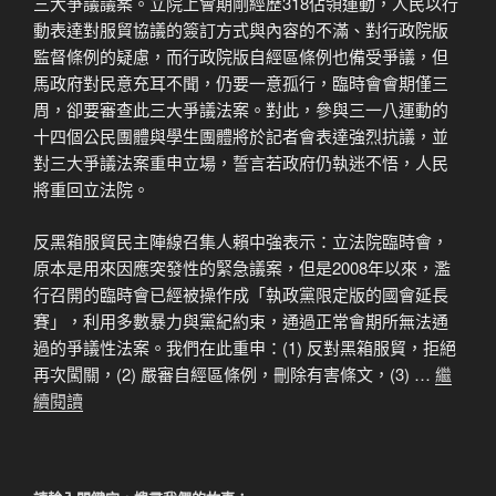
三大爭議議案。立院上會期剛經歷318佔領運動，人民以行
動表達對服貿協議的簽訂方式與內容的不滿、對行政院版
監督條例的疑慮，而行政院版自經區條例也備受爭議，但
馬政府對民意充耳不聞，仍要一意孤行，臨時會會期僅三
周，卻要審查此三大爭議法案。對此，參與三一八運動的
十四個公民團體與學生團體將於記者會表達強烈抗議，並
對三大爭議法案重申立場，誓言若政府仍執迷不悟，人民
將重回立法院。
反黑箱服貿民主陣線召集人賴中強表示：立法院臨時會，
原本是用來因應突發性的緊急議案，但是2008年以來，濫
行召開的臨時會已經被操作成「執政黨限定版的國會延長
賽」，利用多數暴力與黨紀約束，通過正常會期所無法通
過的爭議性法案。我們在此重申：(1) 反對黑箱服貿，拒絕
再次闖關，(2) 嚴審自經區條例，刪除有害條文，(3) …
繼
續閱讀