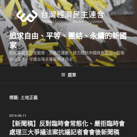
跳
至
主
要
內
追求自由、平等、團結、永續的新國
容
家
經民連誕生於反服貿、太陽花運動，致力抵抗中國政商勢力，防衛
台灣民主，守護台灣主權與經濟自主
選單
標籤:
土地正義
發
2014-06-11
佈
【新聞稿】反對臨時會常態化、嚴拒臨時會
於
處理三大爭議法案抗議記者會會後新聞稿