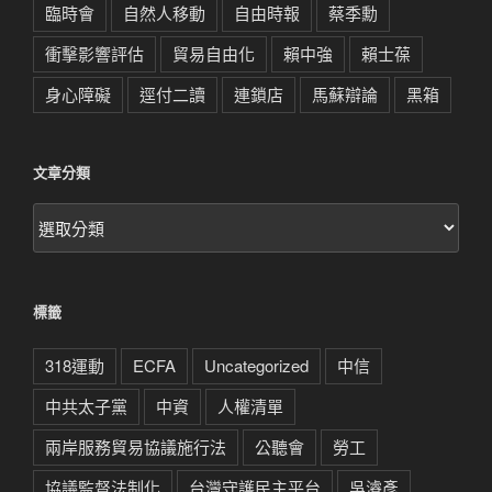
臨時會
自然人移動
自由時報
蔡季勳
衝擊影響評估
貿易自由化
賴中強
賴士葆
身心障礙
逕付二讀
連鎖店
馬蘇辯論
黑箱
文章分類
文
章
分
類
標籤
318運動
ECFA
Uncategorized
中信
中共太子黨
中資
人權清單
兩岸服務貿易協議施行法
公聽會
勞工
協議監督法制化
台灣守護民主平台
吳濬彥