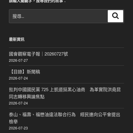
請輸入關鍵字，搜尋我們的故事：
搜
搜
尋
尋
關
鍵
最新資訊
字:
國會觀察電子報｜20260727號
2026-07-27
【目錄】新聞稿
2026-07-24
批判中國國民黨 725 上凱道挺黑心油商 為革實院洪堯昆
同志轉移輿論焦點
2026-07-24
泰山、福壽、福懋油違法聯合行為 經民連向公平會提出
檢舉
2026-07-23