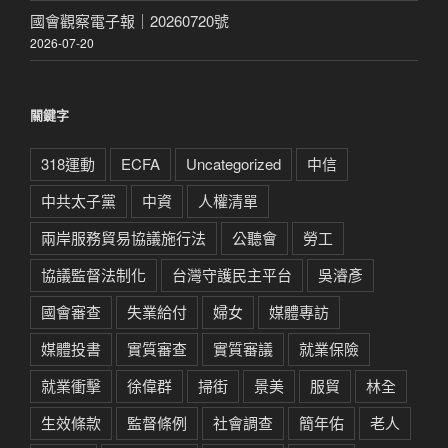
國會觀察電子報｜20260720號
2026-07-20
關鍵字
318運動
ECFA
Uncategorized
中信
中共太子黨
中資
人權清單
兩岸服務貿易協議施行法
公聽會
勞工
協議監督法制化
台灣守護民主平台
吳濬彥
國會審查
失業給付
婦女
媒體專訪
媒體投書
實質審查
實質審議
就業保險
就業衝擊
徐偉群
掃街
景美
服貿
林全
生效條款
監督條例
社會調查
簡年佑
老人