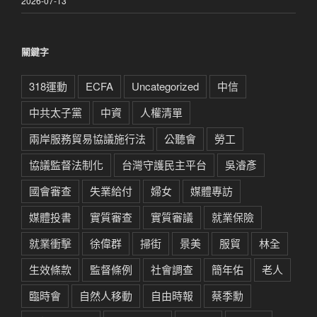
2026-07-13
關鍵字
318運動
ECFA
Uncategorized
中信
中共太子黨
中資
人權清單
兩岸服務貿易協議施行法
公聽會
勞工
協議監督法制化
台灣守護民主平台
吳濬彥
國會審查
失業給付
婦女
媒體專訪
媒體投書
實質審查
實質審議
就業保險
就業衝擊
徐偉群
掃街
景美
服貿
林全
生效條款
監督條例
社會調查
簡年佑
老人
臨時會
自然人移動
自由時報
蔡季勳