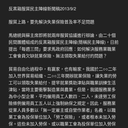
反黑箱服貿民主陣線新聞稿2013/9/2
服貿上路，要先解決失業保險普及率不足問題
馬總統與蘇主席即將就兩岸服貿協議進行辯論，由二十個
民間團體組成的反黑箱服貿民主陣線(簡稱民主陣線)，日前
提出「每週三問」要求馬政府回應：如何解決服務業職業
工會會員欠缺就業保險、無法領取失業給付的問題？
貿易自由化過程中，有贏家，也有輸家。我國於二○○二年
加入世界貿易組織、二○○三年開辦就業保險，讓失業的勞
工可以領取失業給付、提早就業獎助津貼與職業訓練生活
津貼，當時主要衝擊製造業與農業。但是，我國服務業多
為中小型企業，平均僱用員工人數四．二人，未達勞工保
險條例僱用員工五人以上強制納保之規定。因此，服務業
從業人員多數以「無一定雇主或自營作業者」名義，以職
業工會為投保單位加入「勞工保險」，或者根本未加入勞
保。這些未加入勞保、或以職業工會為投保單位加入勞保