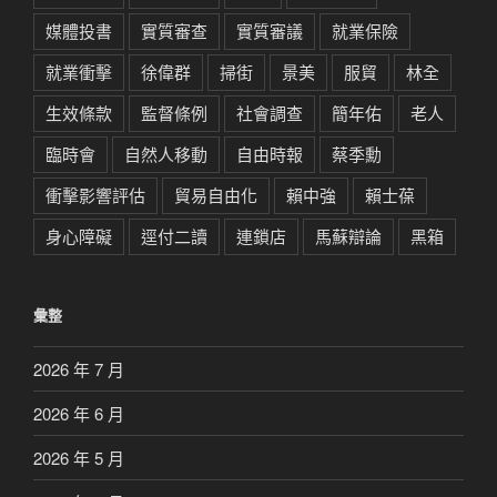
媒體投書
實質審查
實質審議
就業保險
就業衝擊
徐偉群
掃街
景美
服貿
林全
生效條款
監督條例
社會調查
簡年佑
老人
臨時會
自然人移動
自由時報
蔡季勳
衝擊影響評估
貿易自由化
賴中強
賴士葆
身心障礙
逕付二讀
連鎖店
馬蘇辯論
黑箱
彙整
2026 年 7 月
2026 年 6 月
2026 年 5 月