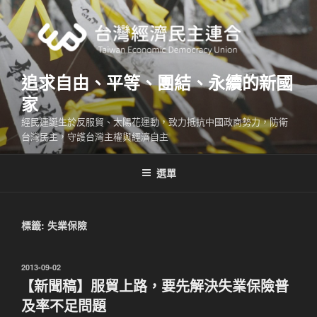
跳
至
主
要
內
追求自由、平等、團結、永續的新國
容
家
經民連誕生於反服貿、太陽花運動，致力抵抗中國政商勢力，防衛
台灣民主，守護台灣主權與經濟自主
選單
標籤:
失業保險
發
2013-09-02
佈
【新聞稿】服貿上路，要先解決失業保險普
於
及率不足問題