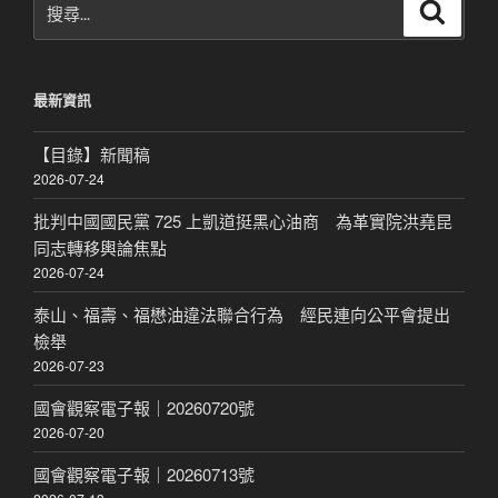
搜
尋
尋
關
鍵
最新資訊
字:
【目錄】新聞稿
2026-07-24
批判中國國民黨 725 上凱道挺黑心油商 為革實院洪堯昆
同志轉移輿論焦點
2026-07-24
泰山、福壽、福懋油違法聯合行為 經民連向公平會提出
檢舉
2026-07-23
國會觀察電子報｜20260720號
2026-07-20
國會觀察電子報｜20260713號