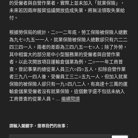
的受僱者與自營作業者，實際上並未加入「就業保險」，
未來若因兩岸服貿協議開放造成失業，將無法領取失業給
付。
根據勞保局的統計，二○一二年底，勞工保險被保險人總數
為九七○九五一一人，就業保險被保險人總數卻只有六二二
四三四一人，兩者的差距為三四八五一七○人；除了外勞，
其中相當大的部分是中小型服務業的受僱者與自營作業
者。以此次開放項目運輸倉儲業為例，二○一一年工商普
查，登記事業的總從業人員三六○四○五人，扣除自營作業
者三九八一四人後，受僱員工三二○五九一人，但加入就業
保險的被保險人卻只有一九○四八二人，有高達十三萬的運
輸倉儲業受僱者沒有就業保險，這個數字還不包括未納入
工商普查的從業人員。…
繼續閱讀
請輸入關鍵字，搜尋我們的故事：
搜