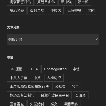
衝擊影響評估
貿易自由化
賴中強
賴士葆
身心障礙
逕付二讀
連鎖店
馬蘇辯論
黑箱
文章分類
文
章
分
類
標籤
318運動
ECFA
Uncategorized
中信
中共太子黨
中資
人權清單
兩岸服務貿易協議施行法
公聽會
勞工
協議監督法制化
台灣守護民主平台
吳濬彥
國會審查
失業給付
婦女
媒體專訪