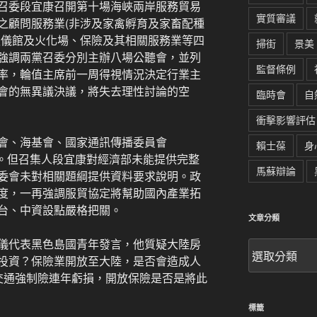
召委段宜康召開第十場海峽兩岸服務貿易
實質審議
之顧問服務業(非涉及家禽孵育及家畜配種
殯儀館及火化場、保險及其相關服務業等四
掃街
景美
強調兩黨召委分別主辦八場公聽會，並列
監督條例
率，輪值主席前一周得視情況決定行業主
會的無異議決議，將失去理性討論的空
臨時會
自
衝擊影響評估
會、海基會、國家通訊傳播委員會
賴士葆
身
會。但召集人段宜康對經濟部未能提供完整
馬蘇辯論
委會未對相關題綱提供資料要求說明。政
度，一再強調服貿協定將幫助國內產業拓
台、中資設點嚴格把關。
文章分類
儀代表黑色島國青年發言，他質疑大陸房
文
投資？保險業開放至大陸，是否會造成人
章
分
交通強制險連年虧損，開放保險是否是將此
類
標籤