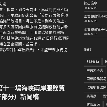
提出檢舉
闖關：
2026-07-23
會，但是，到今天為止，馬政府仍然不願
為止，馬政府仍未公布「公司行號營業項
國會觀察電子報｜
協議開放項目、哪些不是。到今天為止，
2026-07-20
有多少店家因兩岸服貿協議開放新競爭者
國會觀察電子報｜
工面臨就業衝擊」。服貿協議依然黑箱，
2026-07-13
不排除建議立院在12月21日逕行處理服
議在國會闖關，並要求；
衝擊影響評估與救濟法》，才能審查服務協
關鍵字
318運動
中共太子黨
兩岸服務貿易
第十一場海峽兩岸服務貿
協議監督法制
午部分）新聞稿
吳濬彥
國
媒體專訪