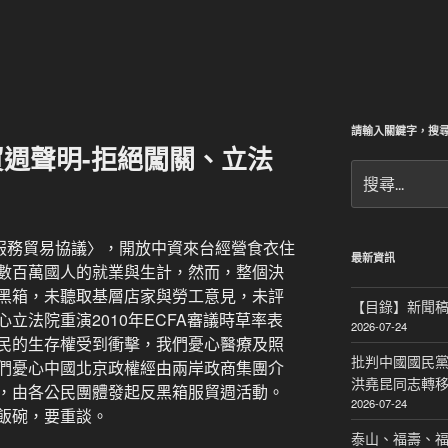
請輸入關鍵字，搜
週聲明-拒絕闖關、立法
搜
尋
關
鍵
岸服務貿易協議〉，開放中資來台經營食衣住
字:
最新資訊
數百萬國人的就業與生計，然而，整個決
黑箱，未聽取基層店家與勞工意見，未評
【目錄】新聞
立法院重演2010年ECFA審議時草率表
2026-07-24
民的生存權受到衝擊，我們憂心醫療及照
批判中國國民黨
們憂心中國北京政權經由兩岸政商集團介
洪堯昆同志轉
，由各公民團體發起反黑箱服貿週活動。
2026-07-24
飯碗，要重談。
泰山、福壽、