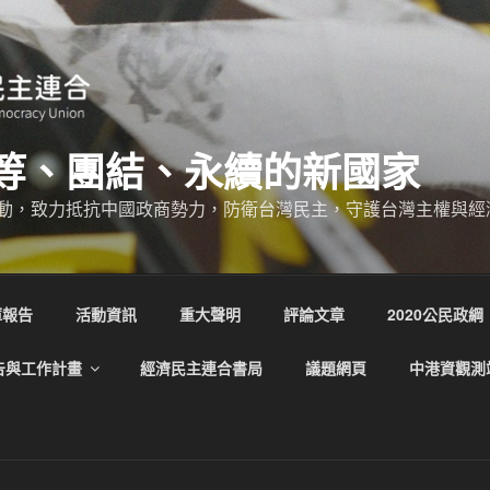
等、團結、永續的新國家
動，致力抵抗中國政商勢力，防衛台灣民主，守護台灣主權與經
庫報告
活動資訊
重大聲明
評論文章
2020公民政綱
告與工作計畫
經濟民主連合書局
議題網頁
中港資觀測