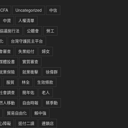
ECFA
Uncategorized
中信
中資
人權清單
協議施行法
公聽會
勞工
化
台灣守護民主平台
會審查
失業給付
婦女
媒體投書
實質審查
就業保險
就業衝擊
徐偉群
服貿
林全
生效條款
社會調查
簡年佑
老人
然人移動
自由時報
蔡季勳
貿易自由化
賴中強
心障礙
逕付二讀
連鎖店