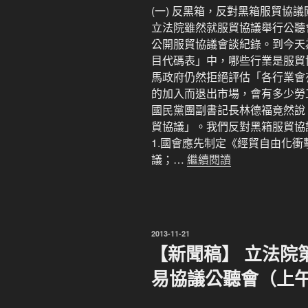
(一) 反黑箱，反對黑箱服貿協議
立法院雖然就服貿協議舉行公聽
公開服貿協議會談紀錄。到今天
目代碼表」中，哪些行業是服貿
馬政府仍然拒絕評估「各行業會
的加入而退出市場，會有多少勞
國民黨團副書記長林德福竟然說「
貿協議」。我們反對黑箱服貿協
1.國會應先制定《經貿自由化
議；…
繼續閱讀
發
2013-11-21
佈
【新聞稿】 立法院
於
易協議公聽會（上