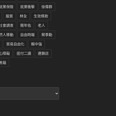
就業保險
就業衝擊
徐偉群
服貿
林全
生效條款
社會調查
簡年佑
老人
然人移動
自由時報
蔡季勳
貿易自由化
賴中強
心障礙
逕付二讀
連鎖店
黑箱