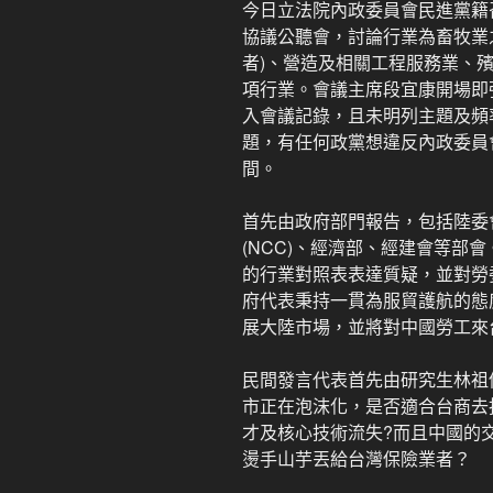
今日立法院內政委員會民進黨籍
協議公聽會，討論行業為畜牧業
者)、營造及相關工程服務業、
項行業。會議主席段宜康開場即
入會議記錄，且未明列主題及頻
題，有任何政黨想違反內政委員
間。
首先由政府部門報告，包括陸委
(NCC)、經濟部、經建會等部
的行業對照表表達質疑，並對勞
府代表秉持一貫為服貿護航的態
展大陸市場，並將對中國勞工來
民間發言代表首先由研究生林祖
市正在泡沫化，是否適合台商去
才及核心技術流失?而且中國的
燙手山芋丟給台灣保險業者？