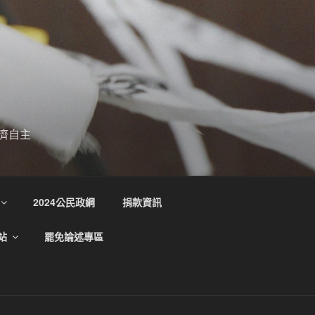
濟自主
2024公民政綱
捐款資訊
站
罷免論述專區