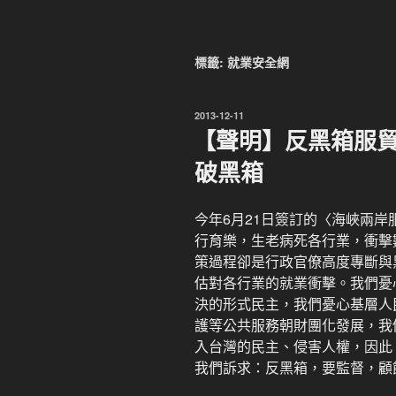
標籤:
就業安全網
發
2013-12-11
佈
【聲明】反黑箱服貿
於
破黑箱
今年6月21日簽訂的〈海峽兩
行育樂，生老病死各行業，衝擊
策過程卻是行政官僚高度專斷與
估對各行業的就業衝擊。我們憂心
決的形式民主，我們憂心基層人
護等公共服務朝財團化發展，我
入台灣的民主、侵害人權，因此
我們訴求：反黑箱，要監督，顧