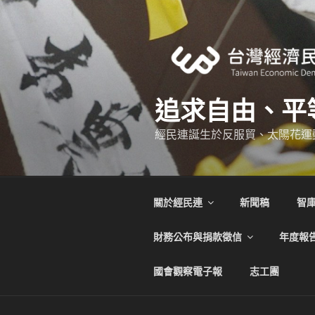
跳
至
主
要
內
容
追求自由、平
經民連誕生於反服貿、太陽花運
關於經民連
新聞稿
智
財務公布與捐款徵信
年度報
國會觀察電子報
志工團