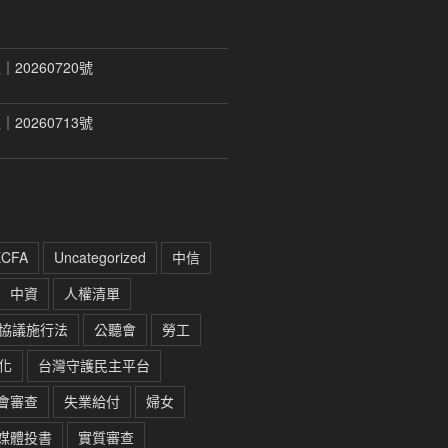
20260720號
20260713號
ECFA
Uncategorized
中信
中資
人權清單
協議施行法
公聽會
勞工
化
台灣守護民主平台
會審查
失業給付
婦女
媒體投書
實質審查