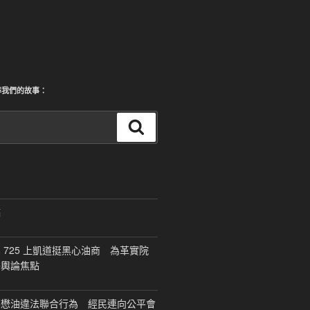
尋我們的故事：
搜
尋
稿
 725 上凱道挺黑心油商 為革實院
移輿論焦點
福懋油違法聯合行為 經民連向公平會