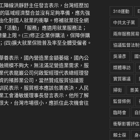
工陣線洪靜舒主任發言表示，台灣經歷加
318運動
步的區域經濟整合並沒有足夠準備，應先強
由化對國人就業的衝擊。修補就業班全網
中共太子黨
來台「活動」「服務」應適用就業服務法；
兩岸服務貿易
總量上限。(三)修正企業併購法，保障併購
；(四)擴大就業保險普及率至全體受僱者。
協議監督法制
吳濬彥
國
華養表示，國內營造業金額萎縮，國內公
融規模不夠大，無法滿足營造業需求，服
媒體專訪
業代表龍巖公司何啟聖經理代表總經理發
實質審議
資的殯葬業公司，當然贊成服貿協議簽
訓民表示，服貿根本應該包裹表決，人民
掃街
景美
業工會潘敏媛理事長發言表示，他所了解
監督條例
很大，台灣市場很小，應抓住此次機會往
臨時會
自
衝擊影響評估
賴士葆
身