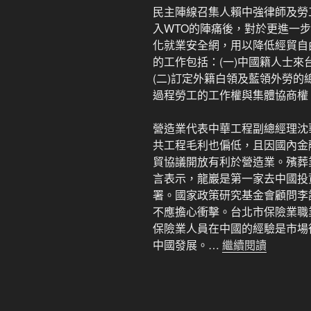
民主陣線召集人賴中強律師及勞
入WTO的陣痛後，對於更進一
化就業安全網，用以降低經貿自
的工作包括：(一)中國籍人士
(二)訂定外籍白領及藍領外勞的
過程勞工的工作權與集體協商權
營造業代表中華工程副總經理沈
共工程毛利也偏低，且因國內金
貿協議開放有利於營造業。殯葬
言表示，龍巖是第一家去中國投
署。國家政策研究基金會顧問李
不應擔心衝擊。台北市保險業職
保險業人員在中國的經驗是市場
中國發展。…
繼續閱讀