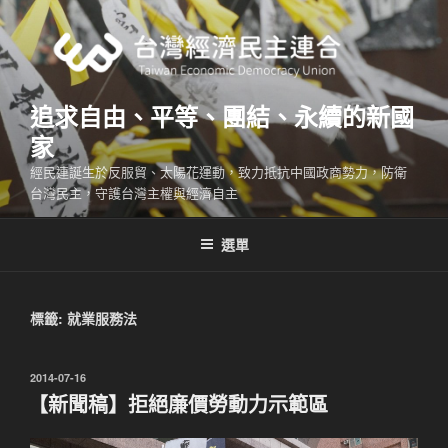
跳
至
主
要
內
追求自由、平等、團結、永續的新國
容
家
經民連誕生於反服貿、太陽花運動，致力抵抗中國政商勢力，防衛
台灣民主，守護台灣主權與經濟自主
選單
標籤:
就業服務法
發
2014-07-16
佈
【新聞稿】拒絕廉價勞動力示範區
於