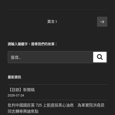
文
下
頁次
1
一
章
頁
分
頁
請輸入關鍵字，搜尋我們的故事：
搜
搜
尋
尋
關
鍵
最新資訊
字:
【目錄】新聞稿
2026-07-24
批判中國國民黨 725 上凱道挺黑心油商 為革實院洪堯昆
同志轉移輿論焦點