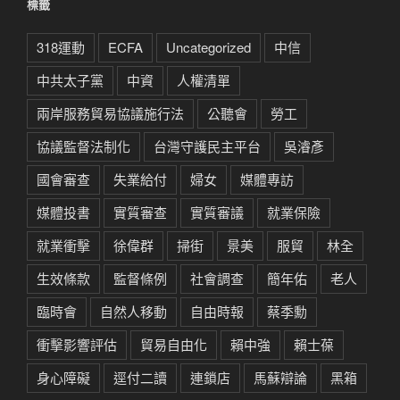
標籤
318運動
ECFA
Uncategorized
中信
中共太子黨
中資
人權清單
兩岸服務貿易協議施行法
公聽會
勞工
協議監督法制化
台灣守護民主平台
吳濬彥
國會審查
失業給付
婦女
媒體專訪
媒體投書
實質審查
實質審議
就業保險
就業衝擊
徐偉群
掃街
景美
服貿
林全
生效條款
監督條例
社會調查
簡年佑
老人
臨時會
自然人移動
自由時報
蔡季勳
衝擊影響評估
貿易自由化
賴中強
賴士葆
身心障礙
逕付二讀
連鎖店
馬蘇辯論
黑箱