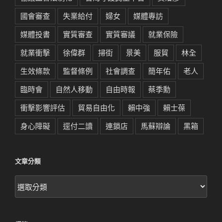
國會審查
失業給付
婦女
媒體專訪
媒體投書
實質審查
實質審議
就業保險
就業衝擊
徐偉群
掃街
景美
服貿
林全
生效條款
監督條例
社會調查
簡年佑
老人
臨時會
自然人移動
自由時報
蔡季勳
衝擊影響評估
貿易自由化
賴中強
賴士葆
身心障礙
逕付二讀
連鎖店
馬蘇辯論
黑箱
文章分類
文
章
分
類