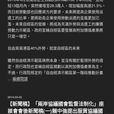
短13個月內，突然爆增至28.3萬人，增加幅度高達21.5%。
而日前勞動部也回應資方的要求，未來將提高企業使用派
遣工的比率，更將助長企業使用勞動派遣的歪風更加氾
濫。未來自經區的發展，將成為充滿外勞與派遣工的廉價
勞動力示範區，政府宣稱自經區要發展高附加價值產業將
只是一場空。
自由貿易港區40%外勞，就是自經區的未來
雖然自由經濟示範區條例本身，並沒有關於藍領外勞的規
定，而行政院也宣稱自經區規劃以高附加價值產業為主。
不過，行政院核定的「自由經濟示範區第一階段推動計畫
…
繼續閱讀
發
2014-03-02
佈
【新聞稿】「兩岸協議國會監督法制化」座
於
談會會後新聞稿(一)賴中強提出服貿協議國