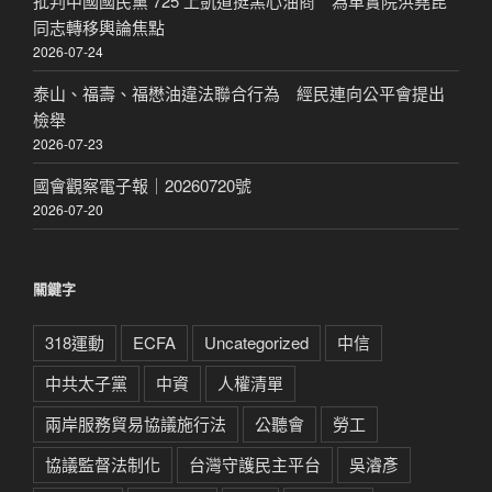
批判中國國民黨 725 上凱道挺黑心油商 為革實院洪堯昆
同志轉移輿論焦點
2026-07-24
泰山、福壽、福懋油違法聯合行為 經民連向公平會提出
檢舉
2026-07-23
國會觀察電子報｜20260720號
2026-07-20
關鍵字
318運動
ECFA
Uncategorized
中信
中共太子黨
中資
人權清單
兩岸服務貿易協議施行法
公聽會
勞工
協議監督法制化
台灣守護民主平台
吳濬彥