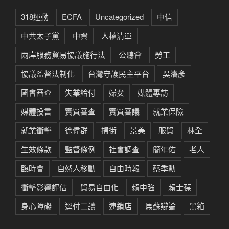
318運動
ECFA
Uncategorized
中信
中共太子黨
中資
人權清單
兩岸服務貿易協議施行法
公聽會
勞工
協議監督法制化
台灣守護民主平台
吳濬彥
國會審查
失業給付
婦女
媒體專訪
媒體投書
實質審查
實質審議
就業保險
就業衝擊
徐偉群
掃街
景美
服貿
林全
生效條款
監督條例
社會調查
簡年佑
老人
臨時會
自然人移動
自由時報
蔡季勳
衝擊影響評估
貿易自由化
賴中強
賴士葆
身心障礙
逕付二讀
連鎖店
馬蘇辯論
黑箱