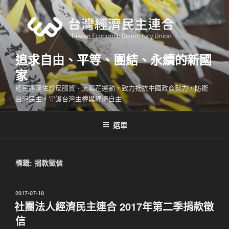
跳
至
主
要
內
追求自由、平等、團結、永續的新國
容
家
經民連誕生於反服貿、太陽花運動，致力抵抗中國政商勢力，防衛
台灣民主，守護台灣主權與經濟自主
選單
標籤:
捐款徵信
發
2017-07-18
佈
社團法人經濟民主連合 2017年第二季捐款徵
於
信