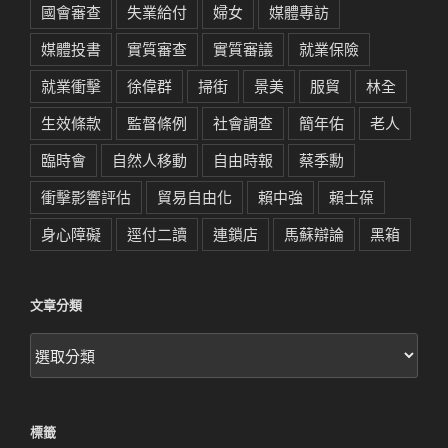
國會審查
失業給付
婦女
媒體專訪
媒體投書
實質審查
實質審議
就業保險
就業衝擊
徐偉群
掃街
景美
服貿
林全
生效條款
監督條例
社會調查
簡年佑
老人
臨時會
自然人移動
自由時報
蔡季勳
衝擊影響評估
貿易自由化
賴中強
賴士葆
身心障礙
逕付二讀
連鎖店
馬蘇辯論
黑箱
文章分類
文
章
分
類
標籤