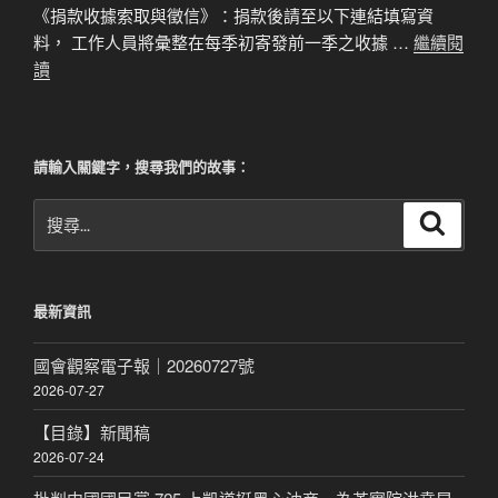
《捐款收據索取與徵信》：捐款後請至以下連結填寫資
料， 工作人員將彙整在每季初寄發前一季之收據 …
繼續閱
讀
請輸入關鍵字，搜尋我們的故事：
搜
搜
尋
尋
關
鍵
最新資訊
字:
國會觀察電子報｜20260727號
2026-07-27
【目錄】新聞稿
2026-07-24