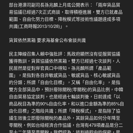
部台港澳司副司長孫兆麟上月底公開表示：「兩岸貨品貿
易協議已經過7次正式商談，取得積極進展，雙方已就產品
範圍、自由化努力目標、降稅模式等技術性議題達成多項
共識(工商時報2013/10/28)」。
貨貿依然黑箱 要求海基會公布會談共識
民主陣線召集人賴中強批評：馬政府顯然沒有從服貿協議
獲得教訓，貨貿協議依然黑箱，雙方已經過七次談判，人
民居然是從對岸官員口中得知。孫兆麟所謂「產品範
圍」，是指對各自非敏感貨品、敏感貨品、核心敏感貨品
的分類；所謂「自由化目標」，又稱「自由化率」，是指
雙方全部貨品中，預計廢除關稅(零關稅)的貨品比例，中韓
自由貿易協定談判，也是經過七輪談判後，日前達成「以
商品稅目為準的90%自由化率，和以進口金額為準的85%自
由化目標」之階段共識；所謂「降稅模式」，是指除了協
議生效後立即廢除關稅的產品外，其餘貨品如何分年降至
零關稅，例如台紐經濟合作協議，台灣有479項產品是分二
至十二年降至零關稅。我們認為：談判過程中的保密，是