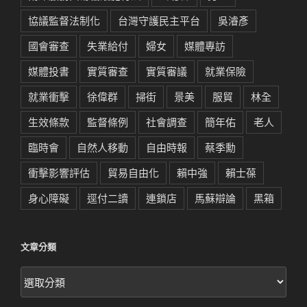
協議監督法制化
台灣守護民主平台
吳濬彥
國會審查
失業給付
婦女
媒體專訪
媒體投書
實質審查
實質審議
就業保險
就業衝擊
徐偉群
掃街
景美
服貿
林全
生效條款
監督條例
社會調查
簡年佑
老人
臨時會
自然人移動
自由時報
蔡季勳
衝擊影響評估
貿易自由化
賴中強
賴士葆
身心障礙
逕付二讀
連鎖店
馬蘇辯論
黑箱
文章分類
文
章
分