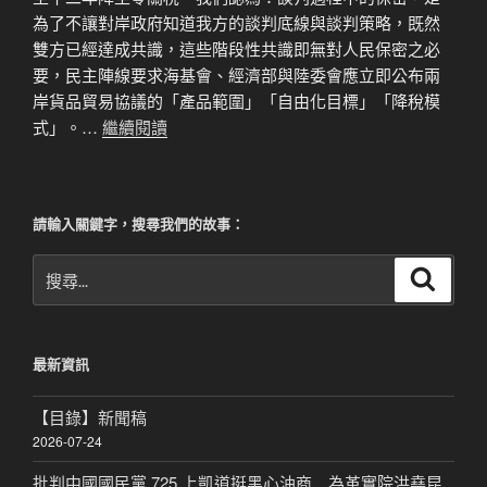
為了不讓對岸政府知道我方的談判底線與談判策略，既然
雙方已經達成共識，這些階段性共識即無對人民保密之必
要，民主陣線要求海基會、經濟部與陸委會應立即公布兩
岸貨品貿易協議的「產品範圍」「自由化目標」「降稅模
式」。…
繼續閱讀
請輸入關鍵字，搜尋我們的故事：
搜
搜
尋
尋
關
鍵
最新資訊
字:
【目錄】新聞稿
2026-07-24
批判中國國民黨 725 上凱道挺黑心油商 為革實院洪堯昆