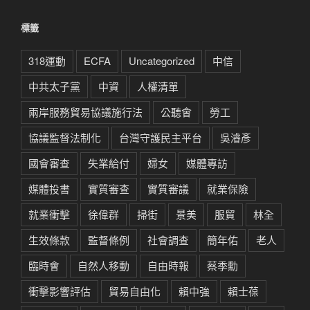
類
標籤
318運動
ECFA
Uncategorized
中信
中共太子黨
中資
人權清單
兩岸服務貿易協議施行法
公聽會
勞工
協議監督法制化
台灣守護民主平台
吳濬彥
國會審查
失業給付
婦女
媒體專訪
媒體投書
實質審查
實質審議
就業保險
就業衝擊
徐偉群
掃街
景美
服貿
林全
生效條款
監督條例
社會調查
簡年佑
老人
臨時會
自然人移動
自由時報
蔡季勳
衝擊影響評估
貿易自由化
賴中強
賴士葆