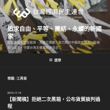
跳
至
主
要
內
追求自由、平等、團結、永續的新國
容
家
經民連誕生於反服貿、太陽花運動，致力抵抗中國政商勢力，防衛
台灣民主，守護台灣主權與經濟自主
選單
標籤:
江昺崙
發
2013-11-14
佈
【新聞稿】拒絕二次黑箱，公布貨貿談判過
於
程