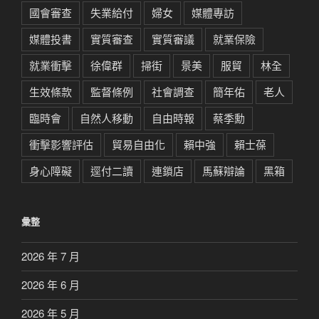
國會審查
失業給付
婦女
媒體專訪
媒體投書
實質審查
實質審議
就業保險
就業衝擊
徐偉群
掃街
景美
服貿
林全
生效條款
監督條例
社會調查
簡年佑
老人
臨時會
自然人移動
自由時報
蔡季勳
衝擊影響評估
貿易自由化
賴中強
賴士葆
身心障礙
逕付二讀
連鎖店
馬蘇辯論
黑箱
彙整
2026 年 7 月
2026 年 6 月
2026 年 5 月