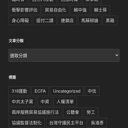
衝擊影響評估
貿易自由化
賴中強
賴士葆
身心障礙
逕付二讀
連鎖店
馬蘇辯論
黑箱
文章分類
文
章
分
類
標籤
318運動
ECFA
Uncategorized
中信
中共太子黨
中資
人權清單
兩岸服務貿易協議施行法
公聽會
勞工
協議監督法制化
台灣守護民主平台
吳濬彥