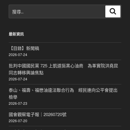
搜
搜
尋
尋
關
鍵
最新資訊
字:
【目錄】新聞稿
2026-07-24
批判中國國民黨 725 上凱道挺黑心油商 為革實院洪堯昆
同志轉移輿論焦點
2026-07-24
泰山、福壽、福懋油違法聯合行為 經民連向公平會提出
檢舉
2026-07-23
國會觀察電子報｜20260720號
2026-07-20