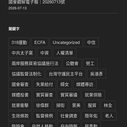
國會觀察電子報｜20260713號
2026-07-13
關鍵字
318運動
ECFA
Uncategorized
中信
中共太子黨
中資
人權清單
兩岸服務貿易協議施行法
公聽會
勞工
協議監督法制化
台灣守護民主平台
吳濬彥
國會審查
失業給付
婦女
媒體專訪
媒體投書
實質審查
實質審議
就業保險
就業衝擊
徐偉群
掃街
景美
服貿
林全
生效條款
監督條例
社會調查
簡年佑
老人
臨時會
自然人移動
自由時報
蔡季勳