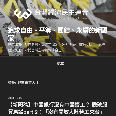
跳
至
主
要
內
追求自由、平等、團結、永續的新國
容
家
經民連誕生於反服貿、太陽花運動，致力抵抗中國政商勢力，防衛
台灣民主，守護台灣主權與經濟自主
選單
標籤:
經貿專業人士
發
2013-10-29
佈
【新聞稿】中國銀行沒有中國勞工？ 戳破服
於
貿馬謊part 2：「沒有開放大陸勞工來台」