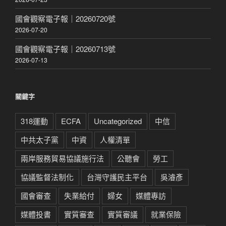
國會觀察電子報｜20260720號
2026-07-20
國會觀察電子報｜20260713號
2026-07-13
關鍵字
318運動
ECFA
Uncategorized
中信
中共太子黨
中資
人權清單
兩岸服務貿易協議施行法
公聽會
勞工
協議監督法制化
台灣守護民主平台
吳濬彥
國會審查
失業給付
婦女
媒體專訪
媒體投書
實質審查
實質審議
就業保險