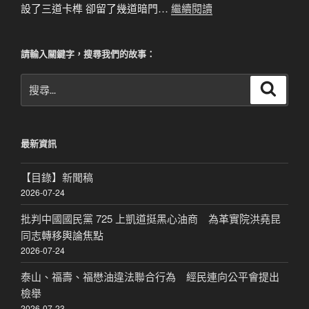
設了三道卡榫 卻留了幾道暗門…
繼續閱讀
請輸入關鍵字，搜尋我們的故事：
搜
搜
尋
尋
關
鍵
最新資訊
字:
【目錄】新聞稿
2026-07-24
批判中國國民黨 725 上凱道挺黑心油商 為革實院洪堯昆
同志轉移輿論焦點
2026-07-24
泰山、福壽、福懋油違法聯合行為 經民連向公平會提出
檢舉
2026-07-23