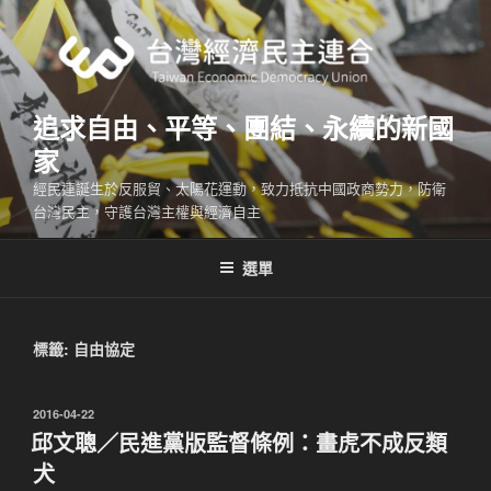
跳
至
主
要
內
追求自由、平等、團結、永續的新國
容
家
經民連誕生於反服貿、太陽花運動，致力抵抗中國政商勢力，防衛
台灣民主，守護台灣主權與經濟自主
選單
標籤:
自由協定
發
2016-04-22
佈
邱文聰／民進黨版監督條例：畫虎不成反類
於
犬