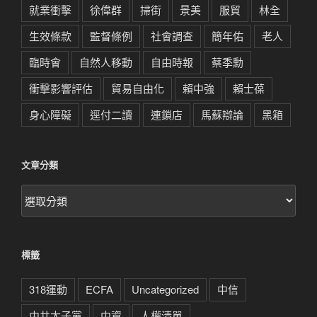
就業衝擊
徐偉群
掃街
景美
服貿
林全
生效條款
監督條例
社會調查
簡年佑
老人
臨時會
自然人移動
自由時報
蔡季勳
衝擊影響評估
貿易自由化
賴中強
賴士葆
身心障礙
逕付二讀
連鎖店
馬蘇辯論
黑箱
文章分類
文
章
分
類
標籤
318運動
ECFA
Uncategorized
中信
中共太子黨
中資
人權清單