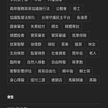
兩岸服務貿易協議施行法
公聽會
勞工
協議監督法制化
台灣守護民主平台
吳濬彥
國會審查
失業給付
婦女
媒體專訪
媒體投書
實質審查
實質審議
就業保險
就業衝擊
徐偉群
掃街
景美
服貿
林全
生效條款
監督條例
社會調查
簡年佑
老人
臨時會
自然人移動
自由時報
蔡季勳
衝擊影響評估
貿易自由化
賴中強
賴士葆
身心障礙
逕付二讀
連鎖店
馬蘇辯論
黑箱
彙整