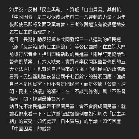
如果說，反對「民主黑箱」、質疑「自由貿易」與對抗
「中國因素」是三股促成兩年前三一八運動的力量，兩年
後即使已即將全面政黨輪替，三者依舊還沒有被妥適地安
置在民主的治理之下。
近日，長期推動反服貿並共同發起三一八運動的經民連
（原「反黑箱服貿民主陣線」）等公民團體，在立院大門
前舉行記者會，指出即將執政的民進黨「兩岸訂定協議監
督條例草案」有六大缺失，實質背棄民間版監督條例的五
大立法原則，也背棄自己原來的立場，向國民黨的政院版
看齊。民進黨則連夜發出兩千七百餘字的聲明回應，強調
自己不是國民黨，也不會是國民黨，而是依據「公開、透
明、民主、決議」的精神，在「不談判條例」與「不監督
條例」間，找到最佳答案。
姑且先不論民進黨是不是國民黨，會不會變成國民黨，就
讓我們來看一下，民進黨版監督條例要如何解決「民主黑
箱」的質疑，如何處理「自由貿易」的爭議，如何因應
「中國因素」的威脅。