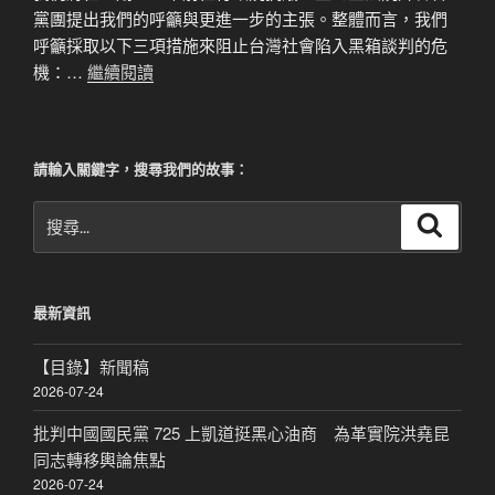
黨團提出我們的呼籲與更進一步的主張。整體而言，我們
呼籲採取以下三項措施來阻止台灣社會陷入黑箱談判的危
機：…
繼續閱讀
請輸入關鍵字，搜尋我們的故事：
搜
搜
尋
尋
關
鍵
最新資訊
字:
【目錄】新聞稿
2026-07-24
批判中國國民黨 725 上凱道挺黑心油商 為革實院洪堯昆
同志轉移輿論焦點
2026-07-24