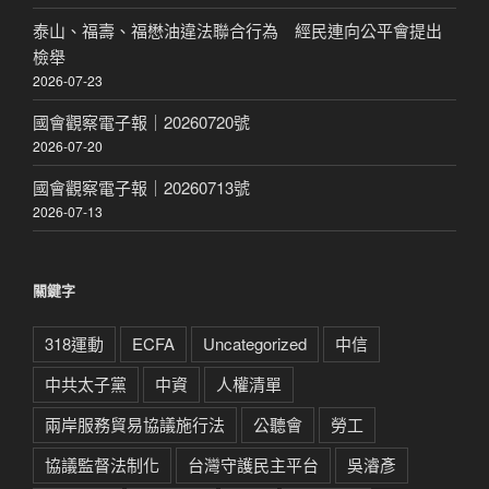
泰山、福壽、福懋油違法聯合行為 經民連向公平會提出
檢舉
2026-07-23
國會觀察電子報｜20260720號
2026-07-20
國會觀察電子報｜20260713號
2026-07-13
關鍵字
318運動
ECFA
Uncategorized
中信
中共太子黨
中資
人權清單
兩岸服務貿易協議施行法
公聽會
勞工
協議監督法制化
台灣守護民主平台
吳濬彥