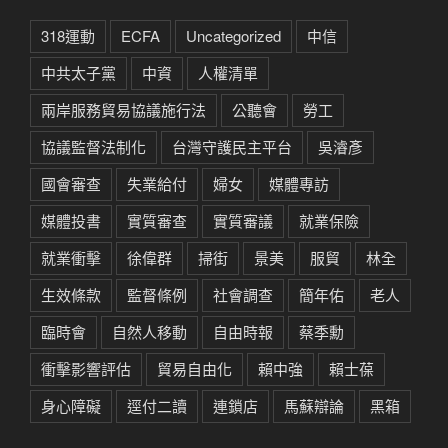
318運動
ECFA
Uncategorized
中信
中共太子黨
中資
人權清單
兩岸服務貿易協議施行法
公聽會
勞工
協議監督法制化
台灣守護民主平台
吳濬彥
國會審查
失業給付
婦女
媒體專訪
媒體投書
實質審查
實質審議
就業保險
就業衝擊
徐偉群
掃街
景美
服貿
林全
生效條款
監督條例
社會調查
簡年佑
老人
臨時會
自然人移動
自由時報
蔡季勳
衝擊影響評估
貿易自由化
賴中強
賴士葆
身心障礙
逕付二讀
連鎖店
馬蘇辯論
黑箱