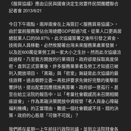
《服貿協議》應由公民與國會決定生效要件民間團體聯合
記者會 2013/6/21
今日下午兩點，兩岸兩會在上海簽訂＜服務貿易協議＞，
由於當前服務業佔台灣總體GDP超過7成，從業人口更高居
總就業人口的58.87％，此次協議簽署之後所引發之資金、
技術與人員移動，必然攸關著台灣未來服務業產業發展，
以及近600萬從業勞工與一家大小之生計。然而此次協議洽
談過程，乃至我方開放的行業項目，政府卻是採取高度保
密，直到正式簽署後，許多服務業業者及勞工才知道已被
列入開放項目，「黑箱」與「密室」無疑是此次協議的最
佳詮釋。過去朝野立委一再批評要求先做好完整的衝擊影
響評估，提出配套因應措施再簽署，政府卻一意孤行。甚
至在給立法院的報告中，以「考量社會觀感而未召開相關
座談會」，作為黑箱決策開放中資經營「老人與身心障礙
福利機構」的正當理由，難道一個社會觀感不佳、錯的決
策，政府的心態是「可做不可說」？
我們將在星期一上午前往行政院抗議，並到立法院拜會各