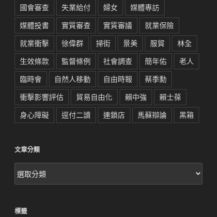
國會審查
失業給付
婦女
媒體專訪
媒體投書
實質審查
實質審議
就業保險
就業衝擊
徐偉群
掃街
景美
服貿
林全
生效條款
監督條例
社會調查
簡年佑
老人
臨時會
自然人移動
自由時報
蔡季勳
衝擊影響評估
貿易自由化
賴中強
賴士葆
身心障礙
逕付二讀
連鎖店
馬蘇辯論
黑箱
文章分類
文
章
分
類
標籤