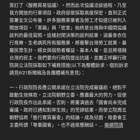
簽訂了〈服務貿易協議〉。然而此次協議洽談過程，乃至
我方開放的行業項目，政府卻是採取高度保密，直到正式
簽署全文公布後，許多服務業業者及勞工才知道已被列入
開放項目。「黑箱」與「密室」始終是台灣與中國間協議
談判的最佳寫照。這樣封閉決策的談判結果，涵蓋食衣住
行育樂、生老病死所有服務業，將衝擊台灣勞工就業、基
層民眾生計、婦女與弱勢者權益、基本人權，並且將侵蝕
台灣的民主。我們要向行政院提出抗議，並嚴正呼籲行政
院與立法院採取如下補救措施(以下為整體訴求，個別訴求
請見6/21新聞稿及各團體補充意見)：
一、行政院院長應公開承諾在立法院完成審議前，絕對不
啟動生效條款，立法院朝野立委，應盡最大的努力，促使
行政院長作出此承諾。否則，將重演過去「國會尚未完成
審議，政府已通知對岸生效」的荒謬結果，而使立院周五
朝野協商「進行實質審查」的結論，成為兒戲，陸委會王
主委所謂「尊重國會」，也不過是應酬話。…
繼續閱讀