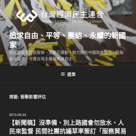
跳
至
主
要
內
追求自由、平等、團結、永續的新國
容
家
經民連誕生於反服貿、太陽花運動，致力抵抗中國政商勢力，防衛
台灣民主，守護台灣主權與經濟自主
選單
標籤:
衝擊影響評估
發
2013-06-24
佈
【新聞稿】沒準備、別上路國會勿放水、人
於
民來監督 民間社團抗議草率簽訂「服務貿易