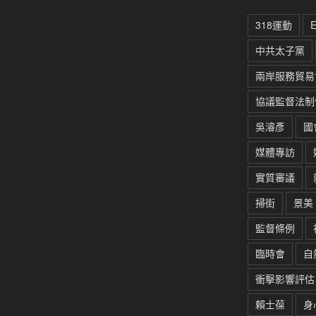
318運動
中共太子黨
兩岸服務貿易
協議監督法制
吳濬彥
國
媒體專訪
實質審議
掃街
景美
監督條例
臨時會
自
衝擊影響評估
賴士葆
身