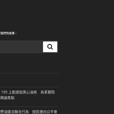
尋我們的故事：
搜
尋
稿
 725 上凱道挺黑心油商 為革實院
移輿論焦點
福懋油違法聯合行為 經民連向公平會