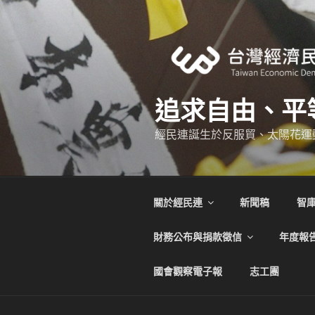
跳
至
主
要
內
容
追求自由、平
經民連誕生於反服貿、太陽花運
關於經民連
新聞稿
智
財務公布與捐款徵信
年度報
國會觀察電子報
志工團