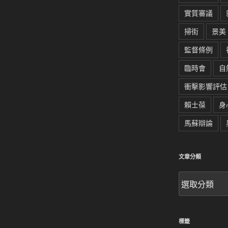
實質審議
掃街
景美
監督條例
臨時會
自
衝擊影響評估
賴士葆
身
馬蘇辯論
文章分類
文
章
分
類
標籤