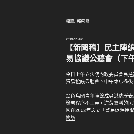
標籤:
賴飛羆
發
2013-11-07
佈
【新聞稿】民主陣線
於
易協議公聽會（下
今日上午立法院內政委員會民進
貿易協議公聽會。中午休息過後
黑色島國青年陣線成員洪瑞璞表
簽署程序不正義，違背臺灣的民
國在2002年設立「貿易促進授權機制 (Tr
閱讀