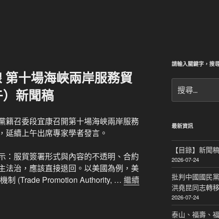
請輸入關鍵字，搜
 第十場海峽兩岸服務貿
搜
午）新聞稿
尋
關
鍵
黨籍召委段宜康召開第十場海峽兩岸服務
字:
最新資訊
，延續上午出席專家學者發言。
【目錄】新聞
示：服貿簽署形式與內容的不透明、合約
2026-07-24
主法治，應該直接退回。以美國為例，美
批判中國國民黨
ade Promotion Authority, …
繼續
洪堯昆同志轉
2026-07-24
泰山、福壽、