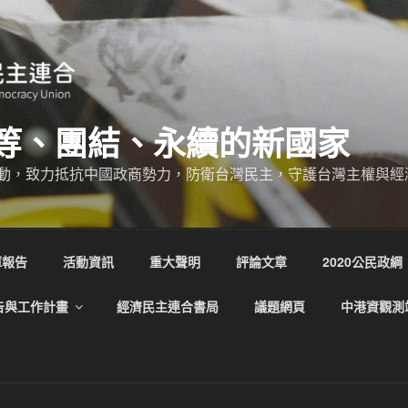
等、團結、永續的新國家
動，致力抵抗中國政商勢力，防衛台灣民主，守護台灣主權與經
庫報告
活動資訊
重大聲明
評論文章
2020公民政綱
告與工作計畫
經濟民主連合書局
議題網頁
中港資觀測