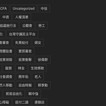
ECFA
Uncategorized
中信
中資
人權清單
協議施行法
公聽會
勞工
化
台灣守護民主平台
會審查
失業給付
婦女
媒體投書
實質審查
就業保險
就業衝擊
徐偉群
服貿
林全
生效條款
社會調查
簡年佑
老人
然人移動
自由時報
蔡季勳
貿易自由化
賴中強
心障礙
逕付二讀
連鎖店