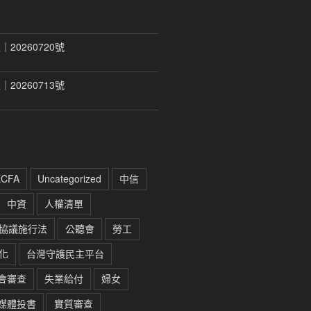
20260720號
20260713號
ECFA
Uncategorized
中信
中資
人權清單
協議施行法
公聽會
勞工
化
台灣守護民主平台
會審查
失業給付
婦女
媒體投書
實質審查