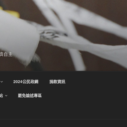
濟自主
2024公民政綱
捐款資訊
站
罷免論述專區