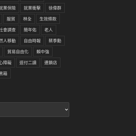
就業保險
就業衝擊
徐偉群
服貿
林全
生效條款
社會調查
簡年佑
老人
然人移動
自由時報
蔡季勳
貿易自由化
賴中強
心障礙
逕付二讀
連鎖店
黑箱