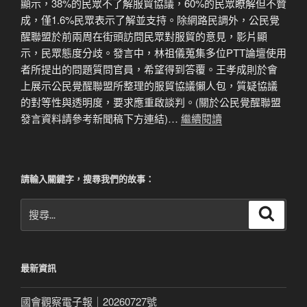
顯示，38%的民眾不了解服貿協議，60%的民眾瞭解但不贊
成，僅1.6%民眾表示了解並支持。除網路民調外，公民覺
醒聯盟於前兩周在街頭訪問民眾對服貿的意見，影片顯
示，民眾態度分歧。發言中，林祖儀蒐集多位PTT論壇使用
者所提出的問題質問官員，希望得到答覆。王孝成則於會
上展示公民覺醒聯盟所整理的服貿協議懶人包，質疑協議
的對等性與透明度，要求應重啟談判。(關於公民覺醒聯盟
發言資料請參考新聞稿下方連結)…
繼續閱讀
請輸入關鍵字，搜尋我們的故事：
搜
搜
尋
尋
關
鍵
最新資訊
字:
國會觀察電子報｜20260727號