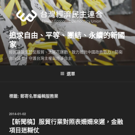
跳
至
主
要
內
追求自由、平等、團結、永續的新國
容
家
經民連誕生於反服貿、太陽花運動，致力抵抗中國政商勢力，防衛
台灣民主，守護台灣主權與經濟自主
選單
標籤:
郵寄名單編輯服務業
發
2014-01-02
佈
【新聞稿】服貿行業對照表姍姍來遲，金融
於
項目迷糊仗