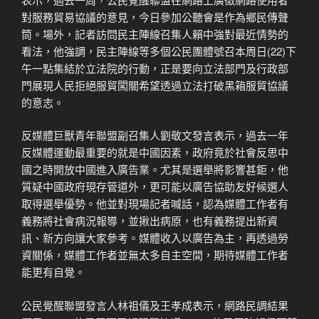
對服務貿易協議的意見，今日參加公聽會是作為鄉民傳聲
筒。場外，記者訪問民主陣線召集人賴中強對最近情勢的
看法，他強調，民主陣線等多個公民團體號召本周日(22)下
午一點集結於立法院的行動，正是要向立法部門及行政部
門展現人民拒絕服貿闖關希望透過立法打破黑箱服貿協議
的意志。
反媒體巨獸青年聯盟副召集人劉敬文發言表示，過去一年
反媒體運動最重要的就是中國因素，政府竟於社會反思中
國之時開放中國進入廣告業。尤其是選舉將影響甚鉅，他
質疑中國政府現存管道外，更可能以廣告協助友好候選人
取得選舉優勢。他並對現場記者喊話，認為媒體工作者有
義務將社會病況報導，並揪出病原，也有義務提出新資
訊、新方向讓大家參考。媒體收入以廣告為主，再透過勞
資關係，媒體工作者並無太多自主空間，期待媒體工作者
能更有自覺。
公民覺醒聯盟發言人林祖儀及王孝成表示，網路民調結果