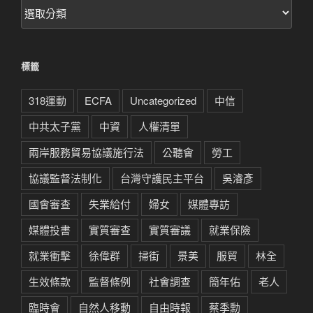
文
章
分
類
標籤
318運動
ECFA
Uncategorized
中信
中共太子黨
中資
人權清單
兩岸服務貿易協議施行法
公聽會
勞工
協議監督法制化
台灣守護民主平台
吳濬彥
國會審查
失業給付
婦女
媒體專訪
媒體投書
實質審查
實質審議
就業保險
就業衝擊
徐偉群
掃街
景美
服貿
林全
生效條款
監督條例
社會調查
簡年佑
老人
臨時會
自然人移動
自由時報
蔡季勳