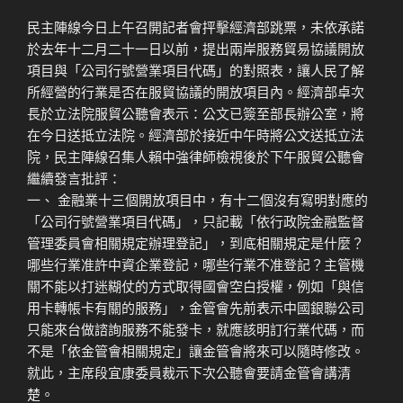
民主陣線今日上午召開記者會抨擊經濟部跳票，未依承諾
於去年十二月二十一日以前，提出兩岸服務貿易協議開放
項目與「公司行號營業項目代碼」的對照表，讓人民了解
所經營的行業是否在服貿協議的開放項目內。經濟部卓次
長於立法院服貿公聽會表示：公文已簽至部長辦公室，將
在今日送抵立法院。經濟部於接近中午時將公文送抵立法
院，民主陣線召集人賴中強律師檢視後於下午服貿公聽會
繼續發言批評：
一、 金融業十三個開放項目中，有十二個沒有寫明對應的
「公司行號營業項目代碼」，只記載「依行政院金融監督
管理委員會相關規定辦理登記」，到底相關規定是什麼？
哪些行業准許中資企業登記，哪些行業不准登記？主管機
關不能以打迷糊仗的方式取得國會空白授權，例如「與信
用卡轉帳卡有關的服務」，金管會先前表示中國銀聯公司
只能來台做諮詢服務不能發卡，就應該明訂行業代碼，而
不是「依金管會相關規定」讓金管會將來可以隨時修改。
就此，主席段宜康委員裁示下次公聽會要請金管會講清
楚。