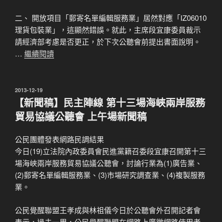
二、 開放項目「郵寄名單編輯服務業」居然對應「IZ06010
理貨包裝業」，這顯然錯誤。就此，主席段宜康委員裁示
請經濟部考慮是否更正，於下次公聽會前提出書面說明。
…
繼續閱讀
發
2013-12-19
佈
【新聞稿】民主陣線 第十三場海峽兩岸服務
於
貿易協議公聽會 上午場新聞稿
公民團體發表網路民調結果
今日(19)立法院內政委員會民進黨籍召委段宜康召開第十三
場海峽兩岸服務貿易協議公聽會，討論行業為(1)廣告業、
(2)郵寄名單編輯服務業、(3)市場研究調查業、(4)複製服務
業。
公民覺醒聯盟王孝成與林祖儀今日於公聽會外召開記者會
表示，過去一周，公民覺醒聯盟在網路上廣徵網路使用者