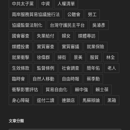
中共太子黨
中資
人權清單
兩岸服務貿易協議施行法
公聽會
勞工
協議監督法制化
台灣守護民主平台
吳濬彥
國會審查
失業給付
婦女
媒體專訪
媒體投書
實質審查
實質審議
就業保險
就業衝擊
徐偉群
掃街
景美
服貿
林全
生效條款
監督條例
社會調查
簡年佑
老人
臨時會
自然人移動
自由時報
蔡季勳
衝擊影響評估
貿易自由化
賴中強
賴士葆
身心障礙
逕付二讀
連鎖店
馬蘇辯論
黑箱
文章分類