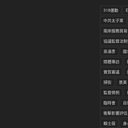
318運動
中共太子黨
兩岸服務貿易
協議監督法制
吳濬彥
國
媒體專訪
實質審議
掃街
景美
監督條例
臨時會
自
衝擊影響評估
賴士葆
身