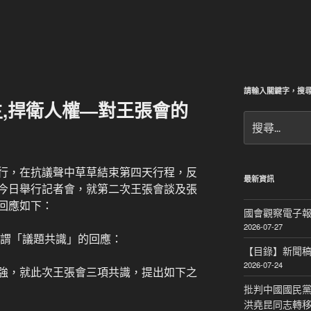
請輸入關鍵字，搜
,捍衛人權—對王張會的
搜
尋
關
鍵
行，在抗議聲中草草結束第四天行程，反
字:
最新資訊
今日舉行記者會，就第二次王張會談及張
回應如下：
國會觀察電子報｜
2026-07-27
所謂「議題共識」的回應：
【目錄】新聞
2026-07-24
強，就此次王張會三項共識，提出如下之
批判中國國民黨
洪堯昆同志轉