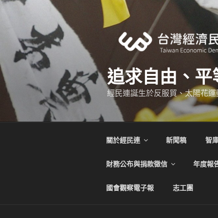
跳
至
主
要
內
容
追求自由、平
經民連誕生於反服貿、太陽花運
關於經民連
新聞稿
智
財務公布與捐款徵信
年度報
國會觀察電子報
志工團