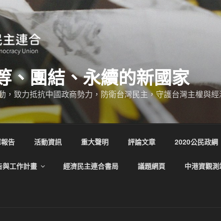
等、團結、永續的新國家
動，致力抵抗中國政商勢力，防衛台灣民主，守護台灣主權與經
庫報告
活動資訊
重大聲明
評論文章
2020公民政綱
告與工作計畫
經濟民主連合書局
議題網頁
中港資觀測