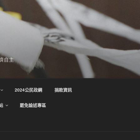
濟自主
2024公民政綱
捐款資訊
站
罷免論述專區