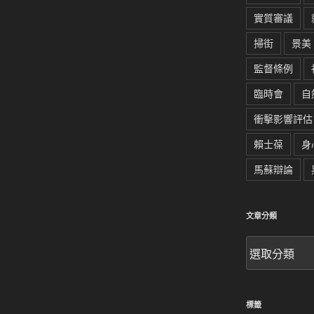
實質審議
掃街
景美
監督條例
臨時會
自
衝擊影響評估
賴士葆
身
馬蘇辯論
文章分類
文
章
分
類
標籤