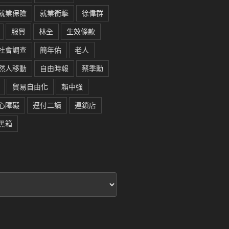
就業保險
就業衝擊
徐偉群
服貿
林全
生效條款
社會調查
簡年佑
老人
然人移動
自由時報
蔡季勳
貿易自由化
賴中強
心障礙
逕付二讀
連鎖店
黑箱