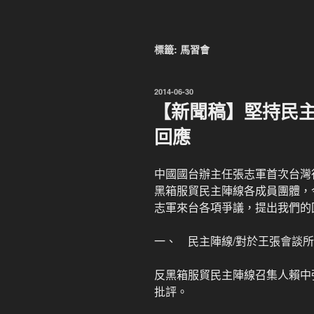
標籤:
馬習會
發
2014-06-30
佈
【新聞稿】堅持民主
於
回應
中國國台辦主任張志軍首次台灣
黑箱服貿民主陣線各成員團體，
志軍來台各項爭議，提出我們的
一、 民主陣線/對於王張會談
反黑箱服貿民主陣線召集人賴中
批評。