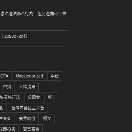
福懋油違法聯合行為 經民連向公平會
20260720號
ECFA
Uncategorized
中信
中資
人權清單
協議施行法
公聽會
勞工
化
台灣守護民主平台
會審查
失業給付
婦女
媒體投書
實質審查