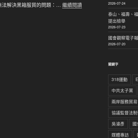
2026-07-24
，無法解決黑箱服貿的問題：…
繼續閱讀
泰山、福壽、
提出檢舉
2026-07-23
國會觀察電子報｜
2026-07-20
關鍵字
318運動
中共太子黨
兩岸服務貿易
協議監督法制
吳濬彥
國
媒體專訪