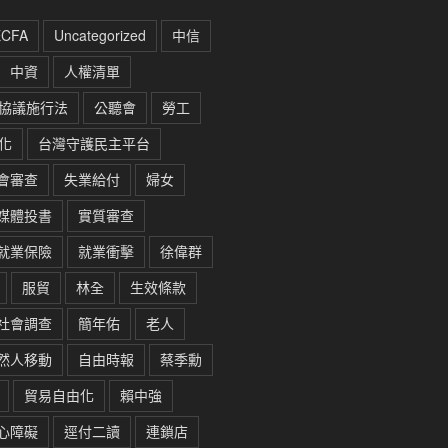
ECFA
Uncategorized
中信
中資
人權清單
協議施行法
公聽會
勞工
化
台灣守護民主平台
會審查
失業給付
婦女
媒體投書
實質審查
就業保險
就業衝擊
徐偉群
服貿
林全
生效條款
社會調查
簡年佑
老人
然人移動
自由時報
蔡季勳
貿易自由化
賴中強
心障礙
逕付二讀
連鎖店