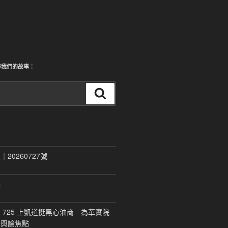
尋我們的故事：
搜
尋
20260727號
稿
 725 上凱道挺黑心油商 為革實院
移輿論焦點