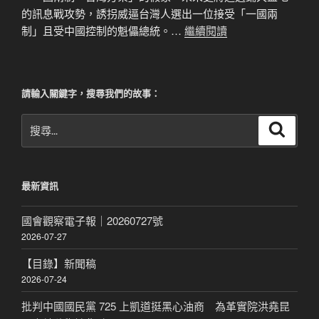
的訊息戰攻勢，誘拐威逼台灣人選出一位接受「一國兩
制」且受中國控制的魁儡總統。…
繼續閱讀
請輸入關鍵字，搜尋我們的故事：
搜
搜
尋
尋
關
鍵
最新資訊
字:
國會觀察電子報｜20260727號
2026-07-27
【目錄】新聞稿
2026-07-24
批判中國國民黨 725 上凱道挺黑心油商 為革實院洪堯昆