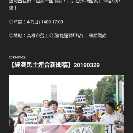
聲喊出我們「拒絕一國兩制，打造台灣新國家」的強烈心
聲！
◎時間：4/7(日) 1400-17:00
◎地點：高雄市勞工公園(捷運獅甲站)…
繼續閱讀
發
2019-03-29
佈
【經濟民主連合新聞稿】20190329
於