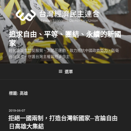
跳
至
主
要
內
追求自由、平等、團結、永續的新國
容
家
經民連誕生於反服貿、太陽花運動，致力抵抗中國政商勢力，防衛
台灣民主，守護台灣主權與經濟自主
選單
標籤:
高雄
發
2019-04-07
佈
拒絕一國兩制，打造台灣新國家─言論自由
於
日高雄大集結