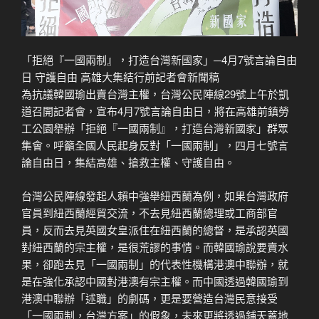
「拒絕『一國兩制』，打造台灣新國家」─4月7號言論自由
日 守護自由 高雄大集結行前記者會新聞稿
為抗議韓國瑜出賣台灣主權，台灣公民陣線29號上午於凱
道召開記者會，宣布4月7號言論自由日，將在高雄前鎮勞
工公園舉辦「拒絕『一國兩制』，打造台灣新國家」群眾
集會。呼籲全國人民起身反對「一國兩制」，四月七號言
論自由日，集結高雄、搶救主權、守護自由。
台灣公民陣線發起人賴中強舉紐西蘭為例，如果台灣政府
官員到紐西蘭經貿交流，不去見紐西蘭總理或工商部官
員，反而去見英國女皇派住在紐西蘭的總督，是承認英國
對紐西蘭的宗主權，是很荒謬的事情。而韓國瑜說要賣水
果，卻跑去見「一國兩制」的代表性機構港澳中聯辦，就
是在強化承認中國對港澳有宗主權。而中國透過韓國瑜到
港澳中聯辦「述職」的劇碼，更是要營造台灣民意接受
「一國兩制，台灣方案」的假象，未來更將透過鋪天蓋地