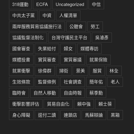
318運動
ECFA
Uncategorized
中信
中共太子黨
中資
人權清單
兩岸服務貿易協議施行法
公聽會
勞工
協議監督法制化
台灣守護民主平台
吳濬彥
國會審查
失業給付
婦女
媒體專訪
媒體投書
實質審查
實質審議
就業保險
就業衝擊
徐偉群
掃街
景美
服貿
林全
生效條款
監督條例
社會調查
簡年佑
老人
臨時會
自然人移動
自由時報
蔡季勳
衝擊影響評估
貿易自由化
賴中強
賴士葆
身心障礙
逕付二讀
連鎖店
馬蘇辯論
黑箱