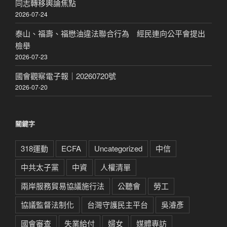
同志轉移輿論焦點
2026-07-24
泰山、福壽、福懋油違法聯合行為 經民連向公平會提出
檢舉
2026-07-23
國會觀察電子報｜20260720號
2026-07-20
關鍵字
318運動
ECFA
Uncategorized
中信
中共太子黨
中資
人權清單
兩岸服務貿易協議施行法
公聽會
勞工
協議監督法制化
台灣守護民主平台
吳濬彥
國會審查
失業給付
婦女
媒體專訪