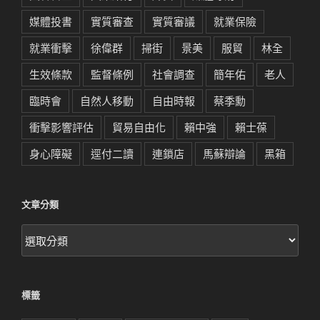
媒體投書
實質審查
實質審議
就業保險
就業衝擊
徐偉群
掃街
景美
服貿
林全
生效條款
監督條例
社會調查
簡年佑
老人
臨時會
自然人移動
自由時報
蔡季勳
衝擊影響評估
貿易自由化
賴中強
賴士葆
身心障礙
逕付二讀
連鎖店
馬蘇辯論
黑箱
文章分類
文
章
分
類
標籤