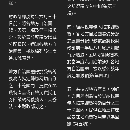
除。
之所得稅收入中扣除(第三
項)。
財政部應於每年六月三十
日前，將各地方自治團
四、經納稅義務人指定歸繳
體，因第一項及第三項規
後，各地方自治團體受分配
定，致統籌分配稅款增減
之統籌分配稅款數額將較財
分配情形，通知各地方自
政部前一年度八月底通知數
治團體，據以編列該年度
有所增減，爰明定財政部應
追加減預算。
於當年度六月底前通知各地
方自治團體，據以編列該年
地方自治團體得於受納稅
度追加減預算(第四項)。
義務人指定歸繳稅額百分
之二十範圍內，提供在地
五、為振興地方產業，明訂
農特產品或在地消費抵用
地方自治團體得於受納稅義
券回饋納稅義務人。其辦
務人指定歸繳稅額百分之二
法，由財政部訂之。
十範圍內，提供在地農特產
品或在地消費抵用券以為回
饋 (第五項)。