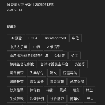
國會觀察電子報｜20260713號
2026-07-13
關鍵字
318運動
ECFA
Uncategorized
中信
中共太子黨
中資
人權清單
兩岸服務貿易協議施行法
公聽會
勞工
協議監督法制化
台灣守護民主平台
吳濬彥
國會審查
失業給付
婦女
媒體專訪
媒體投書
實質審查
實質審議
就業保險
就業衝擊
徐偉群
掃街
景美
服貿
林全
生效條款
監督條例
社會調查
簡年佑
老人