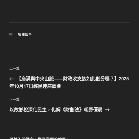
分
智庫報告
類
文
上
上一篇
章
一
【烏溪與中央山脈——財政收支該如此劃分嗎？】2025
導
篇
年10月17日經民連座談會
覽
文
章
下
下一篇
一
以故鄉稅深化民主，化解《財劃法》朝野僵局
篇
文
章