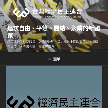
跳
至
主
要
內
追求自由、平等、團結、永續的新國
容
家
經民連誕生於反服貿、太陽花運動，致力抵抗中國政商勢力，防衛
台灣民主，守護台灣主權與經濟自主
選單