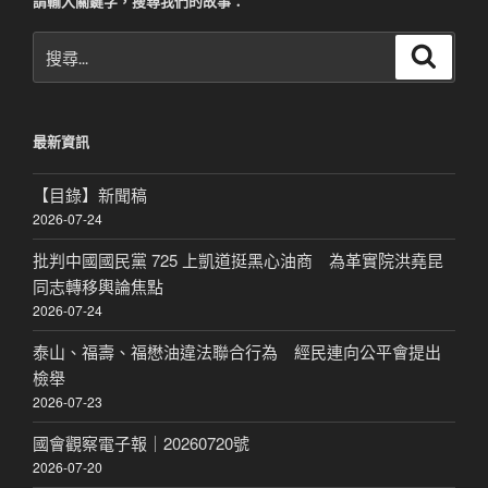
請輸入關鍵字，搜尋我們的故事：
搜
搜
尋
尋
關
鍵
最新資訊
字:
【目錄】新聞稿
2026-07-24
批判中國國民黨 725 上凱道挺黑心油商 為革實院洪堯昆
同志轉移輿論焦點
2026-07-24
泰山、福壽、福懋油違法聯合行為 經民連向公平會提出
檢舉
2026-07-23
國會觀察電子報｜20260720號
2026-07-20