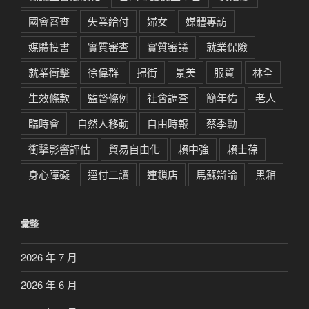
國會審查
失業給付
婦女
媒體專訪
媒體投書
實質審查
實質審議
就業保險
就業衝擊
徐偉群
掃街
景美
服貿
林全
生效條款
監督條例
社會調查
簡年佑
老人
臨時會
自然人移動
自由時報
蔡季勳
衝擊影響評估
貿易自由化
賴中強
賴士葆
身心障礙
逕付二讀
連鎖店
馬蘇辯論
黑箱
彙整
2026 年 7 月
2026 年 6 月