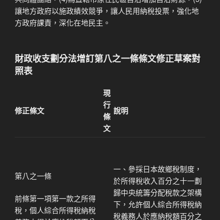
讓地方政府以施政績效競爭，讓人民用納稅投票，強化地
方政府課責，深化在地民主。
財政收支劃分法增訂第八之一條條文修正草案對
照表
現
行
修正條文
說明
條
文
一、參採日本故鄉稅制度，
第八之一條
於所得稅收入百分之十一劃
歸中央統籌分配稅款之架構
前條第一項第一款之所得
下，允許個人綜合所得稅納
稅，個人綜合所得稅納稅
稅義務人於應納稅額百分之