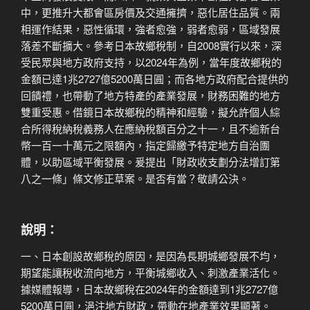
中，更推升大都會區房價及交通擁擠，惡化居住品質。兩
相運作結果，惡性循環，強者愈強，弱者愈弱，區域發展
落差不斷擴大。參考日本故鄉稅制，自2008實行以來，深
受民眾與地方政府支持，以2024年為例，當年度故鄉稅的
金額已達1兆2727億5200萬日圓；而各地方政府配合提供的
回饋禮，也帶動了地方特產的產業發展，財務困難的地方
雙重受惠。借鏡日本故鄉稅的精神和經驗，擬允許個人綜
合所得稅納稅義務人在應納稅額百分之十一，且不逾新台
幣一百一十萬元之限額內，指定歸繳予特定地方自治團
體，以助區域平衡發展。爰提出「財政收支劃分法增訂第
八之一條」條文修正草案。是否有當？敬請公決。
說明：
一、日本創設故鄉稅的原因，是因為長期城鄉發展不均，
期望能讓稅收流向地方，平衡城鄉收入、刺激產業活化。
據媒體報導，日本故鄉稅在2024年的金額達到1兆2727億
5200萬日圓，浥注地方財政，帶動在地產業效果顯著。