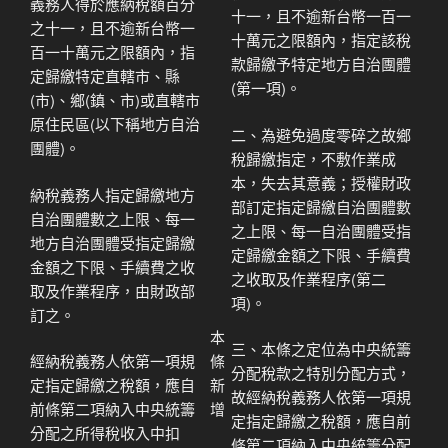
義務人得於應納稅額百分
十一，且不逾新台幣一百一
之十一，且不逾新台幣一
十萬元之限額內，指定該稅
百一十萬元之限額內，指
款歸繳予特定地方自治團體
定歸繳特定直轄市、縣
(第一項)。
(市)、鄉(鎮、市)或直轄市
原住民區(以下稱地方自治
二、為避免過度零碎之故鄉
團體)。
稅歸繳指定，不敷作業成
本，失去其意義；授權財政
納稅義務人指定歸繳地方
部訂定指定歸繳自治團體數
自治團體數之上限、每一
之上限、每一自治團體受指
地方自治團體受指定歸繳
定歸繳金額之下限、手續費
金額之下限、手續費之收
之收取及作業程序(第二
取及作業程序，由財政部
項)。
訂之。
本
三、本條之定位為中央統籌
條
經納稅義務人依第一項規
分配稅款之特別分配方式，
新
定指定歸繳之稅額，應自
故經納稅義務人依第一項規
增
前條第二項納入中央統籌
定指定歸繳之稅額，應自前
分配之所得稅收入中扣
條第二項納入中央統籌分配