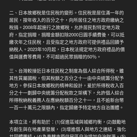
二、日本故鄉稅是住民稅的變形。住民稅是居住滿一年的
居民，按年收入的百分之十，向所居住之地方政府繳納之
稅捐。2008年起施行之故鄉稅，允許居民對特定地方政
府，指定捐贈，捐贈金額扣除2000日圓手續費後，可以抵
繳次年之住民稅，且受指定之地方政府可提供禮品回饋予
納稅人。2023年10月起，日本稅法規定地方政府禮品的價
值與運費等費用，不可超過民眾捐贈的50％。
三、台灣較接近日本住民稅之制度為個人綜合所得稅，雖
其性質屬國稅，但其稅額之百分之十一由中央統籌分配予
地方。參採日本故鄉稅的棈神和設計，爰於所得稅收入百
分之十一劃歸中央統籌分配稅款之架構下，允許個人綜合
所得稅納稅義務人在應納稅額百分之十一，且不逾新台幣
一百一十萬元之限額內，指定歸繳予特定地方自治團體。
本項立法，將有助於：(1)促進區域與城鄉均衡，(2)鼓勵地
方創生與在地產業發展， (3)增進個人與地方之連結，強化
共同體團結，(4)為直轄市原住民區自治增加自治財源，(5)