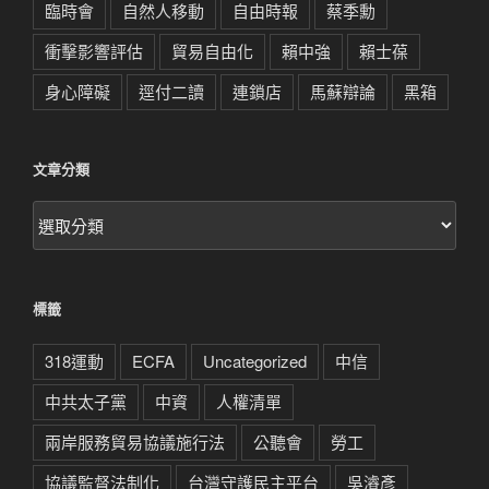
臨時會
自然人移動
自由時報
蔡季勳
衝擊影響評估
貿易自由化
賴中強
賴士葆
身心障礙
逕付二讀
連鎖店
馬蘇辯論
黑箱
文章分類
文
章
分
類
標籤
318運動
ECFA
Uncategorized
中信
中共太子黨
中資
人權清單
兩岸服務貿易協議施行法
公聽會
勞工
協議監督法制化
台灣守護民主平台
吳濬彥