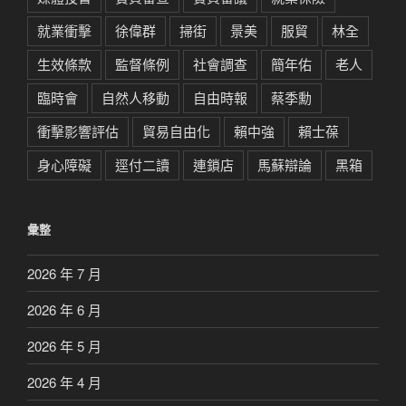
就業衝擊
徐偉群
掃街
景美
服貿
林全
生效條款
監督條例
社會調查
簡年佑
老人
臨時會
自然人移動
自由時報
蔡季勳
衝擊影響評估
貿易自由化
賴中強
賴士葆
身心障礙
逕付二讀
連鎖店
馬蘇辯論
黑箱
彙整
2026 年 7 月
2026 年 6 月
2026 年 5 月
2026 年 4 月