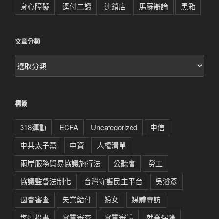
身心障礙
逕付二讀
連鎖店
馬蘇辯論
黑箱
文章分類
文
章
分
類
標籤
318運動
ECFA
Uncategorized
中信
中共太子黨
中資
人權清單
兩岸服務貿易協議施行法
公聽會
勞工
協議監督法制化
台灣守護民主平台
吳濬彥
國會審查
失業給付
婦女
媒體專訪
媒體投書
實質審查
實質審議
就業保險