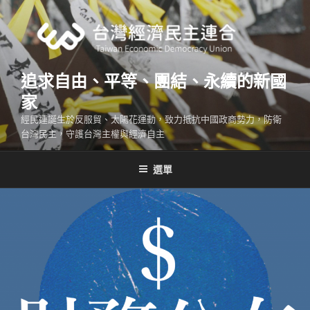
跳
至
主
要
內
追求自由、平等、團結、永續的新國
容
家
經民連誕生於反服貿、太陽花運動，致力抵抗中國政商勢力，防衛
台灣民主，守護台灣主權與經濟自主
選單