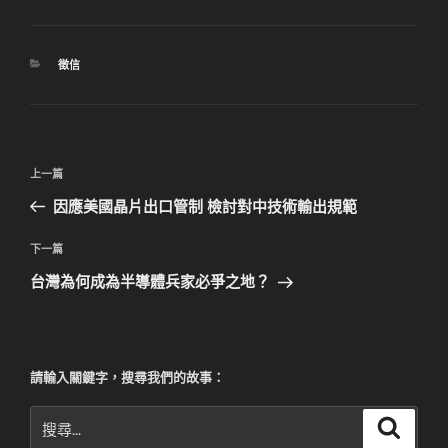
分
徵信
類
文
上
上一篇
章
一
因應美國晶片出口管制 檢討對中技術輸出規範
導
篇
覽
文
下
下一篇
章
一
台灣為何成為半導體兵家必爭之地？
篇
文
章
請輸入關鍵字，搜尋我們的故事：
搜
搜
尋
尋