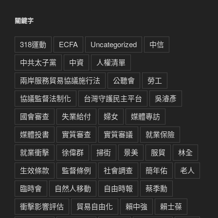
關鍵字
318運動
ECFA
Uncategorized
中信
中共太子黨
中資
人權清單
兩岸服務貿易協議施行法
公聽會
勞工
協議監督法制化
台灣守護民主平台
吳濬彥
國會審查
失業給付
婦女
媒體專訪
媒體投書
實質審查
實質審議
就業保險
就業衝擊
徐偉群
掃街
景美
服貿
林全
生效條款
監督條例
社會調查
簡年佑
老人
臨時會
自然人移動
自由時報
蔡季勳
衝擊影響評估
貿易自由化
賴中強
賴士葆