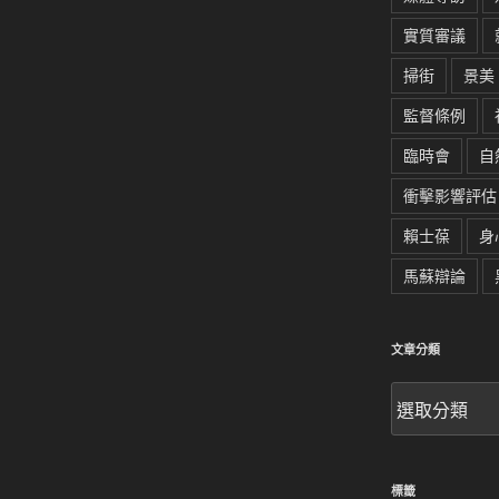
實質審議
掃街
景美
監督條例
臨時會
自
衝擊影響評估
賴士葆
身
馬蘇辯論
文章分類
文
章
分
類
標籤