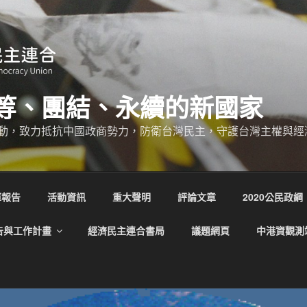
等、團結、永續的新國家
動，致力抵抗中國政商勢力，防衛台灣民主，守護台灣主權與經
庫報告
活動資訊
重大聲明
評論文章
2020公民政綱
告與工作計畫
經濟民主連合書局
議題網頁
中港資觀測