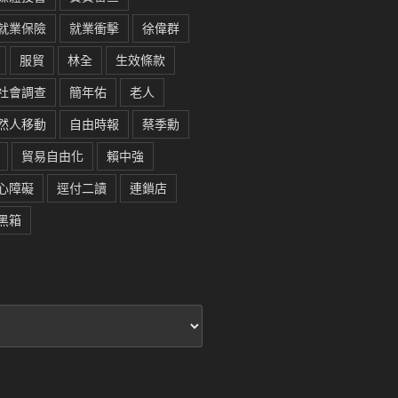
就業保險
就業衝擊
徐偉群
服貿
林全
生效條款
社會調查
簡年佑
老人
然人移動
自由時報
蔡季勳
貿易自由化
賴中強
心障礙
逕付二讀
連鎖店
黑箱