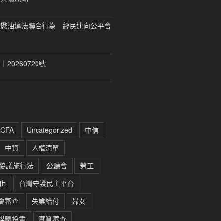
福懋油違法聯合行為 經民連向公平會
20260720號
ECFA
Uncategorized
中信
中資
人權清單
協議施行法
公聽會
勞工
化
台灣守護民主平台
會審查
失業給付
婦女
媒體投書
實質審查