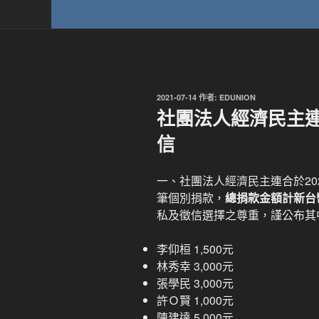
發
2021-07-14
作者:
EDUNION
佈
社團法人經濟民主連
於
信
一、社團法人經濟民主連合於202
筆個別捐款，
總捐款金額計新台幣(
私及徵信選擇之尊重，謹公布其
李仰桓 1,500元
林秀幸 3,000元
張學民 3,000元
許Ｏ賢 1,000元
陳建達 5,000元