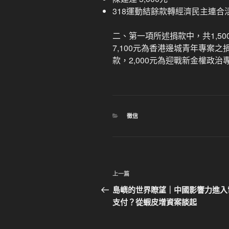
318運動結餘款轉經濟民主連合活動
二、第一項所述捐款中，共1,5
7,100元為香港邊城青年專案之
款，2,000元為迎戰新金權政治
分
徵信
類
文
上
上一篇
章
一
島嶼的世界瞭望｜中國影響力進入
篇
支付？從蝦皮增資案談起​
導
文
覽
章