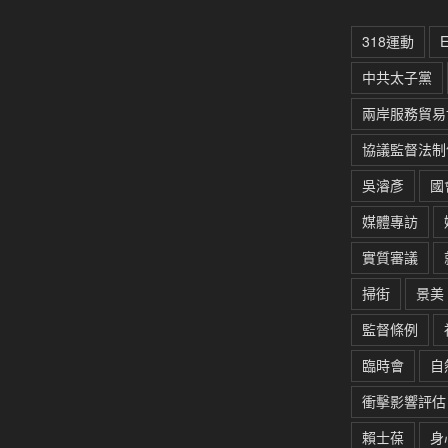
318運動
中共太子黨
兩岸服務貿易
協議監督法制
吳濬彥
國
媒體專訪
實質審議
掃街
景美
監督條例
臨時會
自
衝擊影響評估
賴士葆
身