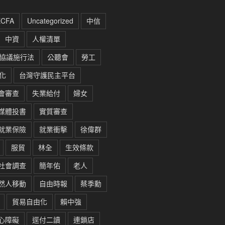
ECFA
Uncategorized
中信
中資
人權清單
協議施行法
公聽會
勞工
化
台灣守護民主平台
會審查
失業給付
婦女
媒體投書
實質審查
就業保險
就業衝擊
徐偉群
服貿
林全
生效條款
社會調查
簡年佑
老人
然人移動
自由時報
蔡季勳
貿易自由化
賴中強
心障礙
逕付二讀
連鎖店