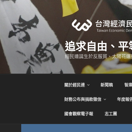
跳
至
主
要
內
容
追求自由、平
經民連誕生於反服貿、太陽花運
關於經民連
新聞稿
智
財務公布與捐款徵信
年度報
國會觀察電子報
志工團