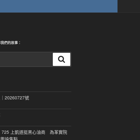
尋我們的故事：
搜
尋
20260727號
稿
 725 上凱道挺黑心油商 為革實院
移輿論焦點