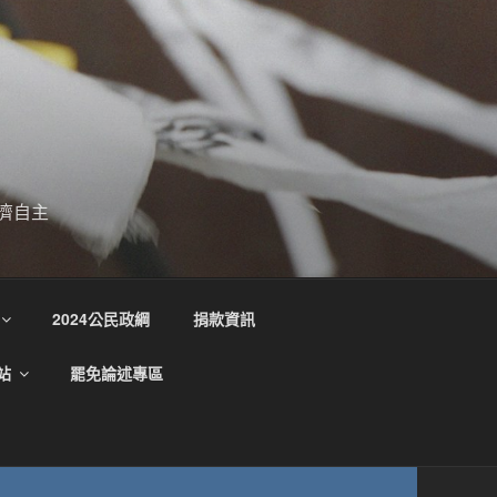
濟自主
2024公民政綱
捐款資訊
站
罷免論述專區