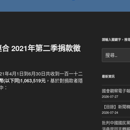
請輸入關鍵字，搜
合 2021年第二季捐款徵
搜
尋
關
鍵
1年4月1日到6月30日共收到一百一十二
字:
最新資訊
以下同)1,063,519元
，基於對捐款者隱
中：
國會觀察電子報｜
2026-07-27
【目錄】新聞
2026-07-24
批判中國國民黨
洪堯昆同志轉