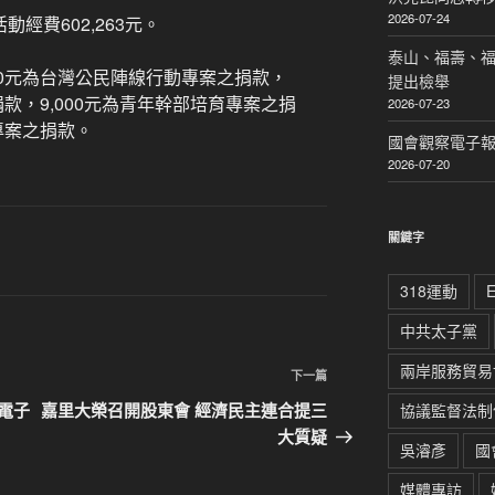
2026-07-24
經費602,263元。
泰山、福壽、
00元為台灣公民陣線行動專案之捐款，
提出檢舉
捐款，9,000元為青年幹部培育專案之捐
2026-07-23
專案之捐款。
國會觀察電子報｜
2026-07-20
關鍵字
318運動
中共太子黨
兩岸服務貿易
下
下一篇
一
電子
嘉里大榮召開股東會 經濟民主連合提三
協議監督法制
篇
大質疑
吳濬彥
國
文
章
媒體專訪