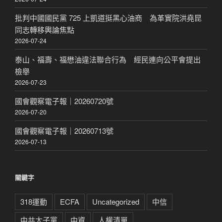
批判中國國民黨 725 上凱道挺黑心油商 為革實院洪堯昆
同志轉移輿論焦點
2026-07-24
泰山、福壽、福懋油違法聯合行為 經民連向公平會提出
檢舉
2026-07-23
國會觀察電子報｜20260720號
2026-07-20
國會觀察電子報｜20260713號
2026-07-13
關鍵字
318運動
ECFA
Uncategorized
中信
中共太子黨
中資
人權清單