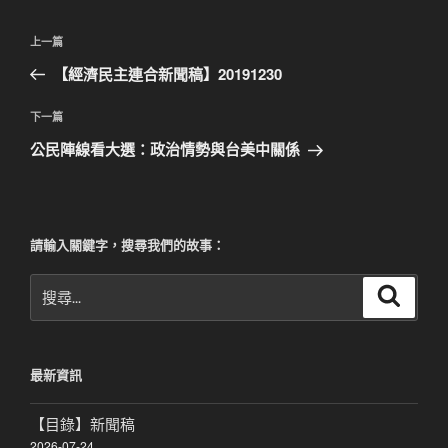
文
上
上一篇
章
一
【經濟民主連合新聞稿】20191230
導
篇
覽
文
下
下一篇
章
一
公民陣線看大選：政治情勢與台美中關係
篇
文
章
請輸入關鍵字，搜尋我們的故事：
搜
搜
尋
尋
關
鍵
最新資訊
字:
【目錄】新聞稿
2026-07-24