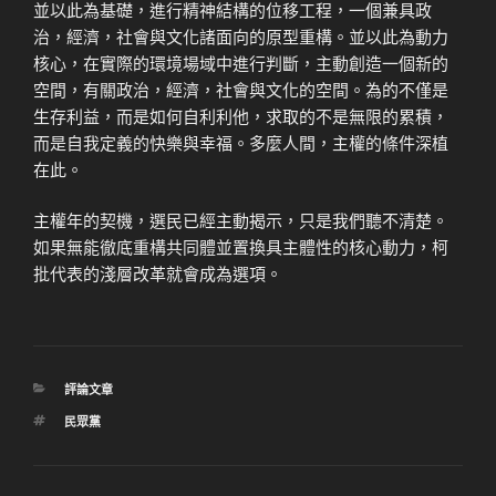
並以此為基礎，進行精神結構的位移工程，一個兼具政
治，經濟，社會與文化諸面向的原型重構。並以此為動力
核心，在實際的環境場域中進行判斷，主動創造一個新的
空間，有關政治，經濟，社會與文化的空間。為的不僅是
生存利益，而是如何自利利他，求取的不是無限的累積，
而是自我定義的快樂與幸福。多麼人間，主權的條件深植
在此。
主權年的契機，選民已經主動揭示，只是我們聽不清楚。
如果無能徹底重構共同體並置換具主體性的核心動力，柯
批代表的淺層改革就會成為選項。
分
評論文章
類
標
民眾黨
籤