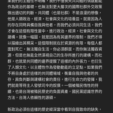
果我們的主體性不明確，我們不僅喪失共同體的情感動能
作為政治的基礎，也無法對更大層次的國際社群外交政策
做出適切的判斷。共同體（也是社群）不是浪漫的想像，
他是人類政治，經濟，社會與文化的培養皿。就是因為人
的存在同時具備自我與他者，而我們必須共同生活，我們
才會在這個有限性當中，進行政治，經濟，社會與文化的
建構。就像一幅圖，就是因為有其邊界的限制，我們才得
以描繪出其精采。這個限制就在於資源的有限，每個人都
面對死亡，無法獨自生活，你必須群居，而你無法獨吞資
源，但是也無能全然漠視自己的生存所進行的建構。而社
群，也就是共同體的邊界提醒了這樣的內外張力，也衍生
了人類文化，以主體性作為發動動能的立足點。如果我們
不將自身處於這樣的共同體場域，衡量自我與他者的共
存，肩負判斷與建構社會的責任，進行生命力的發揮，我
們就是等待主人發號司令的奴僕。一個被殖民惰性的持
續，也是台灣被殖民歷史的負面資產，國民黨認識世界的
方法，台灣人依賴性的源頭。
新政治必須在這樣的歷史縱深當中看到自我致命的缺失，