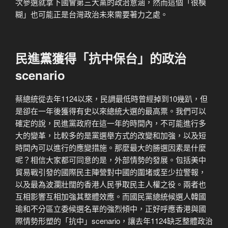
次參選就拿下國會第三大黨的政治意涵，然而這個「很模
糊」也可能正是台灣政治未來需要著力之處。
民進黨獲得「抗中保台」的政治
scenario
蔡總統從去年1124以來，民調最低時曾經掉到10幾趴，但
是卻在一年後獲得有史以來總統大選的最高票。我們可以
確定的說，民進黨政府在這一年的時間內，不可能進行多
大的變革，比較多的是黨選舉方式的改變和加強，以及短
時間內可以進行的應變措施。那麼最大的勝選因素是什麼
呢？相信大家都可同意的是，外部情勢的發展。包括美中
貿易戰引發的國際民主陣營對中國的圍堵或至少拉警報，
以及最為波瀾壯闊的香港人民爭取民主人權之役。兩者也
互相影響互相加強其整體效應。而國民黨總統候選人韓國
瑜和不分區立委候選名單的強烈傾中，正好呼應香港與國
際情勢形塑的「抗中」scenario，讓去年1124缺乏整體政治