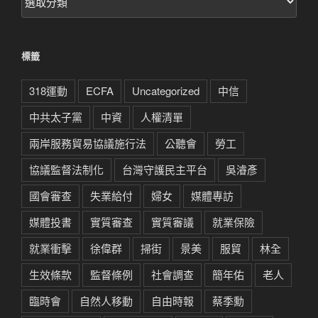
章
分
類
標籤
318運動
ECFA
Uncategorized
中信
中共太子黨
中資
人權清單
兩岸服務貿易協議施行法
公聽會
勞工
協議監督法制化
台灣守護民主平台
吳濬彥
國會審查
失業給付
婦女
媒體專訪
媒體投書
實質審查
實質審議
就業保險
就業衝擊
徐偉群
掃街
景美
服貿
林全
生效條款
監督條例
社會調查
簡年佑
老人
臨時會
自然人移動
自由時報
蔡季勳