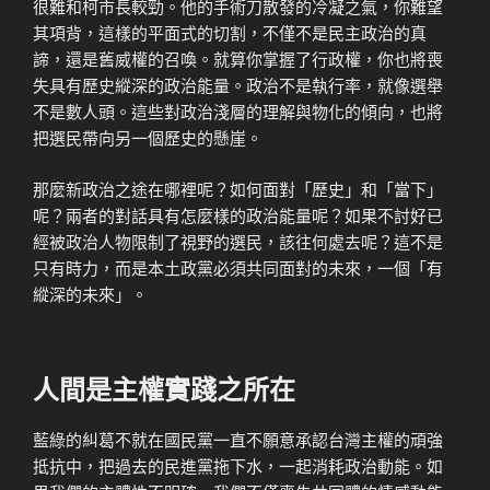
很難和柯市長較勁。他的手術刀散發的冷凝之氣，你難望
其項背，這樣的平面式的切割，不僅不是民主政治的真
諦，還是舊威權的召喚。就算你掌握了行政權，你也將喪
失具有歷史縱深的政治能量。政治不是執行率，就像選舉
不是數人頭。這些對政治淺層的理解與物化的傾向，也將
把選民帶向另一個歷史的懸崖。
那麼新政治之途在哪裡呢？如何面對「歷史」和「當下」
呢？兩者的對話具有怎麼樣的政治能量呢？如果不討好已
經被政治人物限制了視野的選民，該往何處去呢？這不是
只有時力，而是本土政黨必須共同面對的未來，一個「有
縱深的未來」。
人間是主權實踐之所在
藍綠的糾葛不就在國民黨一直不願意承認台灣主權的頑強
抵抗中，把過去的民進黨拖下水，一起消耗政治動能。如