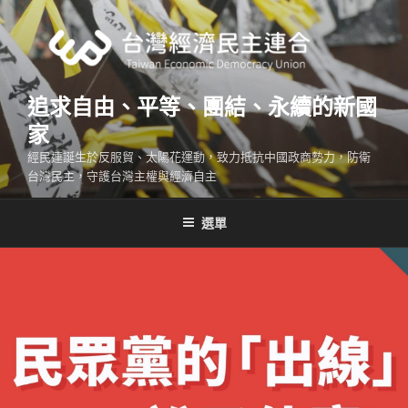
跳
至
主
要
內
追求自由、平等、團結、永續的新國
容
家
經民連誕生於反服貿、太陽花運動，致力抵抗中國政商勢力，防衛
台灣民主，守護台灣主權與經濟自主
選單