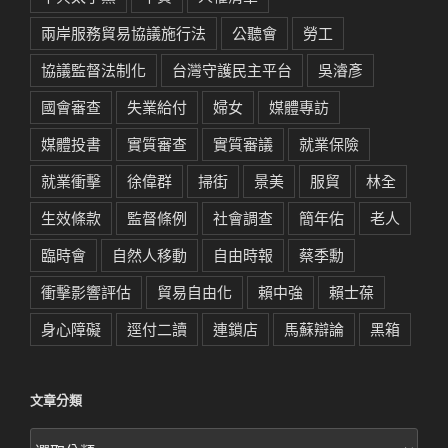
兩岸服務貿易協議施行法
公聽會
勞工
協議監督法制化
台灣守護民主平台
吳濬彥
國會審查
失業給付
婦女
媒體專訪
媒體投書
實質審查
實質審議
就業保險
就業衝擊
徐偉群
掃街
景美
服貿
林全
生效條款
監督條例
社會調查
簡年佑
老人
臨時會
自然人移動
自由時報
蔡季勳
衝擊影響評估
貿易自由化
賴中強
賴士葆
身心障礙
逕付二讀
連鎖店
馬蘇辯論
黑箱
文章分類
文