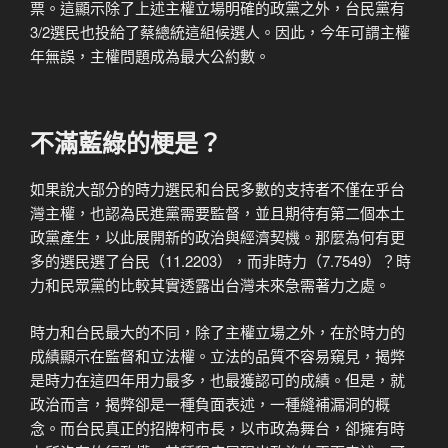
票。這顯示除了上述主權立場明確的政黨之外，台民黨有
3/2選民也投給了蔡總統這組候選人。因此，今年可謂主權
年無誤，主權問題成為最大公約數。
不滿藍綠的梗是？
如果說大部分的時力選民和台民多數的支持者不僅在乎台
灣主權，也認為民進黨需要監督，並且期待有第二個本土
政黨產生，以此展開新的政治與經濟契機。那麼為何有更
多的選民選了台民（11.2203），而非時力（7.7549）？時
力和民眾黨的比較其實透露出台灣未來急需著力之處。
時力和台民最大的不同，除了主權立場之外，在於時力的
成績顯示在監督和立法權。立法的品質不容易窺見，揭弊
是時力在這四年用力最多，也最獲認可的成績。但是，就
政治而言，揭弊卻是一種負面表述，一種縫補漏洞的概
念。而台民真正的招牌柯市長，以市政為舞台，卻擁有時