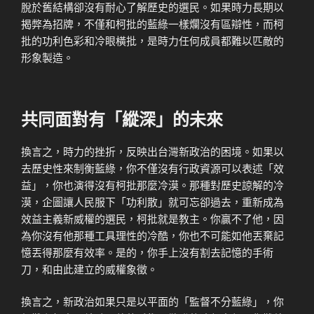
脫於舊結構卻沒有耐心了解歷史的選民。如果時力長期以
揭弊為招牌，不僅和柯批的藍綠一樣爛沒有區辯性，而柯
批的功利色彩和冷眼橫批，是時力任何成員都難以匹敵的
形象製造。
共同面對有「縱深」的未來
換言之，時力的挫折，反映出台灣新政治的困境。如果以
去歷史性來制衡藍綠，你不僅沒有行政資源可以表述「效
益」，你也演得沒有柯批那麼冷漠。那種對歷史諒解的冷
漠，企圖讓人民服下「功利散」就可忘卻過去，重新成為
效益主義新威權的選民，柯批就是教主。你贏不了他，因
為你沒有他那種工具理性的冷酷，你也不可能如他丟棄記
憶丟得那麼有效率。是的，你手上沒有割去記憶的手術
刀，和由此建立的威權象徵。
換言之，新政治如果只是以平面的「監督不分藍綠」，你