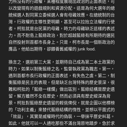
力所沒有的行政權，某種程度展現出政治的正面表述，可
以改變現有的遊戲規則和資源分配。這是為何大選年的總
統候選人對同黨立委候選人會有母雞效應。在總統制的台
灣，行政權的主導性更明顯，甚至可以拉抬立法權的行使
者。柯批就是台民黨的母雞，時力的母雞缺乏這樣的表述
力。而不耐島上藍綠政治，對於超越藍綠有所期待的選民
自然投射到首都市長身上。只是，柯市長是一個新政治的
膺品，他給出期待，卻餵養舊威權的 junk food.
換言之，選前第三大黨，並期待自己成為第二本土政黨的
時力，如果以制衡藍綠之名，監督執政黨為職志。第一，
遇到首都市長行政權的正面表述，有失色之虞。第二，制
衡藍綠是民主的表現，但是缺乏台灣特殊的歷史景深，很
難和柯批的「藍綠一樣爛」做出區別。藍綠結構是歷史遺
留，解方雖然不全在歷史，然而必須具有歷史縱深為背
景。柯批對藍綠歷史遺留的輕佻俾倪，就是企圖以他標榜
的「功利主義」來替代藍綠結構的惰性，並想以平面式的
「效益」，其實是威權時代的偽裝，一舉抹平歷史糾葛。
如此，他就可以一人通吃那些不滿台灣原地踏步，急於求