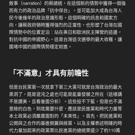
敘事（narration）的蔡總統，在這個新的情勢中獲得一個強
而有力的政治品牌「抗中保台」，並可能加大成為台灣人
民今後幾年的政治意識形態。這個明確的訊息和國家方
向，讓蔡政府頓時獲得強烈的正當性，也形塑了台灣在國
際情勢中的位置定泊：站在美日和歐洲民主陣營的這邊，
對抗中國的帝國野心。這是台灣這次選舉的最大收穫，讓
圍堵中國的國際情勢穩定前進。
「不滿意」才具有前瞻性
但是台民黨第一次就拿下第三大黨可就是台灣政治的最大
黑洞了，既是混沌之處也可能是能量發展之所在（這樣講
不是讚美，且看後面分析）。這些投不下藍，但是也不滿
意綠的白色，到底需要什麼，應該是民進黨和時代力量等
本土政黨必須嚴肅面對的「未來性」。首先，把民進黨和
公開與之合作的基進側翼與綠黨，以及主權表述明確的時
代力量加起來的政黨票比民進黨的總統票還少了約110萬