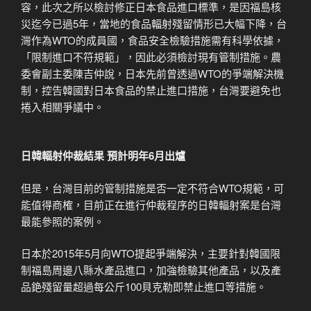
容，此次之所以檢討修正日本食品進口標準，是因福島核
災迄今已過5年，當地的食品輻射殘留情形已大幅下降，台
灣作為WTO的成員國，食品安全檢驗措施需有科學依據，
「限制進口不符規範」，因此必須檢討現有管制措施。農
委會副主委陳吉仲說，日本先前曾透過WTO的爭端解決機
制，控告韓國對日本食品的禁止進口措施，台灣要避免也
捲入相關爭議中。
日韓輻射仲裁結果 預計明年6月出爐
但是，台灣目前的管制措施是否一定不符合WTO規範，可
能值得商榷，目前正在進行仲裁程序的日韓輻射案是台灣
最能參照的案例。
日本於2015年5月向WTO提起爭端解決，主要針對韓國限
制福島周邊八縣水產品進口，加強檢驗其他產品，以及產
品銫殘留量超過每公斤100貝克勒即禁止進口等措施。