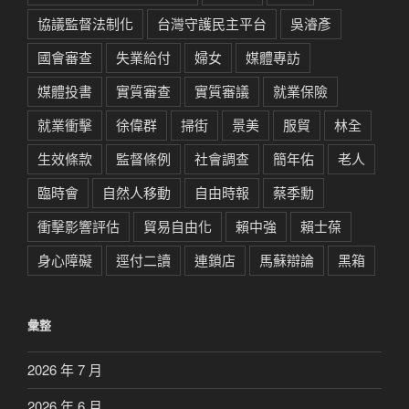
協議監督法制化
台灣守護民主平台
吳濬彥
國會審查
失業給付
婦女
媒體專訪
媒體投書
實質審查
實質審議
就業保險
就業衝擊
徐偉群
掃街
景美
服貿
林全
生效條款
監督條例
社會調查
簡年佑
老人
臨時會
自然人移動
自由時報
蔡季勳
衝擊影響評估
貿易自由化
賴中強
賴士葆
身心障礙
逕付二讀
連鎖店
馬蘇辯論
黑箱
彙整
2026 年 7 月
2026 年 6 月