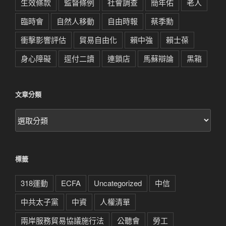
生效條款
監督條例
社會調查
簡年佑
老人
臨時會
自然人移動
自由時報
蔡季勳
衝擊影響評估
貿易自由化
賴中強
賴士葆
身心障礙
逕付二讀
連鎖店
馬蘇辯論
黑箱
文章分類
文
章
分
類
標籤
318運動
ECFA
Uncategorized
中信
中共太子黨
中資
人權清單
兩岸服務貿易協議施行法
公聽會
勞工