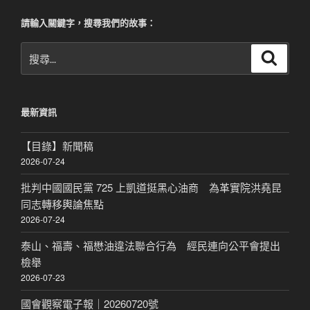
章
請輸入關鍵字，搜尋我們的故事：
搜
搜
尋
尋
關
鍵
最新資訊
字:
【目錄】新聞稿
2026-07-24
批判中國國民黨 725 上凱道挺黑心油商 為革實院洪堯昆
同志轉移輿論焦點
2026-07-24
泰山、福壽、福懋油違法聯合行為 經民連向公平會提出
檢舉
2026-07-23
國會觀察電子報｜20260720號