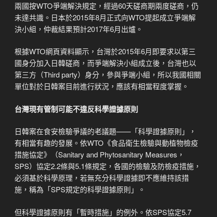
兩國按WTO爭端解決規定，經過60天磋商期兩度磋商，仍
未達共識。日本於2015年8月正式向WTO提起成立爭端解
決小組，仲裁結果預計2017年6月出爐。
根據WTO網頁資料顯示，台灣於2015年6月即要求以第三
國身分加入日韓磋商，而爭端解決小組成立後，台灣也以
第三方（Third party）身分，參與爭端小組，所以我國相關
單位對於日韓案目前進行狀況，應該有相當程度掌握。
台灣現有管制可能不違反科學證據原則
日韓案在食安檢驗爭議的老議題——「科學證據原則」，
有相當有趣的發展。依WTO《食品衛生檢驗與動植物檢疫
措施協定》（Sanitary and Phytosanitary Measures，
SPS）協定2.2條與5.1條規定，各國的檢驗及防檢疫措施，
必須基於科學原理，若無充分科學證據即不應維持該措
施，稱為「SPS規定的科學證據原則」。
但科學證據原則有「暫時措施」的例外。依SPS協定5.7