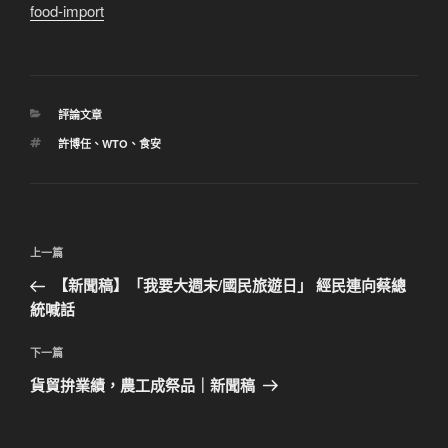
food-import
分
評論文章
類
標
許博任
、
WTO
、
食安
籤
文
上
上一篇
章
一
【新聞稿】「我要大週末/國民旅遊日」 經民連向蔡總
導
篇
統喊話
覽
文
章
下
下一篇
一
貨貿拚業績，農工成祭品｜新聞稿
篇
文