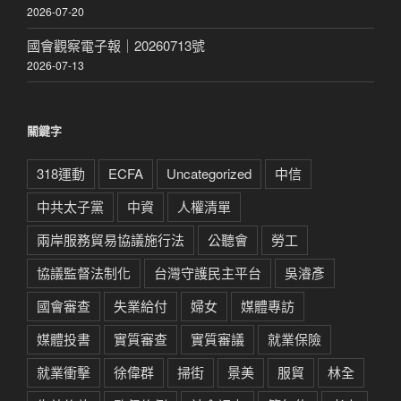
2026-07-20
國會觀察電子報｜20260713號
2026-07-13
關鍵字
318運動
ECFA
Uncategorized
中信
中共太子黨
中資
人權清單
兩岸服務貿易協議施行法
公聽會
勞工
協議監督法制化
台灣守護民主平台
吳濬彥
國會審查
失業給付
婦女
媒體專訪
媒體投書
實質審查
實質審議
就業保險
就業衝擊
徐偉群
掃街
景美
服貿
林全