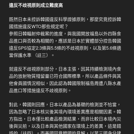
違反不歧視原則成立難度高
既然日本未控訴韓國違反科學證據原則，那麼究竟控訴韓
國措施違反WTO那些規定呢？
參照日韓輻射仲裁案的進度，與我國開放福島以外四縣食
品進口與否較為相關的，應該是日本於實體部分控告韓國
違反SPS協定2.3條與5.5條的不歧視原則，以及第5.6條適
當保護水準 （註三）。
就違反不歧視原則部分，日本主張，因其持續檢測境內食
品的放射物質殘留量已符合國際標準，所以產品條件與其
他會員國情況相似，因此認為韓國限制福島周遭八縣水產
品進口等措施違反不歧視原則。
對此，韓國則回應，日本以產品為基礎的檢測並不恰當，
因為忽略了日本核災後其境內環境差異應是相關因素。韓
方指出，日本僅比較產品檢測結果，而非比較日本境內災
後與災前，以及日本與其他國家在環境上的差異，這是錯
誤的（註四）。而美國同意韓國的見解，以第三國身分建