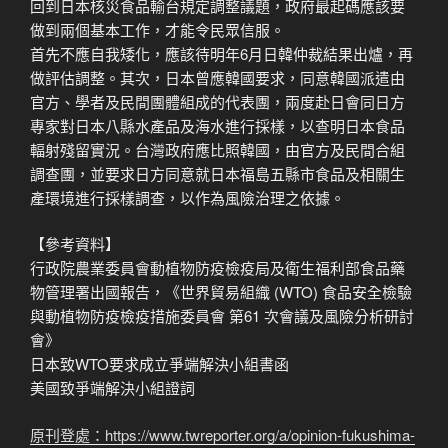
回到日本核災食品輸台規定調整議題，政府最起碼應該要
做到兩個基本工作，才能令民眾信服。
首先不應自我矮化，應該待明年6月日韓仲裁結果出爐，再
做評估調整。其次，日本曾應韓國要求，同意韓國派遣由
官方、學者及民間團體組成的代表團，兩度赴日會同日方
專家對日本八縣水產品及海水進行採樣，以查明日本食品
輻射殘留實況。台灣政府應比照韓國，由官方及民間合組
調查團，並要求日方同意就日本福島五縣市食品及相關生
產環境進行採樣調查，以作為風險治理之依據。
【參考資料】
行政院農業委員會動植物防疫檢疫局及衛生福利部食品藥
物管理署出國報告，《世界貿易組織 (WTO) 食品安全檢驗
與動植物防疫檢疫措施委員會 第61 次會議及風險分析研討
會》
日本致WTO要求成立爭端解決小組書函
美國致爭端解決小組證詞
原刊登處：https://www.twreporter.org/a/opinion-fukushima-