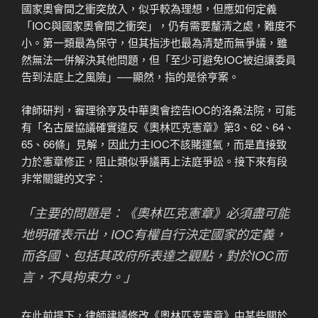
國家奧會間之衝突放入，似乎較為理想，但應如何定義
「IOC與國家奧會間之衝突」，仍有需要釐清之處，難度不
小。第一類最為保守，但其指涉也最為清楚而無爭議，雖
然無法一併解決其他問題，但「至少可避免IOC被迫讓委員
告到法庭上之風險」──顯然，指的是徐亨案。
律師研判，審理徐亨及中華奧會控告IOC的洛桑法院，可能
有「名古屋協議確實違反《奧林匹克憲章》第3、62、64、
65、66條」見解，因此力主IOC不該賭運氣，而是直接致
力於憲章修正，阻止類似爭議再上法庭爭訟。接下來有段
非常關鍵的文字：
「主要的問題是：《奧林匹克憲章》必須盡可能
地明確表示出，IOC有權自行決定國家的定義，
而各國、包括其政府所表達之觀點，對於IOC而
言，不具拘束力。」
在此前提下，律師建議修改《奧林匹克憲章》中某些關於