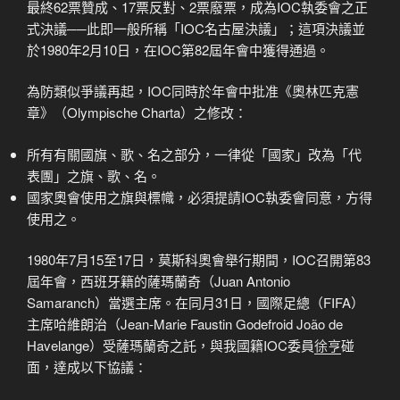
最終62票贊成、17票反對、2票廢票，成為IOC執委會之正
式決議──此即一般所稱「IOC名古屋決議」；這項決議並
於1980年2月10日，在IOC第82屆年會中獲得通過。
為防類似爭議再起，IOC同時於年會中批准《奧林匹克憲
章》（Olympische Charta）之修改：
所有有關國旗、歌、名之部分，一律從「國家」改為「代
表團」之旗、歌、名。
國家奧會使用之旗與標幟，必須提請IOC執委會同意，方得
使用之。
1980年7月15至17日，莫斯科奧會舉行期間，IOC召開第83
屆年會，西班牙籍的薩瑪蘭奇（Juan Antonio
Samaranch）當選主席。在同月31日，國際足總（FIFA）
主席哈維朗治（Jean-Marie Faustin Godefroid João de
Havelange）受薩瑪蘭奇之託，與我國籍IOC委員
徐亨
碰
面，達成以下協議：