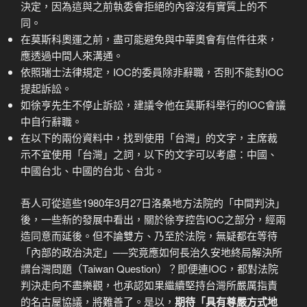
決定，因為這與之前執委會拒絕的內容沒有實質上的不
同。
在莫斯科奧運之前，盡可能避免與中華奧會有信件往來，
應透過中間人來溝通。
依照瑞士法律規定，IOC的委員除非辭職，否則不能對IOC
提起訴訟。
如徐亨先生不停止訴訟，建議令他在莫斯科舉行的IOC會議
中自行辭職。
在以下的兩份資料中，找到使用「台灣」的文字，主席裁
示不宜使用「台灣」之詞，以下的文字可以考慮：中國、
中國台北、中國的台北、台北。
吾人可從這些1980年3月27日洛桑地方法院的「中間判決」
後，一些新的發展中看出，關於徐亨控告IOC之部分，經兩
造同意而延後。但不論雙方、乃至於法院，無疑都在等待
「內部的政治決定」──究竟應如何長治久安地終局解決所
謂台灣問題（Taiwan Question）？即便連IOC，都對法院
判決走向不盡樂觀，也承認如果繼續堅持台灣所嚴厲指責
的名古屋協議，將難善了。是以，
期待「具有尊嚴方式地