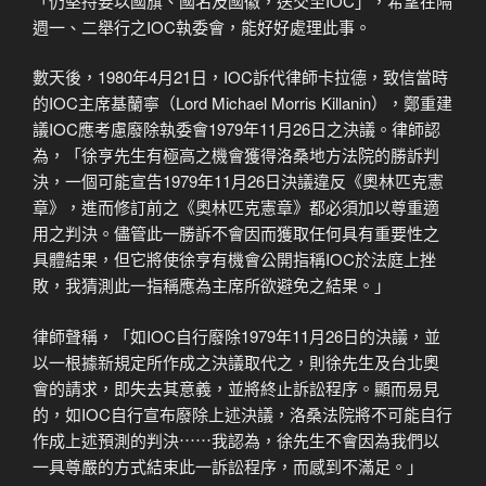
「仍堅持要以國旗、國名及國徽，送交至IOC」，希望在隔
週一、二舉行之IOC執委會，能好好處理此事。
數天後，1980年4月21日，IOC訴代律師卡拉德，致信當時
的IOC主席基蘭寧（Lord Michael Morris Killanin），鄭重建
議IOC應考慮廢除執委會1979年11月26日之決議。律師認
為，「徐亨先生有極高之機會獲得洛桑地方法院的勝訴判
決，一個可能宣告1979年11月26日決議違反《奧林匹克憲
章》，進而修訂前之《奧林匹克憲章》都必須加以尊重適
用之判決。儘管此一勝訴不會因而獲取任何具有重要性之
具體結果，但它將使徐亨有機會公開指稱IOC於法庭上挫
敗，我猜測此一指稱應為主席所欲避免之結果。」
律師聲稱，「如IOC自行廢除1979年11月26日的決議，並
以一根據新規定所作成之決議取代之，則徐先生及台北奧
會的請求，即失去其意義，並將終止訴訟程序。顯而易見
的，如IOC自行宣布廢除上述決議，洛桑法院將不可能自行
作成上述預測的判決⋯⋯我認為，徐先生不會因為我們以
一具尊嚴的方式結束此一訴訟程序，而感到不滿足。」