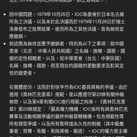
因中國問題、1979年10月25日，IOC執委會於日本名古屋
所為之決議，以及本於此決議而於1979年11月26日於瑞士
洛桑發布之投票結果，進而所為之其他決議，皆為無效並
應撤銷。
前述應為無效並應予撤銷者，特別為以下之事項：就中國
奧會（北京 ：中華人民共和國）之名稱、旗幟、國歌、國
徽的定性相關者，以及，就中華奧會（台北：中華民國）
名稱、旗幟、國歌、用至現在的國徽的更動要求及對其定
性的變更者。
在實體部分，法院針對徐亨作為IOC委員資格的爭議，由於
適用《奧林匹克憲章》規範，是以應遵守第23條有關仲裁
條款，以及第4章有關IOC施行規範之拘束。《奧林匹克憲
章》第23條規定：「最高權力機構：IOC係所有與奧林匹克
賽事及活動相關爭議的最終仲裁管轄機構。包含規範性等
所有類型爭議，以及所有暫時或永久性的制裁（其中最嚴
重者：禁賽、免職、免除資格、驅逐）。IOC的權力是主權