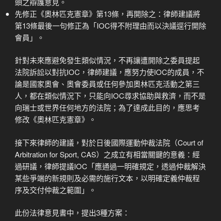
頭之辯護意見。
先修正《奧林匹克憲章》第13條，再開除之：律師建議將
第13條最後一句修正為「IOC得不附理由而以決議逕行開除
會員」。
針對未來應避免發生類似情況，不再讓遭開除之委員提起
法院訴訟以對抗IOC，律師建議，應努力使IOC的成員，不
論是國家奧會、奧會委員或任何參加奧林匹克活動之第三
人，都在類似情況下，只能向IOC尋求協助與救濟，而不是
向瑞士或世界任何地方的法院；為了達成此目的，應思考
修改《奧林匹克憲章》。
接下來律師的建議，對於日後國際運動仲裁法院（Court of
Arbitration for Sport, CAS）之成立有相當關鍵的意義：經
過研議，律師提議IOC「應通過一明確規定，透過仲裁解決
某些爭端的新規則及必需的施行文本，以明確定義仲裁程
序及交付仲裁之範圍」。
此份法律意見書中，提出3種方案：