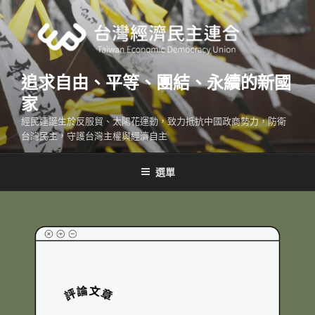
跳
至
主
要
內
追求自由、平等、團結、永續的新國
容
家
經民連誕生於反服貿、太陽花運動，致力抵抗中國政商勢力，防衛
台灣民主，守護台灣主權與經濟自主
選單