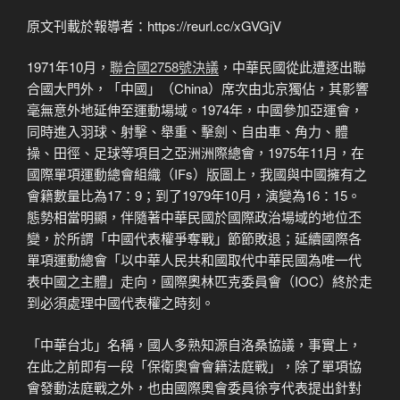
原文刊載於報導者：https://reurl.cc/xGVGjV
1971年10月，
聯合國2758號決議
，中華民國從此遭逐出聯
合國大門外，「中國」（China）席次由北京獨佔，其影響
毫無意外地延伸至運動場域。1974年，中國參加亞運會，
同時進入羽球、射擊、舉重、擊劍、自由車、角力、體
操、田徑、足球等項目之亞洲洲際總會，1975年11月，在
國際單項運動總會組織（IFs）版圖上，我國與中國擁有之
會籍數量比為17：9；到了1979年10月，演變為16：15。
態勢相當明顯，伴隨著中華民國於國際政治場域的地位丕
變，於所謂「中國代表權爭奪戰」節節敗退；延續國際各
單項運動總會「以中華人民共和國取代中華民國為唯一代
表中國之主體」走向，國際奧林匹克委員會（IOC）終於走
到必須處理中國代表權之時刻。
「中華台北」名稱，國人多熟知源自洛桑協議，事實上，
在此之前即有一段「保衛奧會會籍法庭戰」，除了單項協
會發動法庭戰之外，也由國際奧會委員徐亨代表提出針對