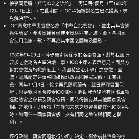
徐亨同意將「控告IOC之訴訟」，再延期4個月（至1980年
12月1日止），在此期間，IOC承諾檢討名古屋決議案，尋
覓解決辦法。
IOC同意中華奧會更名為「中華台北奧會」，並由其年會通
過決議案，今後奧運會僅使用奧林匹克之旗、歌，各國奧
會使用之旗、歌，不再為其本國之國旗及國歌。
1980年9月29日，薩瑪蘭奇與徐亨於洛桑會面，對於我國所
要求之撤銷名古屋決議一事，IOC主席未表示意見。而雙方
對於會徽及旗幟態度上， 我國希望沿用現有之會徽、國
旗，薩瑪蘭奇建議將國旗標誌改為國民黨黨徽，未有共
識。同年12月3日，徐亨再見薩瑪蘭奇，翌日得到書面保
證：只要我國奧會接受IOC條件，將助我恢復所有國際單項
運動總會之會籍及奧會會籍，同時得擁有與其他國家奧會
相同之地位，即所謂「在參加未來之奧運會或其他IOC活動
時，如同任一國家奧會般，擁有相同之地位與相同之權
利」。
經行政院「奧會問題執行小組」決定，銜命前往洛桑的徐