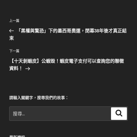
文
上
上一篇
章
一
「黑權與驚恐」下的墨西哥奧運，閉幕38年後才真正結
導
篇
束
覽
文
章
下
下一篇
一
【十天剝蝦皮】公蝦毀！蝦皮電子支付可以查詢您的聯徵
篇
資料！
文
章
請輸入關鍵字，搜尋我們的故事：
搜
搜
尋
尋
關
鍵