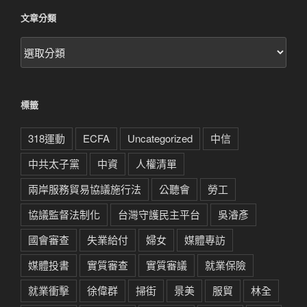
文章分類
文
章
分
類
標籤
318運動
ECFA
Uncategorized
中信
中共太子黨
中資
人權清單
兩岸服務貿易協議施行法
公聽會
勞工
協議監督法制化
台灣守護民主平台
吳濬彥
國會審查
失業給付
婦女
媒體專訪
媒體投書
實質審查
實質審議
就業保險
就業衝擊
徐偉群
掃街
景美
服貿
林全