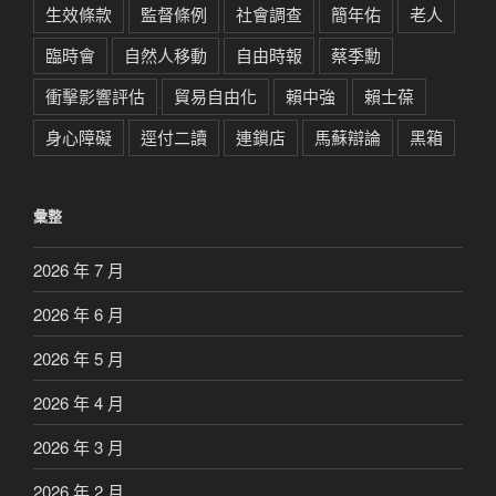
生效條款
監督條例
社會調查
簡年佑
老人
臨時會
自然人移動
自由時報
蔡季勳
衝擊影響評估
貿易自由化
賴中強
賴士葆
身心障礙
逕付二讀
連鎖店
馬蘇辯論
黑箱
彙整
2026 年 7 月
2026 年 6 月
2026 年 5 月
2026 年 4 月
2026 年 3 月
2026 年 2 月