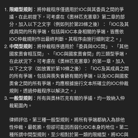
限縮型規則
：將仲裁程序僅適用於IOC與其委員之間的爭
議，在此前提下，可考慮在《奧林匹克憲章》第二章的部
分，加入以下之文字（例如列於第23條之後）：「IOC及其
成員間的所有爭端，包括與IOC本身相關的爭端，皆應依
IOC仲裁規則作出最終判斷。其程序由施行細則定之。」
中間型規則
：將仲裁程序適用於「委員與IOC間」、「其他
國家奧會相互間」、「IOC與國家奧會間」的三類型爭端，
在此狀況下，可考慮在《奧林匹克憲章》的第一章，加入
以下之文字（如放置於第10條之後）：「IOC及其成員之間
的所有爭端，包括與喪失會籍有關的爭端，以及IOC與國家
奧會之間的所有爭端，均應根據施行文本所確立的IOC仲裁
規則，透過仲裁程序以解決之。」
一般型規則
：所有與奧林匹克有關的爭議，均一致納入仲
裁範圍內。
律師評估，第三種一般型規則，將所有爭端都納入為排他
性仲裁，最乾脆，但卻可能因而弱化IOC本身的地位。第二
種所謂中間型規則，至少相對於第一類的限縮型，將IOC與