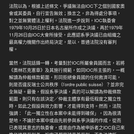
法院以為，根據上述條文，爭議無法由IOC下之個別國家奧
會或其委員，自行宣告無效；換言之，非為得處分事項，
對之並無實體法上權利。法院進一步說到，IOC執委會
1979年10月25日於日本名古屋所作成之決議，再於1979年
11月26日由IOC大會所接受，此應認系爭決議已由組織之
最高權力機關作出終局決定，是以，普通法院沒有審判
權。
當然，法院話鋒一轉，考量對於IOC所屬會員國而言，若將
《奧林匹克憲章》及其施行規範，如同IOC所主張的，一概
解讀為仲裁條款範圍，形同拒絕會員國的任何救濟可能，
則是否違反瑞士公共秩序（l’ordre public suisse）？並非完
全無疑。最後，假設系爭決議，真的可以解讀為仲裁條款
範圍，則只有在該決定／仲裁主體享有最低程度之獨立性
時，如此之假設與效力影響，才能得到支持。然而，法院
強調：「此一獨立性在本案中未能得到確保」，因為很清
楚地，不論於本案中或由先前參與系爭決議的作成，從而
已表現其意志的執委會，或是由作為被申訴者之IOC自己來