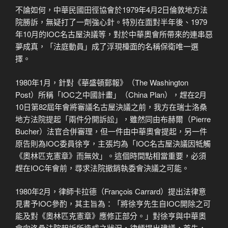
不論如何，中華民國田徑協會於1979年4月2日倫敦地方法
院勝訴，無疑打了一劑強心針。特別在面對半年後、1979
年10月的IOC名古屋決議等，對於中華奧會所帶來的連串惡
夢成真，「法庭動員」成了浮現檯面的名稱保衛唯一選
擇。
1980年1月，針對《華盛頓郵報》（The Washington
Post）所稱「IOC之中國計畫」（China Plan），趕在2月
10日第82屆年會將審議名古屋決議之前，我方在瑞士洛桑
地方法院提起「兩件分開訴訟」，雖然同由布赫爾（Pierre
Bucher）法官合併審理，但一件由中華奧會提起，另一件
原告則為IOC委員徐亨，主張均為「IOC名古屋決議因牴觸
《奧林匹克憲章》而無效」。這個時間點相當重要，必須
趕在IOC年會前，尋求法院撤銷執委會決議之可能。
1980年2月，律師卡拉德（François Carrard）提出法律意
見書予IOC參酌，其主旨為：「將徐亨先生自IOC開除之可
能及對《奧林匹克憲章》應修正部分。」對徐亨與中華奧
會向洛桑法院起訴所造成之狀況，律師提出建議，首先，