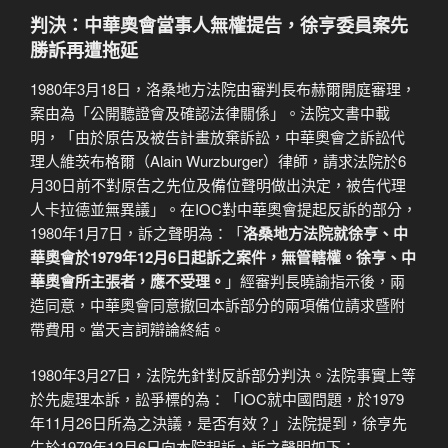
判決：中華奧會當事人無權提告，徐亨委員案先
勝訴再遭拖延
1980年3月18日，洛桑地方法院由審判長布赫爾開庭審理，
案由為「公開聽證會及確認法律關係」。法院文書中載
明，「由於原告及被告計畫放棄訴訟，中華奧會之訴訟代
理人維茨布格爾（Alain Wurzburger）律師，請求法院於6
月30日前不對原告之先位及備位聲明做出決定，被告代理
人卡拉德並無異議」。在IOC對中華奧會提起反訴的部分，
1980年1月7日，訴之聲明為：「
洛桑地方法院就徐亨、中
華奧會於1979年12月6日起訴之案件，無管轄權。徐亨、中
華奧會所主張者，應不受理。
」經審判長曉諭指示後，兩
造同意，中華奧會同意撤回本訴部分的兩項備位請求暨附
帶費用。當天言詞辯論終結。
1980年3月27日，法院先針對反訴部分判決。法院事實上等
於先處理本訴，訟爭標的為：「IOC就中國問題，於1979
年11月26日所為之決議，是否有效？」法院提到，徐亨先
生於1979年12月6日向本院起訴，訴之聲明如下：