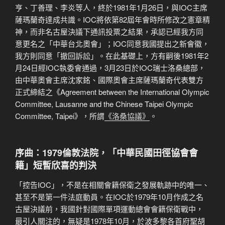
亨、丁善理、李炎等人，終於1981年1月26日，與IOC主席
薩瑪蘭奇達成共識。IOC將依第82屆年會時所修改之憲章精
神，而非名古屋決議下通訊投票之結果，承認已經我方同
意更名之「中華台北奧會」；IOC同意我國提出之新會徽，
我方則同意「撤回訴訟」。在此基礎上，方有嗣後1981年2
月24日經IOC執委會通過，3月23日於IOC瑞士洛桑總部，
由中華奧會主席沈家銘、國際奧會主席薩瑪蘭奇代表雙方
正式締結之《Agreement between the International Olympic
Committee, Lausanne and the Chinese Taipei Olympic
Committee, Taipei》，所謂
《洛桑協議》
。
序曲：1979倫敦法院，「中華民國田徑協會會
籍」短暫欣喜的判決
「控告IOC」，不是在相關會籍保衛之發展軌跡中的唯一、
甚至不是第一件法庭動員。在IOC於1979年10月作成之名
古屋決議前，我國針對國際單項運動總會會籍保衛戰中，
最引人關注的，無疑是1978年10月，於波多黎各首府聖胡