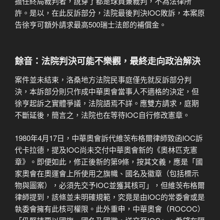
擔任終局裁判者，說穿了都是球員兼裁判，不為法律所
許。是以，在此反訴部分，法院最後判決IOC敗訴，本案原
告徐亨可額外請求最高500瑞士法郎的補償金。
餘音：法院判決可能不樂觀，最終走向政治解決
案件並未結束，洛桑地方法院民事庭僅先就反訴部分判
決，本訴部分則只作成中華奧會當事人不適格的決定，但
徐亨起訴之實體爭議，法院語焉不詳。應雙方請求，庭期
不斷延後，簡言之，法院也在等待IOC自行修改憲章。
1980年4月17日，中華奧會訴代維茨布格爾律師致函IOC訴
代卡拉德，提及IOC尚未交付中華奧會新的《奧林匹克憲
章》。即便如此，修正後新的第9條，按其文義，應是「國
家奧會在奧運會上所使用之旗幟、國名及徽章（包括標示
物與圖案），必須先交予IOC並獲其核可」，但維茨布格爾
律師提到，該條並未明確規範，究竟是由IOC的常委會或是
執委會擁有此核可權限。此外重申，中華奧會（ROCOC）