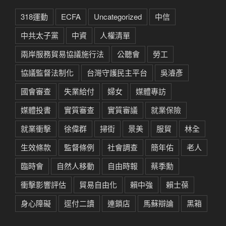
318運動
ECFA
Uncategorized
中信
中共太子黨
中資
人權清單
兩岸服務貿易協議施行法
公聽會
勞工
協議監督法制化
台灣守護民主平台
吳濬彥
國會審查
失業給付
婦女
媒體專訪
媒體投書
實質審查
實質審議
就業保險
就業衝擊
徐偉群
掃街
景美
服貿
林全
生效條款
監督條例
社會調查
簡年佑
老人
臨時會
自然人移動
自由時報
蔡季勳
衝擊影響評估
貿易自由化
賴中強
賴士葆
身心障礙
逕付二讀
連鎖店
馬蘇辯論
黑箱