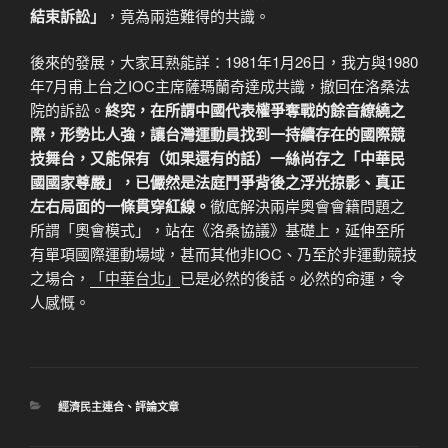
結束訴訟」
，竟為兩造難得的共識。
後來的發展，大家耳熟能詳：1981年1月26日，我方與1980
年7月甫上台之IOC主席薩瑪蘭奇達成共識，撤回在洛桑法
院的訴訟。
終究，在所謂中國代表權爭奪戰的餘音繚繞之
際，形勢比人強，讓台灣運動員找到一持續存在的國際競
技舞台，又能保有（如果還有的話）一絲尚存之「中華民
國國家尊嚴」，已儼然是法庭鬥爭背後之浮光掠影、真正
左右局面的一條貫穿紅線。
徹底解決兩岸奧會會籍問題之
所謂「奧會模式」，站在《洛桑協議》基礎上，延伸至所
有單項國際運動場域，甚而其他非IOC、乃至於非運動競技
之場合，
「中華台北」
已是必然的後話。必然的命運，令
人感慨。
分
經濟民主連合
、
評論文章
類