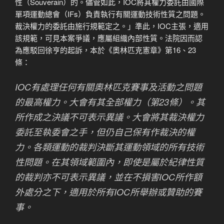
性（Souverain）的。儘管如此，IOC將其權力委託由國際
單項運動總會（IFs）負責執行有關運動技術性質之問題。
裁決權力的委託由施行規範定之。」準此，IOC主張，適用
該規範，可見本案爭議，應屬組織內部性質。法院因而認
為應駁回徐亨的起訴，本於《奧林匹克憲章》第16、23
條：
IOC有處理任何有關奧林匹克賽事及活動之問題
的最高權力。大會有其全部權力（第23條）。其
所作成之決議不可表示異議。大會將其裁決權力
委託至執委會之手，但仍自己保有作裁決的權
力。各類運動的裁判決斷其運動領域的所有技術
性問題。在其領域範圍內，即使是屬於紀律性質
的裁判亦不可表示異議，並在不損害IOC所作額
外處分之下，適用於所有IOC所舉辦或贊助的賽
事。