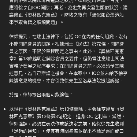
應將徐亨自IOC開除；再者，為避免再次發生類似狀況，建
議修正《奧林匹克憲章》，防堵之後有「類似如台灣這般
來爭取會籍之麻煩問題」。
律師提到，在瑞士法律下，包括IOC在內的任何組織，沒有
不能開除會員的問題。根據瑞士《民法》第72條，開除會
員之原因，不限於章程明定之事由。此外，《奧林匹克憲
章》第13條雖明定開除會員之要件，但仍需注意瑞士司法
實務所發展之程序要求：在開除會員之前，必須給予其陳
述意見、為自己辯護之機會。在本案中，IOC並未給予徐亨
陳述意見的機會，才會引致徐先生至洛桑法院提起訴訟。
於是，律師提出兩個可能途徑：
以現行《奧林匹克憲章》第13條開除：主張徐亨違反《奧
林匹克憲章》第12條第3句規定，違背IOC之利益，當然，
律師強調，必須在表決作成該決定之前，確保徐先生收到
「足夠的通知」，使其有時間準備並提出不論是書面或口