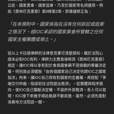
公民、國家奧會、國家協會，乃至於國家等名詞運用。例
如《奧林匹克憲章》第8條第2項，即建議修正為：
「在本規則中，國家係指在沒有任何訴訟或追索
之情況下，經IOC承認的國家奧會所管轄之任何
國家主權團體或領土。」
從以上卡拉德律師的法律意見書可清楚探知，鑑於法院心
證未必對IOC有利，律師力主應直接修改《奧林匹克憲章》
規定，讓IOC得以享有對於會員國會籍不受挑戰的專屬決定
權。特別是必須擺脫「由各個國家自己決定何謂IOC之國家
指涉」拘束，讓IOC自己保有對國家的定義權，再搭配「爭
端交付仲裁，阻卻前往法院提出救濟」，從實體與程序面
向，使IOC自己壟斷決定權，不容許外部救濟。吾人可以發
現，IOC接下來幾乎順此軌跡不斷前進，當然，必須先面對
洛桑地方法院這一關。