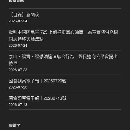
最新資訊
字:
【目錄】新聞稿
2026-07-24
批判中國國民黨 725 上凱道挺黑心油商 為革實院洪堯昆
同志轉移輿論焦點
2026-07-24
泰山、福壽、福懋油違法聯合行為 經民連向公平會提出
檢舉
2026-07-23
國會觀察電子報｜20260720號
2026-07-20
國會觀察電子報｜20260713號
2026-07-13
關鍵字