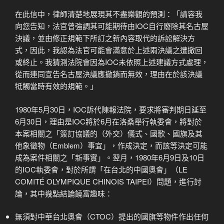
在此信中，律師清楚地展現其不盡樂觀的預測：「請容我
向您告知，法官曾強調其可能期待由IOC自行廢除其名古屋
決議，並由修正規範下所訂之新內容取代的訴訟解決方
式，因此，我認為法官可能會滿意於上述兩決議之遭撤回
或終止。我猜測法院會因為IOC未依照上述建議方式處理，
從而連同宣告名古屋決議應撤銷而無效，理由在於該決議
牴觸當時有效的規範。」
1980年5月30日，IOC訴代陳報法院，要求將審判期日延至
6月30日，理由是IOC將於6月在洛桑舉行執委會，將對於
本案相關之「簽訂協議的（外交）儀式、國歌、國旗及其
他象徵物（Emblem）事宜」，作成決定，而該等決定可能
成為案件相關之「新事實」。翌月，1980年6月9日及10日
的IOC執委會，對於所謂「在台北的中國奧會」（LE
COMITÉ OLYMPIQUE CHINOIS TAIPEI）問題，進行討
論，其中幾點結論饒富趣味：
無須對中華台北奧會（CTOC）提出的國旗等物件作出任何