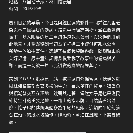
地點：八里挖子尾、林口懷德居
時間：2016/10/8
風和日麗的早晨，今日是與經民連的夥伴一同前往八里老
街與林口懷德居的參訪，路途中行經高架橋，坐在窗邊俯
瞰下，映入眼簾的是二重疏洪道親水公園，與夥伴們聊到
此地景，才驚然聽到當初為了打造二重疏洪道親水公園，
所發生的迫遷事件，翻轉了這個我兒時遊戲、騎腳踏車的
美好記憶，原來童年記憶背後乘載了故事中的傷痛與苦
難，而這一切被一片市民讚賞的綠地所埋葬了。
來到了八里，抵達第一站－挖子尾自然保留區，恬靜的紅
樹林保留區孕育著多樣的生命，有水筆仔的搖曳，彈塗魚
與招潮蟹交互在溼地上跳著與走著，當然挖子尾也是漁民
維持生計的重要之地，一路上的指示牌，自然能看出端
倪，挖子尾的傳統漁船多為平底的舢舨，這類的平底船適
合在沿海的淺水域操作，停船時，就泊在灘地，不需要碼
頭。