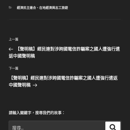
分
經濟民主連合
、
在地經濟與志工旅遊
類
文
上
上一篇
章
一
【聲明稿】經民連對涉跨國電信詐騙案之國人遭強行遣
導
篇
返中國聲明稿
覽
文
章
下
下一篇
一
【聲明稿】經民連對涉跨國電信詐騙案之國人遭強行遣返
篇
中國聲明稿
文
章
請輸入關鍵字，搜尋我們的故事：
搜
搜
尋