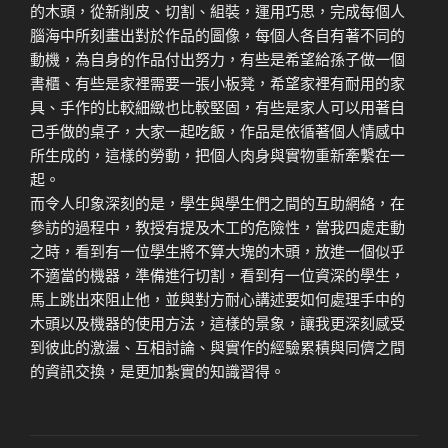
的木頭，從新削皮、切割、組裝，運用巧思，完成每個人
腦海中所刻畫出對於作品的圖像，每個人各自有著不同的
動機，為自身的作品付出努力，有些是希望給孫子做一個
書櫃、有些是家裡需要一張小板凳，希望家裡有耐用的家
具、手作的比較細緻也比較堅固，有些是家人可以用著自
己手做的桌子，大家一起吃飯，作品是依循著個人情感中
所生成的，這樣的勞動，把個人肉身與實物重新牽繫在一
起。
而令人印象深刻的是，學生與學生們之間的互助網絡，在
參訪的過程中，教授有提及木工的危險性，當我四處走動
之時，看到有一位學生將不算大塊的木頭，放進一個似乎
不適當的機器，準備進行切割，看到有一位資深的學生，
馬上跳出來阻止他，並與對方耐心講述要如何處理手中的
木頭以及機器的使用方法，這樣的景象，讓我更深刻感受
到彼此的激盪、互相討論、與實作的經驗累積與同儕之間
的資訊交換，是更加紮實的知識習得。