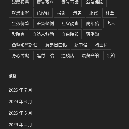
媒體投書
實質審查
實質審議
就業保險
就業衝擊
徐偉群
掃街
景美
服貿
林全
生效條款
監督條例
社會調查
簡年佑
老人
臨時會
自然人移動
自由時報
蔡季勳
衝擊影響評估
貿易自由化
賴中強
賴士葆
身心障礙
逕付二讀
連鎖店
馬蘇辯論
黑箱
彙整
2026 年 7 月
2026 年 6 月
2026 年 5 月
2026 年 4 月