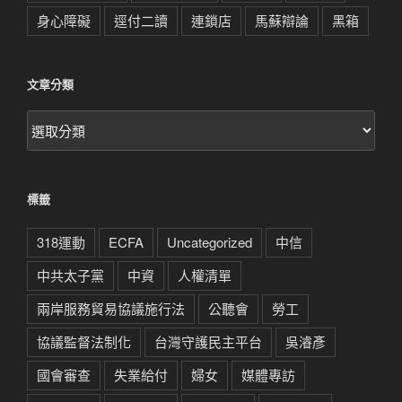
身心障礙
逕付二讀
連鎖店
馬蘇辯論
黑箱
文章分類
文
章
分
類
標籤
318運動
ECFA
Uncategorized
中信
中共太子黨
中資
人權清單
兩岸服務貿易協議施行法
公聽會
勞工
協議監督法制化
台灣守護民主平台
吳濬彥
國會審查
失業給付
婦女
媒體專訪