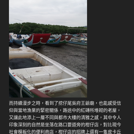
而持續漫步之時，看到了挖仔尾吳府王爺廟，也能感受信
仰與當地漁業的緊密關係，路途中的紅磚所堆砌的老屋，
又讓此地添上一層不同與都市大樓的清雅之感，其中令人
印象深刻的自然是坐落在路口要道旁的柑仔店，對比現今
社會模板化的便利商店，柑仔店的招牌上還有一隻皮卡丘