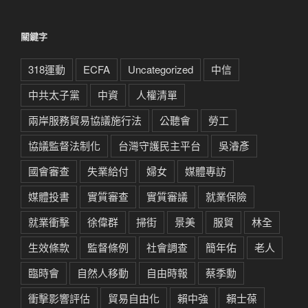
關鍵字
318運動
ECFA
Uncategorized
中信
中共太子黨
中資
人權清單
兩岸服務貿易協議施行法
公聽會
勞工
協議監督法制化
台灣守護民主平台
吳濬彥
國會審查
失業給付
婦女
媒體專訪
媒體投書
實質審查
實質審議
就業保險
就業衝擊
徐偉群
掃街
景美
服貿
林全
生效條款
監督條例
社會調查
簡年佑
老人
臨時會
自然人移動
自由時報
蔡季勳
衝擊影響評估
貿易自由化
賴中強
賴士葆