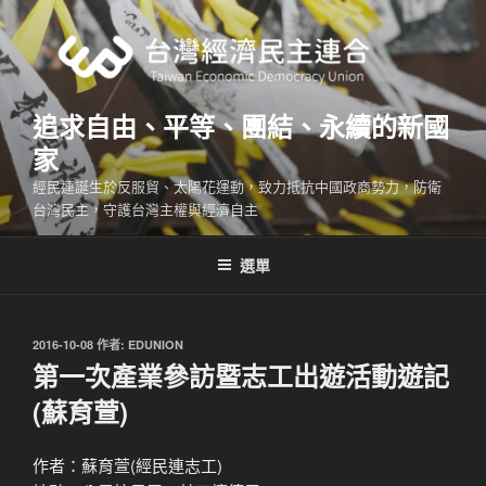
跳
至
主
要
內
追求自由、平等、團結、永續的新國
容
家
經民連誕生於反服貿、太陽花運動，致力抵抗中國政商勢力，防衛
台灣民主，守護台灣主權與經濟自主
選單
發
2016-10-08
作者:
EDUNION
佈
第一次產業參訪暨志工出遊活動遊記
於
(蘇育萱)
作者：蘇育萱(經民連志工)