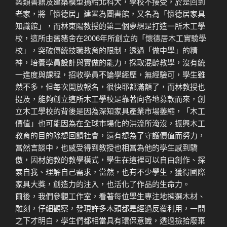
築類書籍及建築模型捐給北科大，學校不接受，於是回到
老家，將「懷德居」建置為圖書館，又名為「懷德居家具
知識館」，而林東陽教授的第二個夢想是打造一所木工學
校，這所由舊豬舍在2006年所創立的「懷德居木工實驗學
校」，突破傳統技職教育的限制，透過「做中學」的精
神，培養學員設計與實做的能力，採取混齡教學，沒有統
一進度與課程，招收學員不論學經歷，無經驗可，學生雖
然不多，但每次開放報名，很快耶都滿額了，而林教授也
提及，能夠創立這所木工學校是靠著向各地募款而來，創
立木工學校的背後是因為深知家具產業市場萎縮，「木工
價值」也可能因為在全球市場化的洪流所淹沒，振興木工
教育的目的除想回饋社會，還有想為了守護價值而努力，
當然言談中，也感受得到教授也相當為他的學生感到驕
傲，因材施教的教學模式，學生在這裡可以自由創作、探
索自我、理解自己需求，當然，也有不少學生，獲得國際
家具大獎，創造力的注入，也活化了作品的生命力。
爾後，我們參觀工作室，看著每位學生專注地揀選木材、
雕刻，仔細觀察，發現許多木頭都是經過反覆利用，一問
之下才明白，學生們都相當具有環保意識，透過撿拾廢棄