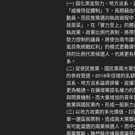
(一) 弱化黑金勢力、地方派系
「威權侍從體制」下，長期藉由
動員。而民進黨邁向執政過程中
就是菜」，在「實力至上」的勝
執政黨。政黨比例代表制，將帶
勢力控制的議員，將使台南市議
虱目魚統戰紅利」的模式更難運
持的比例代表候選人，也將更有
系。
(二) 促使民進黨、國民黨兩大
的參政管道。2018年倍增的名
派系、地方派系論資排輩、拔擢
更為暢通。在擴增黨提名權力的
與問責機制。而大量增加的青年
進黨與國民黨內，形成一股新力
(三) 以地方政黨的多元價值，
單一選區兩票制，造成兩大黨壟
有可能當選的兩黨候選人。而中
兩黨壟斷，雖然縣市議員選舉是