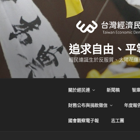
跳
至
主
要
內
容
追求自由、平
經民連誕生於反服貿、太陽花運
關於經民連
新聞稿
智
財務公布與捐款徵信
年度報
國會觀察電子報
志工團