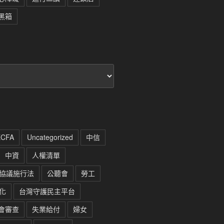
黑箱
ECFA
Uncategorized
中信
中資
人權清單
協議施行法
公聽會
勞工
化
台灣守護民主平台
會審查
失業給付
婦女