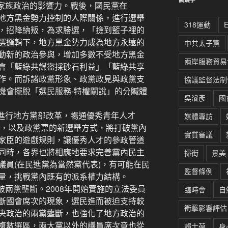
、家族政治的影響力。戰後，國民黨在
地方黑金勢力控制的人際關係，進行選舉
318運動
，招降納叛，為求勝選，「撿到籃子裡的
選邏輯下，地方黑金勢力成為地方永遠的
中共太子黨
動新的政治參與，增加多數不受地方黑金
兩岸服務貿易
會「藍綠共謀盜採砂石利益」「藍綠共享
作。而訴諸政黨形象、政黨政見與政黨支
協議監督法制
機會擺脫「選民服務-特權關說」的分贓體
吳濬彥
國
黨進行地方黨部改革，暢通優秀青年人才
媒體專訪
額，以及政黨票的新選舉方式，將打破黨內
實質審議
家臣的遊戲規則，讓優秀人才的參政管道
同時，各界也將相應地要求完善黨內民主
掃街
景美
議員(在民進黨為當然黨代表)，有可能在民
監督條例
量，挑戰黨內既有的派系權力結構。
打破兩黨壟斷。2008年開始實施的立法委員
臨時會
自
斷國會席次的現象，選民進而被迫支持較
衝擊影響評估
央政治的兩黨壟斷，也強化了地方政治的
複數選區，兩大黨以外的議員席次竟也從
賴士葆
身