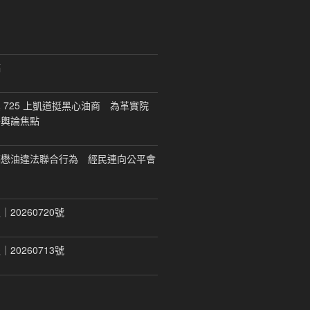
稿
 725 上凱道挺黑心油商 為革實院
移輿論焦點
福懋油違法聯合行為 經民連向公平會
20260720號
20260713號