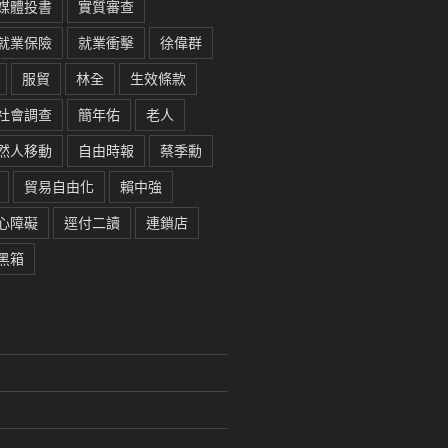
媒體投書
實質審查
就業保險
就業衝擊
徐偉群
服貿
林全
生效條款
社會調查
簡年佑
老人
然人移動
自由時報
蔡季勳
貿易自由化
賴中強
心障礙
逕付二讀
連鎖店
黑箱