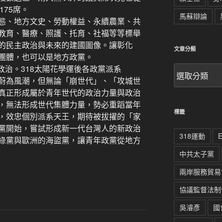
175席。
馬蘇辯論
態、地方文史、勞動權益、永續農業、共
教育、醫療、照護、托育、社福等等標舉
的民主政治與未來的建國圖像。讓彰化
文章分類
團體，也可以是地方政黨。
臣政治。318太陽花學運後各政黨派系
文
章
蔚為風潮，但無論「崩世代」、「攻城世
分
真正形成屬於青年世代的政治力量與政治
類
，無法形成世代集體力量，勢必重蹈當年
標籤
，效忠個別派系天王，期待被拔擢的「家
黨開始，嘗試形成新一代台灣人的新政治
318運動
綠黨與歐洲的海盜黨，讓青年政黨從地方
中共太子黨
兩岸服務貿易
協議監督法制
吳濬彥
國