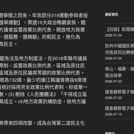
關
鍵
字:
方選舉隨之而來，年底部分318運動參與者投
最新資訊
選舉運動】，票選10大政治鴨霸家族，關
方議會設置政黨比例代表，開放地方政黨
【目錄】新聞
2026-07-24
、選服務、選樁腳」的假民主，進化為
真民主。
批判中國國民黨
洪堯昆同志轉
舉罷免法及地方制度法，在2018年縣市議員
2026-07-24
票制，設置政黨比例代表，區域及原住民
泰山、福壽、
區域及原住民議席等額的政黨比例代表。
提出檢舉
增為132席，最少的連江縣議會將由9席增
2026-07-23
前，再檢討採用完全政黨比例代表制，抑或單一
國會觀察電子報｜
。(3) 刪除《人民團體法》「不得成立區
2026-07-20
成立。(4)地方政黨的補助金，依地方議
國會觀察電子報｜
2026-07-13
將帶來四項改變，成為台灣第二波民主化
關鍵字