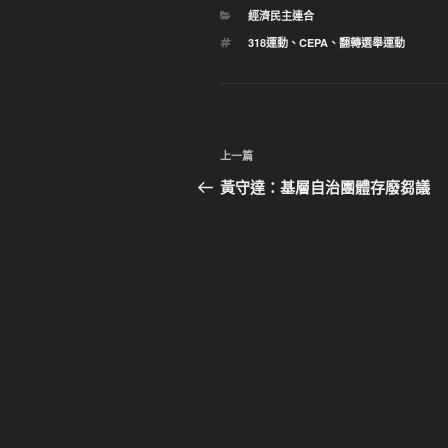
分
經濟民主連合
類
標
318運動
、
CEPA
、
翻轉選舉運動
籤
文
上
上一篇
章
一
黃守達：基層自治團體存廢芻議
篇
導
文
覽
章