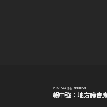
發
2016-10-06
作者:
EDUNION
佈
賴中強：地方議會
於