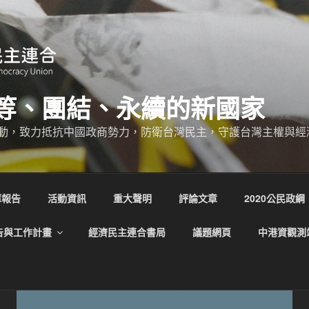
等、團結、永續的新國家
動，致力抵抗中國政商勢力，防衛台灣民主，守護台灣主權與經
庫報告
活動資訊
重大聲明
評論文章
2020公民政綱
告與工作計畫
經濟民主連合書局
議題網頁
中港資觀測