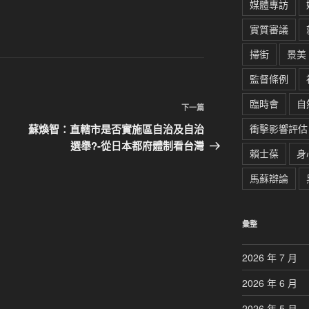
媒體專訪
實質審議
掃街
景美
監督條例
臨時會
自
下
下一篇
一
蘇煥智：直轄市是否實施區自治及自治
衝擊影響評估
篇
選舉?-從日本都府體制看台灣
賴士葆
身
文
章
馬蘇辯論
彙整
2026 年 7 月
2026 年 6 月
2026 年 5 月