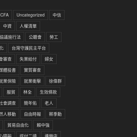
ECFA
Uncategorized
中信
中資
人權清單
協議施行法
公聽會
勞工
化
台灣守護民主平台
會審查
失業給付
婦女
媒體投書
實質審查
就業保險
就業衝擊
徐偉群
服貿
林全
生效條款
社會調查
簡年佑
老人
然人移動
自由時報
蔡季勳
貿易自由化
賴中強
心障礙
逕付二讀
連鎖店