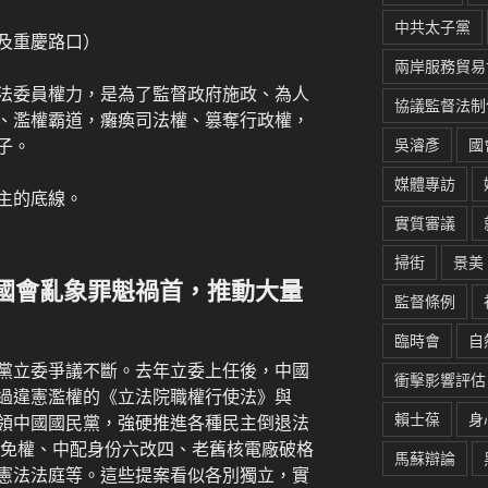
中共太子黨
及重慶路口）
兩岸服務貿易
法委員權力，是為了監督政府施政、為人
協議監督法制
、濫權霸道，癱瘓司法權、篡奪行政權，
吳濬彥
國
子。
媒體專訪
主的底線。
實質審議
掃街
景美
國會亂象罪魁禍首，推動大量
監督條例
臨時會
自
黨立委爭議不斷。去年立委上任後，中國
衝擊影響評估
過違憲濫權的《立法院職權行使法》與
賴士葆
身
領中國國民黨，強硬推進各種民主倒退法
罷免權、中配身份六改四、老舊核電廠破格
馬蘇辯論
憲法法庭等。這些提案看似各別獨立，實