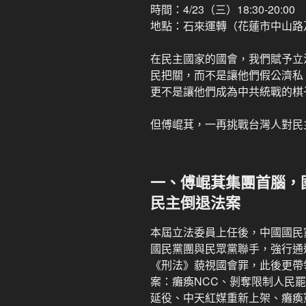
時間：4/23（三）18:30-20:00
地點：石來運轉（花蓮市中山路
在民主國家的國會，我們賦予立
民把關，而不是讓他們假公濟私
更不是讓他們成為中共統戰的棋
但傅崐萁，一再挑戰台灣人對民
一、傅崐萁集團首腦，
民主倒退法案
本屆立法委員上任後，中國國民
國民黨團與民眾黨聯手，強行通
《刑法》藐視國會罪，此後更帶
案：癱瘓NCC、剝奪限制人民
延役、中天紅媒重新上架、癱瘓