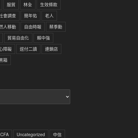
服貿
林全
生效條款
社會調查
簡年佑
老人
然人移動
自由時報
蔡季勳
貿易自由化
賴中強
心障礙
逕付二讀
連鎖店
黑箱
ECFA
Uncategorized
中信