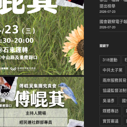
提出檢舉
2026-07-23
國會觀察電子報｜
2026-07-20
關鍵字
318運動
中共太子黨
兩岸服務貿易
協議監督法制
吳濬彥
國
媒體專訪
實質審議