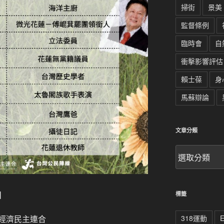
掃街
景美
監督條例
臨時會
自
衝擊影響評估
賴士葆
身
馬蘇辯論
文章分類
文
章
分
類
】
標籤
318運動
經濟民主連合