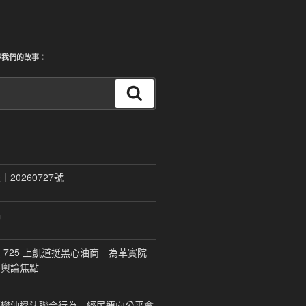
尋我們的故事：
搜
尋
20260727號
稿
 725 上凱道挺黑心油商 為革實院
移輿論焦點
福懋油違法聯合行為 經民連向公平會