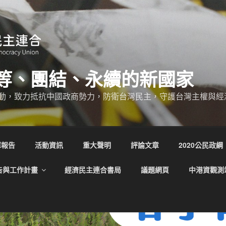
等、團結、永續的新國家
動，致力抵抗中國政商勢力，防衛台灣民主，守護台灣主權與經
庫報告
活動資訊
重大聲明
評論文章
2020公民政綱
告與工作計畫
經濟民主連合書局
議題網頁
中港資觀測