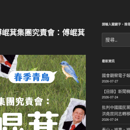
請輸入關鍵字，搜
傅崐萁集團究責會：傅崐萁
搜
尋
關
鍵
字:
最新資訊
國會觀察電子報｜
2026-07-27
【目錄】新聞
2026-07-24
批判中國國民黨
洪堯昆同志轉
2026-07-24
泰山、福壽、