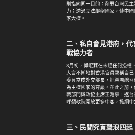
則指向同一目的：削弱台灣民主
力；透過立法綁架國家，使中國
家大權。
二、私自會見港府，代
戰協力者
3月初，傅崐萁在未經任何授權
大言不慚地對香港官員聲稱自己
委員當成外交部長，把黨團總召
為主權國家的尊嚴。在此之前，
戰部門與政協主席王滬寧，返台
呼籲政院開放更多中客，擔綱中
三、民間究責聲浪四起