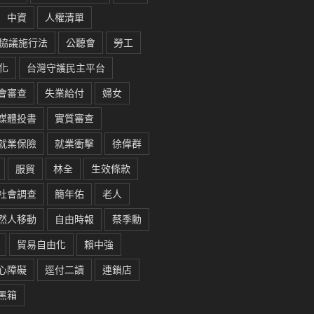
中資
人權清單
協議施行法
公聽會
勞工
化
台灣守護民主平台
會審查
失業給付
婦女
媒體投書
實質審查
就業保險
就業衝擊
徐偉群
服貿
林全
生效條款
社會調查
簡年佑
老人
然人移動
自由時報
蔡季勳
貿易自由化
賴中強
心障礙
逕付二讀
連鎖店
黑箱