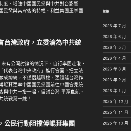
制度、增強中國國民黨與中共對台影響
國民黨與其背後的特權、利益集團重掌國
彙整
2026 年 7 月
2026 年 6 月
言台灣政府，立委淪為中共統
2026 年 5 月
2026 年 4 月
、未有公開討論的情況下，自行率團赴港，
2026 年 3 月
「代表台灣中央政府」進行會面。把立法
做成總統，不僅僭越職權，更踐踏台灣作
2026 年 2 月
傅崐萁更率中國國民黨團前往中國會見統
2026 年 1 月
後與中共一搭一唱，倡議台灣-平潭直航、
共統戰第一線！
2025 年 12 月
2025 年 11 月
，公民行動阻擋傅崐萁集團
2025 年 10 月