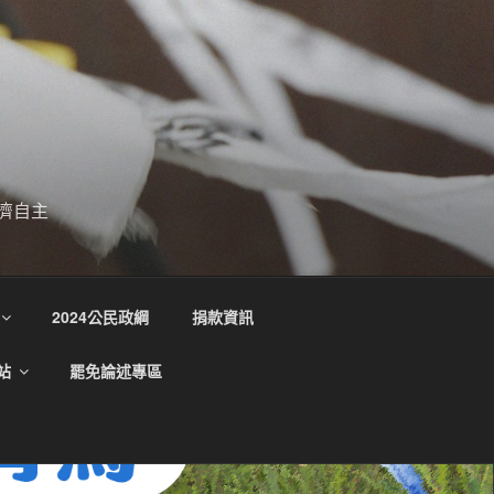
濟自主
2024公民政綱
捐款資訊
站
罷免論述專區