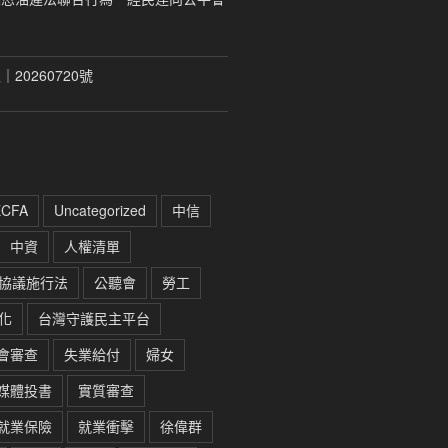
20260720號
ECFA
Uncategorized
中信
中資
人權清單
協議施行法
公聽會
勞工
化
台灣守護民主平台
會審查
失業給付
婦女
媒體投書
實質審查
就業保險
就業衝擊
徐偉群