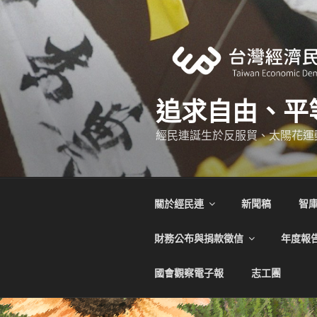
跳
至
主
要
內
容
追求自由、平
經民連誕生於反服貿、太陽花運
關於經民連
新聞稿
智
財務公布與捐款徵信
年度報
國會觀察電子報
志工團