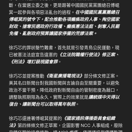
斷，在當選立委之後，更是跟著中國國民黨黨團總召傅崐
萁一起參與各項惡法亂台的過程。
在中國國民黨黨團總召
傅崐萁的號令下，配合推動各項癱瘓政府人事、掏空國家
財政、搶奪民選政府行政權、癱瘓憲法法庭、剝奪人民罷
免權、亂刪政府預算讓國家停擺的荒謬法案。
徐巧芯的罪狀罄竹難書，首先就是引發青鳥公民運動，現
已被憲法法庭宣告違憲的
《立法院職權行使法》修正案、
《刑法》增訂藐視國會罪
。
徐巧芯並提案推動
《衛星廣播電視法》
部分條文修正案。
美其名曰新聞台對我國新聞與言論自由至關重要，以避免
政治不當干預，降低政府對新聞自由的管制密度為藉口，
調整執照期限為永久。實際上的效果就是
讓統媒中天得以
復台、讓新聞台可以取得萬年執照
。
徐巧芯還連署傅崐萁提案的
《國家通訊傳播委員會組織
法》
第四條條文修正草案，企圖影響 NCC 人事組成，廢除