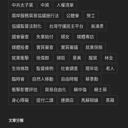
中共太子黨
中資
人權清單
兩岸服務貿易協議施行法
公聽會
勞工
協議監督法制化
台灣守護民主平台
吳濬彥
國會審查
失業給付
婦女
媒體專訪
媒體投書
實質審查
實質審議
就業保險
就業衝擊
徐偉群
掃街
景美
服貿
林全
生效條款
監督條例
社會調查
簡年佑
老人
臨時會
自然人移動
自由時報
蔡季勳
衝擊影響評估
貿易自由化
賴中強
賴士葆
身心障礙
逕付二讀
連鎖店
馬蘇辯論
黑箱
文章分類