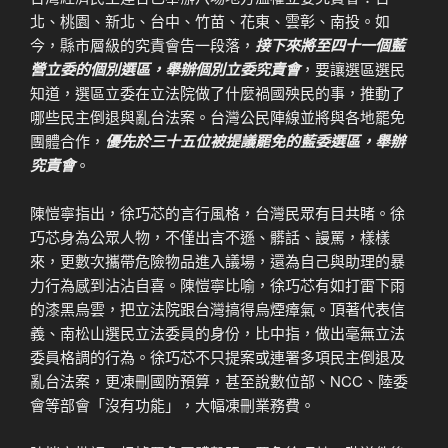
北、桃園、新北、台中、竹苗、花東、雲彰、南投。如
今，縣市層級的究責會告一段落，
接下來將至四十一個藍
營立委的個別選區，舉辦個別立委究責會
，要讓選區選民
知道，選區立委在立法院做了什麼禍國殃民的事，推動了
哪些民主倒退與亂台法案。台灣公民陣線並將與各地罷免
團體合作，
優先於三十五位被提議罷免的藍委選區，舉辦
究責會
。
陳愷寧指出，徐巧芯的言行風格，台灣民眾有目共睹。徐
巧芯身為公眾人物，不僅出言不遜、髒話、謾罵，樣樣
來，更數次攜帶危險物品進入議場，還為自己與助理的暴
力行為感到沾沾自喜。陳愷寧比喻，徐巧芯有如打雷下雨
的漆黑烏雲，把立法院跟台灣搞得烏煙瘴氣。頂著代表信
義、南松山選民立法委員的身份，比中指，做出毫無立法
委員格調的行為。徐巧芯不只提案或連署多項民主倒退及
亂台法案，更凍刪國防預算，甚至說數位部、NCC、陸委
會等部會「沒有功能」，大幅凍刪業務費。