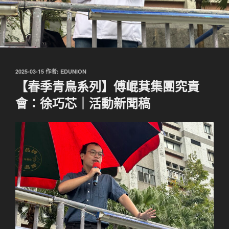
發
2025-03-15
作者:
EDUNION
佈
【春季青鳥系列】傅崐萁集團究責
於
會：徐巧芯｜活動新聞稿