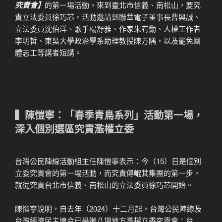
究責會】
的第一場活動，來到臺北市信義、南松山，要究
責立法委員徐巧芯。活動邀請到聯華電子董事長曹興誠、
立法委員沈伯洋、歌手楊舒雅、作家朱宥勳、人權工作者
李明哲、東吳大學政治學系助理教授陳方隅，以及罷免團
體志工等講者短講。
▍陳愷寧：「春季青鳥系列」活動第一場，
深入個別選區究責濫權立委
台灣公民陣線活動組主任陳愷寧表示：今（15）日是個別
立委究責會的第一場活動，而究責傅崐萁集團的第一步，
就從究責台北市信義、南松山的立法委員徐巧芯開始。
陳愷寧說明，自去年（2024）十二月起，台灣公民陣線及
台灣經濟民主連合已舉辦八場地方濫權立委究責會：台