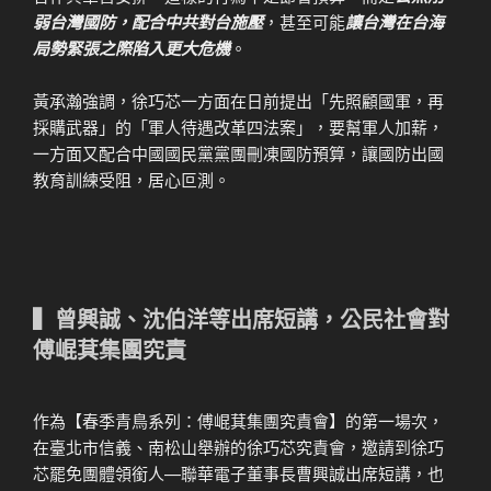
弱台灣國防，配合中共對台施壓
，甚至可能
讓台灣在台海
局勢緊張之際陷入更大危機
。
黃承瀚強調，徐巧芯一方面在日前提出「先照顧國軍，再
採購武器」的「軍人待遇改革四法案」，要幫軍人加薪，
一方面又配合中國國民黨黨團刪凍國防預算，讓國防出國
教育訓練受阻，居心叵測。
▍曾興誠、沈伯洋等出席短講，公民社會對
傅崐萁集團究責
作為【春季青鳥系列：傅崐萁集團究責會】的第一場次，
在臺北市信義、南松山舉辦的徐巧芯究責會，邀請到徐巧
芯罷免團體領銜人—聯華電子董事長曹興誠出席短講，也