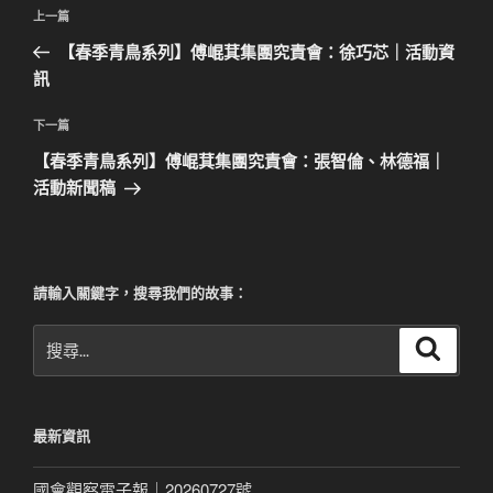
文
上
上一篇
章
一
【春季青鳥系列】傅崐萁集團究責會：徐巧芯｜活動資
導
篇
訊
覽
文
章
下
下一篇
一
【春季青鳥系列】傅崐萁集團究責會：張智倫、林德福｜
篇
活動新聞稿
文
章
請輸入關鍵字，搜尋我們的故事：
搜
搜
尋
尋
關
鍵
最新資訊
字:
國會觀察電子報｜20260727號