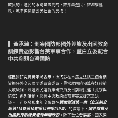
欺負的，選民的眼睛是雪亮的，誰背棄選民、誰濫權亂
政，就準備迎接公民社會的反撲！
▍黃承瀚：刪凍國防部國外差旅及出國教育
訓練費恐影響台美軍事合作，藍白立委配合
中共削弱台灣國防
經民連研究員黃承瀚表示，徐巧芯在本屆立法院三個會期
皆擔任外交及國防委員會委員，最常就國防預算在媒體前
大放厥詞。經過經民連智庫研究員及日前經民連【荒謬與
憤怒】系列活動，爬梳中央政府總預算審查提案及決
議。，可以發現本年度預算在
通案刪減第一案（立法院公
報第114卷第19期第14冊第219頁）
的決議下，
國外旅費及
出國教育訓練費遭到無理砍殺
。除了數位發展部、國家通