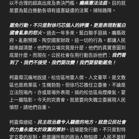
以不合理的超高出席及表決門檻，
癱瘓憲法法庭
。目的就
是要為藍白推動各項有違憲疑慮的法案，掃除路障。
罷免行動，不只是對徐巧芯個人的評價，更是表現對藍白
國會亂象的怒火
。過去一年多來，藍白聯手惡搞，癱瘓政
府、亂刪預算、掏空國家財政，這一切的行為，都讓人民
越來越清楚，他們的立場究竟是什麼，他們的真實意圖到
底是什麼。而現在，公民社會在用行動告訴他們：
我們看
到了、我們不接受、我們要改變！我們要發動罷免！
柯嘉偉沉痛地說道，松信區地靈人傑、人文薈萃，是文教
區也是商業區，生機勃勃，但徐巧芯擔任立委後，不論是
立法院場內，亦或是場外表現，搞的松信區烏煙瘴氣，蒙
上一層陰影，今天的究責會，就是要向失職立委展現人民
憤怒，請他們自重。
柯嘉偉總結，
民主政治最令人驕傲的地方，就是公民社會
的力量永遠大於政黨的算計
。這場罷免行動，不只是對特
定立委的反制，而是讓所有的政治人物知道：人民不是好