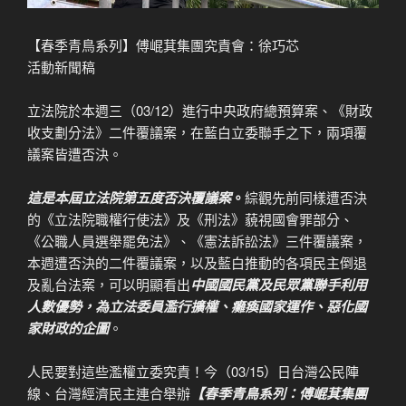
【春季青鳥系列】傅崐萁集團究責會：徐巧芯
活動新聞稿
立法院於本週三（03/12）進行中央政府總預算案、《財政
收支劃分法》二件覆議案，在藍白立委聯手之下，兩項覆
議案皆遭否決。
這是本屆立法院第五度否決覆議案
。
綜觀先前同樣遭否決
的《立法院職權行使法》及《刑法》藐視國會罪部分、
《公職人員選舉罷免法》、《憲法訴訟法》三件覆議案，
本週遭否決的二件覆議案，以及藍白推動的各項民主倒退
及亂台法案，可以明顯看出
中國國民黨及民眾黨聯手利用
人數優勢，為立法委員濫行擴權、癱瘓國家運作、惡化國
家財政的企圖
。
人民要對這些濫權立委究責！今（03/15）日台灣公民陣
線、台灣經濟民主連合舉辦
【春季青鳥系列：傅崐萁集團