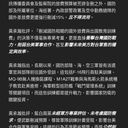
訊傳播委員會及監察院的旅費預算被荒謬全刪之外，國防
部及所屬單位、海巡署、內政部警政署及空中勤務總隊的
國外差旅費更遭強行刪減15%，
且不得流用
。
黃承瀚批評，「刪減國防相關的國外旅費與出國教育訓練
費」的決策不僅毫無專業考量，更是直接
衝擊台灣國防戰
力，削弱台美軍事合作
，甚至
影響未來美方對台軍售的穩
定與效率
。
黃承瀚指出，長期以來，國防部陸、海、空三軍皆有派遣
軍官與部隊前往國外受訓，這包括F-16飛行員駐美訓練、
MQ-9B無人機換裝課程、M1A2T戰車與海馬斯火箭系統種
子教官赴美進修、海軍輕型巡防艦「戰鬥管理系統」訓練
等關鍵項目，而這些訓練都是提升戰力、影響國家防衛的
關鍵投資。
黃承瀚批評，藍白兩黨
未經軍方專業評估、未考慮國防需
求
，便武斷刪減預算，導致軍隊訓練計畫受阻，影響台美
合作與軍售安排，這樣的行為不是節省預算，而是
公然削