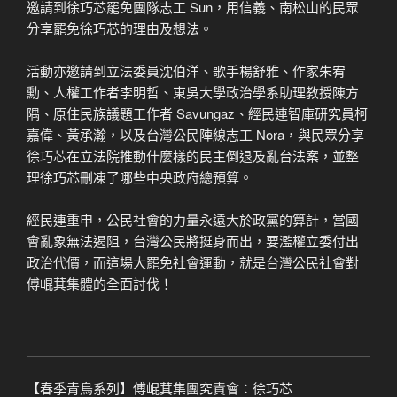
邀請到徐巧芯罷免團隊志工 Sun，用信義、南松山的民眾
分享罷免徐巧芯的理由及想法。
活動亦邀請到立法委員沈伯洋、歌手楊舒雅、作家朱宥
勳、人權工作者李明哲、東吳大學政治學系助理教授陳方
隅、原住民族議題工作者 Savungaz、經民連智庫研究員柯
嘉偉、黃承瀚，以及台灣公民陣線志工 Nora，與民眾分享
徐巧芯在立法院推動什麼樣的民主倒退及亂台法案，並整
理徐巧芯刪凍了哪些中央政府總預算。
經民連重申，公民社會的力量永遠大於政黨的算計，當國
會亂象無法遏阻，台灣公民將挺身而出，要濫權立委付出
政治代價，而這場大罷免社會運動，就是台灣公民社會對
傅崐萁集體的全面討伐！
【春季青鳥系列】傅崐萁集團究責會：徐巧芯