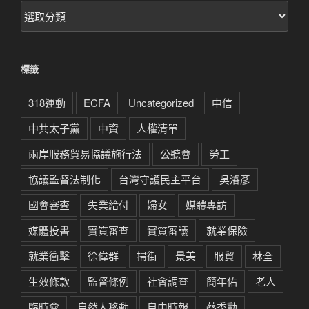
文
章
分
類
標籤
318運動
ECFA
Uncategorized
中信
中共太子黨
中資
人權清單
兩岸服務貿易協議施行法
公聽會
勞工
協議監督法制化
台灣守護民主平台
吳濬彥
國會審查
失業給付
婦女
媒體專訪
媒體投書
實質審查
實質審議
就業保險
就業衝擊
徐偉群
掃街
景美
服貿
林全
生效條款
監督條例
社會調查
簡年佑
老人
臨時會
自然人移動
自由時報
蔡季勳