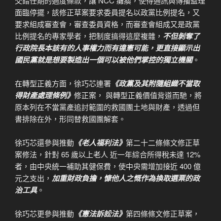
交錯任期的過度條款，讓 NCC 癱瘓，使得通訊與傳播監理
面臨停擺，該修正草案要求委員提名以政黨比例提名，又
要求組成審查會，審查委員資格，而審查會組成又是政黨
比例提名的專家學者，把制度搞得這麼複雜，
不但剝奪了
行政院長本該有的人事權力而有違憲可能，更直接顯示出
國民黨就是想要製造出一個可以被他們掌控的獨立機關
。
在轉型正義方面，徐巧芯連署
《政黨及其附隨組織不當取
得財產處理條例》
修正案， 與轉型正義價值背道而馳，將
原本列在不當黨產追討範圍的救國團土地與財產，透過但
書排除在外，形同替救國團解套。
徐巧芯還參與推動
《老人福利法》
第二十二條條文修正草
案修法，針對 65 歲以上老人 近一年綜合所得稅未達 12%
者，由中央統一補助其健保費，使中央需增加接近 400 億
元之支出，
加重財政負擔，慷他人之慨作為換取選票的政
治工具
。
徐巧芯更參與推動
《憲法訴訟法》
第四條條文修正草案，