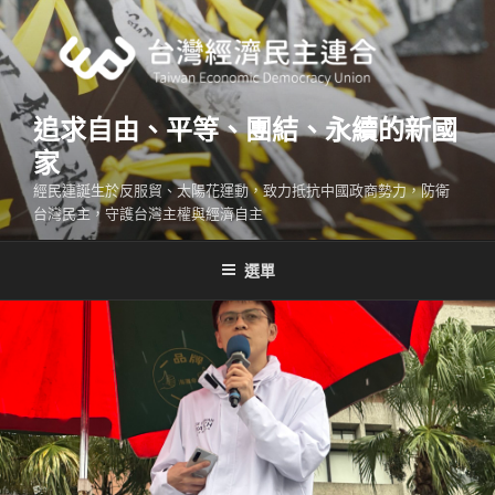
跳
至
主
要
內
追求自由、平等、團結、永續的新國
容
家
經民連誕生於反服貿、太陽花運動，致力抵抗中國政商勢力，防衛
台灣民主，守護台灣主權與經濟自主
選單