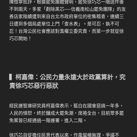
陳愷寧批評，根據罷免團體聲明，罷免徐巧芯一階送件後
不到兩天，多家「剷除黑芯──信義南松山罷免團隊」的友
善店家陸續遭到來自台北市政府單位的密集稽查，連續三
日遭到多個局處單位上門「查水表」。是可忍，孰不可
忍！台灣公民社會應該對濫權立委究責，而第一步就從徐
巧芯開始！
▍柯嘉偉：公民力量永遠大於政黨算計，究
責徐巧芯惡行惡狀
經民連智庫研究員柯嘉偉表示，藍白在國會惡搞一年多，
人民的憤怒，終於釀成大罷免潮，席捲全台，目前眾多罷
免案皆已經通過一階連署，進入二階。
徐巧芯自從擔任民意代表以來，作風蠻橫無理、爭議不