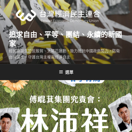
跳
至
主
要
內
追求自由、平等、團結、永續的新國
容
家
經民連誕生於反服貿、太陽花運動，致力抵抗中國政商勢力，防衛
台灣民主，守護台灣主權與經濟自主
選單