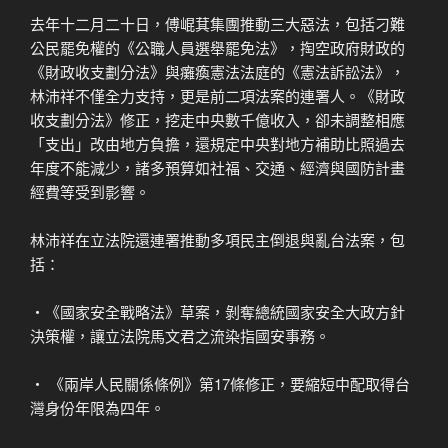
去年十二月二十日，傅崐萁集團推動三大惡法，包括刁難
公民罷免權的《公職人員選舉罷免法》，掏空政府財政的
《財政收支劃分法》與癱瘓憲法法庭的《憲法訴訟法》，
林沛祥不僅全力支持，更是前二項法案的連署人。《財政
收支劃分法》修正，挖走中央數千億收入，卻未調整相應
「支出」改由地方負擔，還規定中央對地方補助比照過去
年度不能減少，諸多預算如社福、交通、經濟與國防計畫
經費等受到影響。
林沛祥在立法院還連署推動多項民主倒退與亂台法案，包
括：
‧《國家安全戰略法》草案，剝奪總統國家安全大政方針
決策權，讓立法院馬文君之流染指國安事務。
‧ 《兩岸人民關係條例》第17條修正，要縮短中配取得台
灣身份年限為四年。