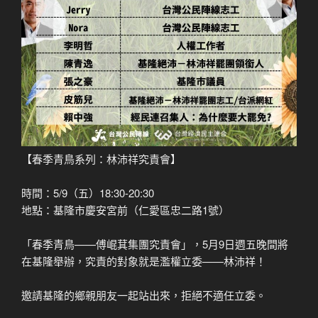
【春季青鳥系列：林沛祥究責會】
時間：5/9（五）18:30-20:30
地點：基隆市慶安宮前（仁愛區忠二路1號）
「春季青鳥——傅崐萁集團究責會」，5月9日週五晚間將
在基隆舉辦，究責的對象就是濫權立委——林沛祥！
邀請基隆的鄉親朋友一起站出來，拒絕不適任立委。