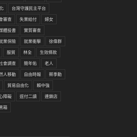
化
台灣守護民主平台
會審查
失業給付
婦女
媒體投書
實質審查
就業保險
就業衝擊
徐偉群
服貿
林全
生效條款
社會調查
簡年佑
老人
然人移動
自由時報
蔡季勳
貿易自由化
賴中強
心障礙
逕付二讀
連鎖店
黑箱