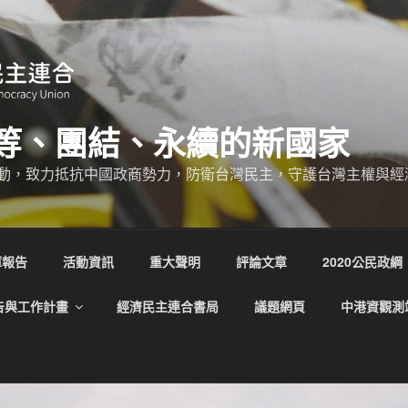
等、團結、永續的新國家
動，致力抵抗中國政商勢力，防衛台灣民主，守護台灣主權與經
庫報告
活動資訊
重大聲明
評論文章
2020公民政綱
告與工作計畫
經濟民主連合書局
議題網頁
中港資觀測