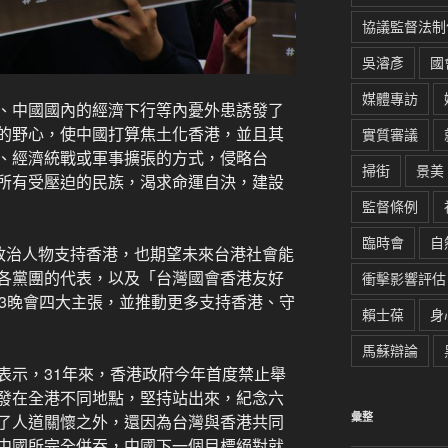
協議監督法制
吳濬彥
國
媒體專訪
、中國國內的經濟下行等內憂外患誘發了
的野心，使中國打算焦土化香港，並且其
實質審議
、經濟統戰或軍事擴張的方式，侵略台
掃街
景美
所有受壓迫的民族，渴求命運自決，建設
監督條例
臨時會
自
與政治人物支持香港，也期望未來台港社會能
各黨團的代表，以及「台灣國會香港友好
衝擊影響評估
13晚會四大主張，並推動更多支持香港、守
賴士葆
身
馬蘇辯論
表示，31年來，香港政府今年首度禁止舉
發在全港不同地點，堅持站出來，紀念六
彙整
了人道關懷之外，還因為台灣與香港共同
中國所完全併吞，中國下一個目標絕對就