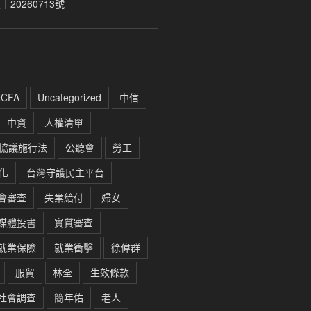
20260713號
ECFA
Uncategorized
中信
中資
人權清單
協議施行法
公聽會
勞工
化
台灣守護民主平台
會審查
失業給付
婦女
媒體投書
實質審查
就業保險
就業衝擊
徐偉群
服貿
林全
生效條款
社會調查
簡年佑
老人