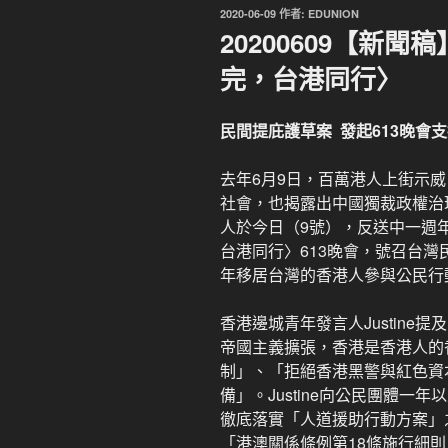
發
2020-06-09
作者:
EDUNION
佈
20200609【新
於
完，台港同行〉
民間提庇護草案 發起613晚會
去年6月9日，百萬港人上街示
社會，也揭露出中國獨裁政權治
人於今日（9號），反送中一週
台港同行〉613晚會，號召台
年移居台灣的香港人參與公民行
香港邊城青年發言人Justine
帝國主義擴張，香港是香港人的
制」、「拒絕香港黑警與紅色資
備」。Justine向公民團體
徹底落實「人道援助行動方案」
「港澳關係條例第18條施行細