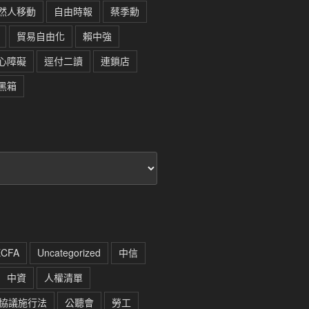
然人移動
自由時報
蔡季勳
貿易自由化
賴中強
心障礙
逕付二讀
連鎖店
黑箱
ECFA
Uncategorized
中信
中資
人權清單
協議施行法
公聽會
勞工