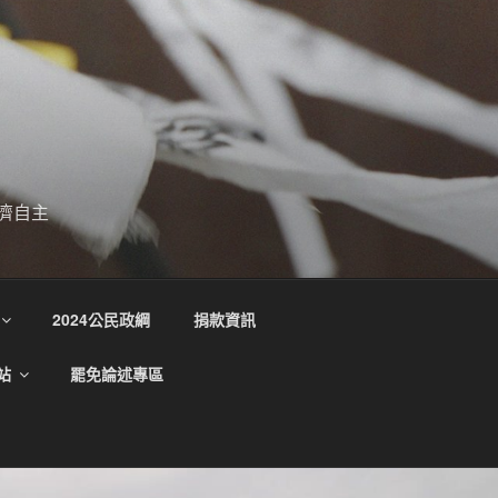
濟自主
2024公民政綱
捐款資訊
站
罷免論述專區