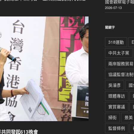
國會觀察電子報｜
2026-07-13
關鍵字
318運動
中共太子黨
兩岸服務貿易
協議監督法制
吳濬彥
國
媒體專訪
實質審議
掃街
景美
監督條例
共同發起613
晚會