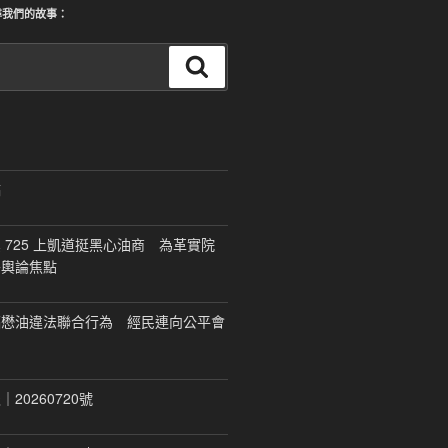
尋我們的故事：
搜
尋
稿
 725 上凱道挺黑心油商 為革實院
移輿論焦點
福懋油違法聯合行為 經民連向公平會
20260720號