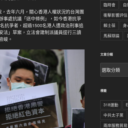
臨時會
自
憶說，去年六月，關心香港人權狀況的台灣團
衝擊影響評估
辦事處抗議「送中條例」，如今香港抗爭
0名抗爭者，超過1500名港人遭政治刑事追
賴士葆
身
安法」草案，立法會建制派議員逕行三讀
馬蘇辯論
險峻。
文章分類
文
章
分
類
標籤
318運動
中共太子黨
兩岸服務貿易