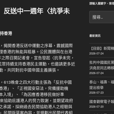
請輸入關鍵字，搜
聞稿】反送中一週年〈抗爭未
搜
尋
關
鍵
支持香港
字:
最新資訊
威，揭開香港反送中運動之序幕，震撼國際
【目錄】新聞
理香港的無能與粗暴。公民團體與在台港
2026-07-24
年之際召開記者會，宣告發起〈抗爭未完，
批判中國國民黨
灣民眾持續支持香港民主運動，也邀請更多近
洪堯昆同志轉
動，共同對抗中國帝國主義擴張。
2026-07-24
提及，613晚會之四大行動主張為「反抗中國
泰山、福壽、
提出檢舉
香港」、「正視國安惡法，完備援助機
2026-07-23
本入境」、「為因應香港移民做好準
一年以來協助庇護港人的努力致謝，並期望政府
國會觀察電子報｜
之承諾，採納過去民間協助港人之經驗與
2026-07-20
則」民間版草案內容，並規劃出民間代表組