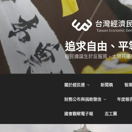
跳
至
主
要
內
容
追求自由、平
經民連誕生於反服貿、太陽花運
關於經民連
新聞稿
智
財務公布與捐款徵信
年度報
國會觀察電子報
志工團