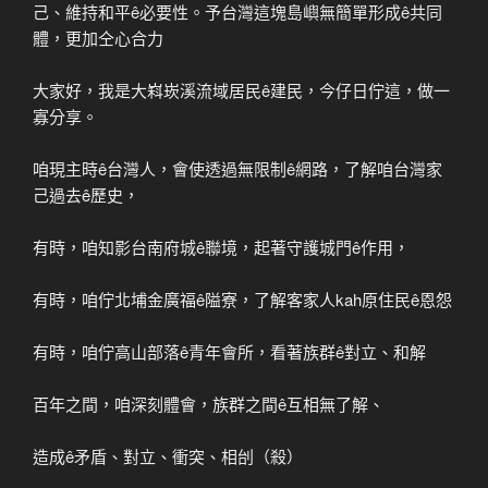
己、維持和平ê必要性。予台灣這塊島嶼無簡單形成ê共同
體，更加仝心合力
大家好，我是大嵙崁溪流域居民ê建民，今仔日佇這，做一
寡分享。
咱現主時ê台灣人，會使透過無限制ê網路，了解咱台灣家
己過去ê歷史，
有時，咱知影台南府城ê聯境，起著守護城門ê作用，
有時，咱佇北埔金廣福ê隘寮，了解客家人kah原住民ê恩怨
有時，咱佇高山部落ê青年會所，看著族群ê對立、和解
百年之間，咱深刻體會，族群之間ê互相無了解、
造成ê矛盾、對立、衝突、相刣（殺）