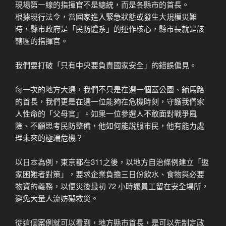
現場第一線的指揮官不是總統，而是各縣市的首長。
根據現行法令，當國家進入緊急狀態或發生大規模災難
時，縣市政府是「民防體系」的運作核心，縣市長就是該
轄區的指揮官。
我們要打破「只有中央要負責國家安全」的錯誤偏見。
每一次的地方大選，我們不只是在選一個蓋公園、鋪馬路
的首長，我們更是在選一位能夠在危機時刻，守護我們家
人性命的「父母官」。如果一位參選人不敢面對戰爭風
險、不願思考民防整備，他如何能說服市民，他有能力處
理未來的極端危機？
以日本為例，東京都在311之後，以地方自治條例建立「返
家困難者對策」，要求企業負擔三日份飲水、食物與必要
物資的義務，以便災後最初 72 小時讓員工留在安全場所，
避免大量人流妨礙救災。
從這個案例就可以看到，地方縣市首長，是可以先制定政