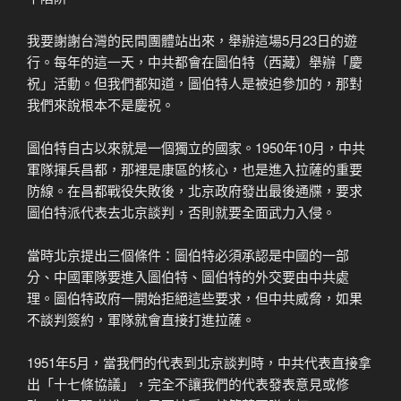
我要謝謝台灣的民間團體站出來，舉辦這場5月23日的遊
行。每年的這一天，中共都會在圖伯特（西藏）舉辦「慶
祝」活動。但我們都知道，圖伯特人是被迫參加的，那對
我們來說根本不是慶祝。
圖伯特自古以來就是一個獨立的國家。1950年10月，中共
軍隊揮兵昌都，那裡是康區的核心，也是進入拉薩的重要
防線。在昌都戰役失敗後，北京政府發出最後通牒，要求
圖伯特派代表去北京談判，否則就要全面武力入侵。
當時北京提出三個條件：圖伯特必須承認是中國的一部
分、中國軍隊要進入圖伯特、圖伯特的外交要由中共處
理。圖伯特政府一開始拒絕這些要求，但中共威脅，如果
不談判簽約，軍隊就會直接打進拉薩。
1951年5月，當我們的代表到北京談判時，中共代表直接拿
出「十七條協議」，完全不讓我們的代表發表意見或修