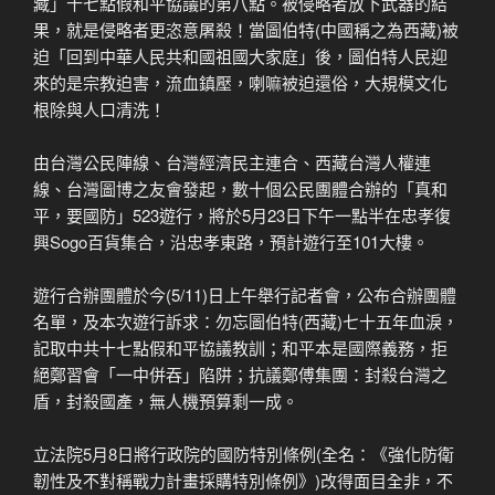
藏」十七點假和平協議的第八點。被侵略者放下武器的結
果，就是侵略者更恣意屠殺！當圖伯特(中國稱之為西藏)被
迫「回到中華人民共和國祖國大家庭」後，圖伯特人民迎
來的是宗教迫害，流血鎮壓，喇嘛被迫還俗，大規模文化
根除與人口清洗！
​由台灣公民陣線、台灣經濟民主連合、西藏台灣人權連
線、台灣圖博之友會發起，數十個公民團體合辦的「真和
平，要國防」523遊行，將於5月23日下午一點半在忠孝復
興Sogo百貨集合，沿忠孝東路，預計遊行至101大樓。
遊行合辦團體於今(5/11)日上午舉行記者會，公布合辦團體
名單，及本次遊行訴求：勿忘圖伯特(西藏)七十五年血淚，
記取中共十七點假和平協議教訓；和平本是國際義務，拒
絕鄭習會「一中併吞」陷阱；抗議鄭傅集團：封殺台灣之
盾，封殺國產，無人機預算剩一成。
立法院5月8日將行政院的國防特別條例(全名：《強化防衛
韌性及不對稱戰力計畫採購特別條例》)改得面目全非，不