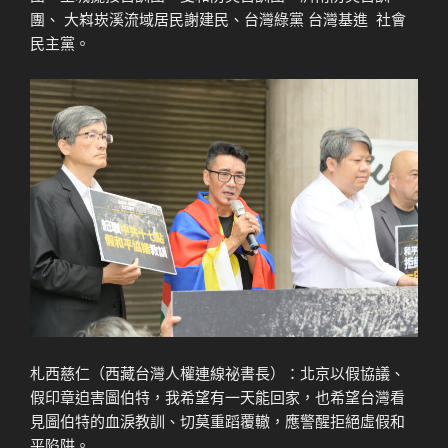
團、 大嵙崁溪流域居民謝建民、台灣綠黨 台灣基進 ​ 社會
民主黨。
札西慈仁（西藏台灣人權連線祕書長）：北京以假協議、
假印章迫害圖伯特，我希望有一天能回家，也希望台灣看
見圖伯特的血淚教訓、切莫重蹈覆轍，應警醒拒絕虛假和
平陷阱。