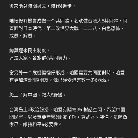
後來隨著時間過去，時代ê進步，
咱慢慢有機會成做一个共同體，名號做台灣人ê共同體，同
齊面對日本時代、第二改世界大戰、二二八、白色恐怖、
戒嚴、解嚴，
總算迎來民主制度，
這是大家、各族群ê共同努力。
當另外一个危機慢慢仔形成，咱閣需要共同面對時，咱愛
有更加濟ê國際朋友，像已經受迫害數十冬ê西藏，
怹上了解中國、敵人ê野蠻，
台灣島上ê政治紛擾，咱愛有閣較濟ê對話空間，希望中國
國民黨、以及無要無緊ê朋友了解，買武器、裝備，是防衛
家己、維持和平ê必要性。