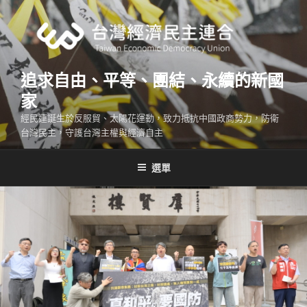
跳
至
主
要
內
追求自由、平等、團結、永續的新國
容
家
經民連誕生於反服貿、太陽花運動，致力抵抗中國政商勢力，防衛
台灣民主，守護台灣主權與經濟自主
選單