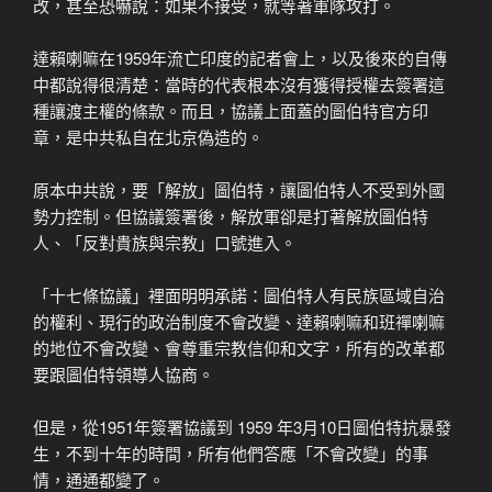
改，甚至恐嚇說：如果不接受，就等著軍隊攻打。
達賴喇嘛在1959年流亡印度的記者會上，以及後來的自傳
中都說得很清楚：當時的代表根本沒有獲得授權去簽署這
種讓渡主權的條款。而且，協議上面蓋的圖伯特官方印
章，是中共私自在北京偽造的。
原本中共說，要「解放」圖伯特，讓圖伯特人不受到外國
勢力控制。但協議簽署後，解放軍卻是打著解放圖伯特
人、「反對貴族與宗教」口號進入。
「十七條協議」裡面明明承諾：圖伯特人有民族區域自治
的權利、現行的政治制度不會改變、達賴喇嘛和班禪喇嘛
的地位不會改變、會尊重宗教信仰和文字，所有的改革都
要跟圖伯特領導人協商。
但是，從1951年簽署協議到 1959 年3月10日圖伯特抗暴發
生，不到十年的時間，所有他們答應「不會改變」的事
情，通通都變了。