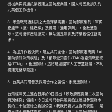
機械業與資通訊業者建立國防產業鏈，國人將因此損失約
九萬個工作機會。
3. ​ 考量戰時遭封鎖之大量彈藥需要，國防部原編列「軍備
產能新（擴）建產線」及籌購「通用彈藥」，全數遭刪
除。這將衝擊產能擴充，無法滿足演訓及持續戰備任務需
求。
4. ​ 為提升作戰決策，建立共同圖像，國防部原定商購「AI
輔助情報決策模組」及「部隊覺知套件(TAK)及臺灣戰術網
路(TTN)」，也遭刪除。這將延遲國軍人工智慧發展，不利
構建完整擊殺鏈。
5. ​ 台美共同研發及採購合作之裝備、系統遭刪除。
台灣經濟民主連合智庫於9日提出「賴政府應提第二次國防
特別條例」倡議，今日並將問卷與邀請函送達擬參選縣市
長的二十位藍綠立委辦公室。我我們要求立委們表態： ​ 是
否支持由行政院提案、立法院通過「第二次國防特別條