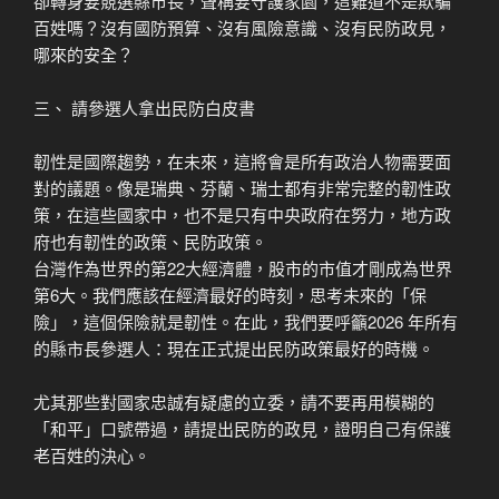
卻轉身要競選縣市長，聲稱要守護家園，這難道不是欺騙
百姓嗎？沒有國防預算、沒有風險意識、沒有民防政見，
哪來的安全？
三、 請參選人拿出民防白皮書
韌性是國際趨勢，在未來，這將會是所有政治人物需要面
對的議題。像是瑞典、芬蘭、瑞士都有非常完整的韌性政
策，在這些國家中，也不是只有中央政府在努力，地方政
府也有韌性的政策、民防政策。
台灣作為世界的第22大經濟體，股市的市值才剛成為世界
第6大。我們應該在經濟最好的時刻，思考未來的「保
險」，這個保險就是韌性。在此，我們要呼籲2026 年所有
的縣市長參選人：現在正式提出民防政策最好的時機。
尤其那些對國家忠誠有疑慮的立委，請不要再用模糊的
「和平」口號帶過，請提出民防的政見，證明自己有保護
老百姓的決心。