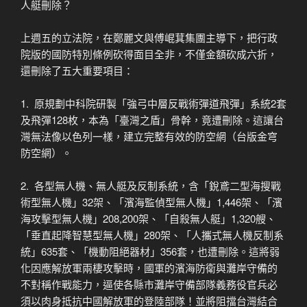
人艇刪除？
上週五的立法院，在鄭麗文與傅崐萁集團主導下，把行政
院版的國防特別條例砍得面目全非，不僅金額砍成六折，
還刪除了五大重要項目：
1. ​ 原規劃中科院研製「強弓中層反戰術彈道飛彈」系統2套
及飛彈128枚，本為「臺灣之盾」骨幹，竟遭刪除。這讓台
灣無法像以色列一樣，建立完整有效的防空網（台版金穹
防空網）。
2. ​ 各型無人機、無人艇及反制系統，含「銳鳶二型海搜戰
術型無人機」32架、「濱海監偵型無人機」1,446架、「濱
海攻擊型無人機」208,200架、「自殺無人艇」1,320艘、
「垂直起降智慧型無人機」280架、「人攜式無人機反制系
統」635套、「機動阻絕器材」356套，也遭刪除。這將弱
化因應解放軍兩棲攻擊時，國軍的濱海防衛與灘岸守備的
不對稱作戰能力，逼使各縣市灘岸守備部隊義務役官兵必
須以肉身抵抗中國解放軍的登陸部隊！並將阻擋台灣結合