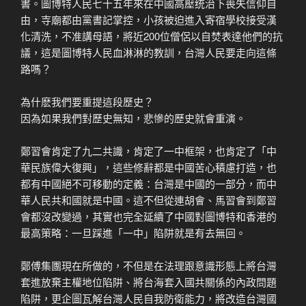
書。圖博特人民七十五年來在中國高壓统治下喪失信仰自
由，寺廟都由黨書記掌控，小孩被迫進入寄宿學校接受漢
化清洗，不准講母語，將近200位僧侶以自焚表達他們的抗
議，這是圖博特人民血淋淋的教訓，台灣人民要走向這條
路嗎？
為什麽我們要重提這段歷史？
因為如果我們對歷史無知，悲慘的歷史就會重演。
鄭習會肯定了九二共識，肯定了一中框架，也肯定了「中
華民族偉大復興」，這些修辭都是中國苦心積慮打造，也
都有中國絕不可移動的定義：台灣是中國的一部分，而中
華人民共和國就是中國。這不但從連胡會、馬習會到鄭習
會都沒改變過，其實也完全延續了中國對圖博特和香港的
最高策略：一旦踩進「一中」陷阱就是有去無回。
鄭傅集團現在所做的，不但是在法理跟意識形態上將台灣
套進放棄主權地位陷阱、將台海套入國共關係的內政問題
陷阱，更企圖瓦解台灣人民自我防衛能力，將改造台灣國