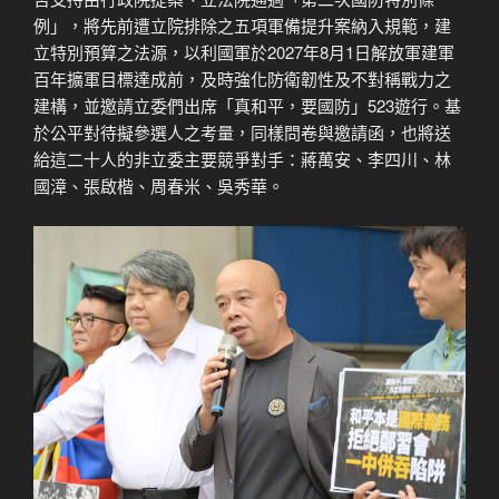
例」，將先前遭立院排除之五項軍備提升案納入規範，建
立特別預算之法源，以利國軍於2027年8月1日解放軍建軍
百年擴軍目標達成前，及時強化防衛韌性及不對稱戰力之
建構，並邀請立委們出席「真和平，要國防」523遊行。基
於公平對待擬參選人之考量，同樣問卷與邀請函，也將送
給這二十人的非立委主要競爭對手：蔣萬安、李四川、林
國漳、張啟楷、周春米、吳秀華。