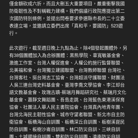
僅金額砍成六折，而且大刪五大重要項目，嚴重衝擊我國
防衛韌性及不對稱戰力建構。我們倡議行政院應提出第二
次國防特別條例，並提出問卷要求參選縣市長的二十立委
表達立場，並邀請立委們出席「真和平，要國防」523遊
行。
此次遊行，截至週日晚上九點為止，除4個發起團體外，另
有38個團體加入為合辦團體：黑熊學院、辜寬敏基金會、
激進工作室、台灣人權促進會、人權公約施行監督聯盟、
北美福和會、台灣獨立建國聯盟、台灣教師聯盟 台灣社、
台灣客社、挺台灣志工協會、台灣超派守護聯盟、財團法
人吳三連台灣史料基金會、臺灣李喬文學協會、李江却台
語文教基金會、玫瑰古蹟-蔡瑞月舞蹈研究社、蔡瑞月文化
基金會、蕭靜文舞蹈團、吾島走跳、台灣藍色東港溪保育
協會、社團法人華人民主書院協會、台灣真內地青年團、
台灣北海民主韌性協會、城市守望者聯盟、新北市自主防
衛協會、板橋海山自訓團、板橋深丘自訓團、板樹溪崑民
防自訓團、板樹沙崙自訓團、林口防災自訓、三峽自訓
團、土城擺接自訓團、雙和防災自訓團、濟南防災自訓