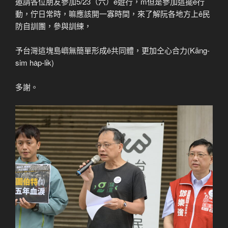
邀請各位朋友參加5/23（六）ê遊行，m̄但是參加這擺ê行
動，佇日常時，嘛應該開一寡時間，來了解阮各地方上ê民
防自訓團，參與訓練，
予台灣這塊島嶼無簡單形成ê共同體，更加仝心合力(Kāng-
sim ha̍p-li̍k)
多謝。