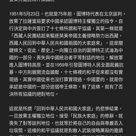
1951年5月23日，也就是75年前，圖博特代表在北京談判，
放棄了拉薩當局要求中國承認圖博特主權獨立的指令，自
行決定與中共簽訂了十七條所謂和平協議，其第一條就是
「西藏人民團結起來驅逐英美帝國主義侵略勢力出西藏，
西藏人民回到中華人民共和國祖國的大家庭來」，這是關
鍵條文，從此，歷史上一向獨立自治的圖博特正式淪為中
國的一部分，喪失與中國統治者平等對話的地位，解放軍
進入圖博特高原，並在1959年引發圖博特人民全面起義抗
暴，中方則展開流血鎮壓，十七條裡的和平從來都沒有實
現過，其實中國從來也沒打算實現過，中國要的，就是你
承認是中國的一部分這個帝王條款，有了這條，就有了否
決所有協議的絕對地位。
這就是所謂「回到中華人民共和國大家庭」的悲慘結果，
一旦放棄主權獨立地位，接受「民族大家庭」的修辭，就
喪失了對等談判地位，也就等於將自己的自由與尊嚴丟入
垃圾筒，這樣的和平協議就是對敵人武裝侵略屠殺的邀請