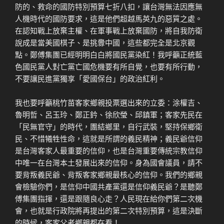
防的、救命的國防特別預算七折八扣，讓台灣無法因應無
人機時代的國防要求，這是他們超越馬英九的惡質之處。
在認知戰上放棄主權、在軍事戰上放棄國防，將自我防衛
說成是當美國棋子、是挑釁中國，這些都完全是北京觀
點。鄭傅集團已經明明白白將國民黨染紅！我呼籲正統藍
色國民黨人對亡黨亡國危機要有所自覺，也要有所行動，
不要讓民進黨獨享「愛國保台」的政治紅利。
我也要呼籲桃竹苗客家鄉親投票選出來的立委：涂權吉、
魯明哲、呂玉玲、鄭正鈐、徐欣瑩、邱鎮軍；客家先民在
「民無官守」的時代，團結鄉里，自行武裝，堅持保鄉衛
民、不惜犧牲性命，這就是所謂的義民精神；義民爺信仰
是台灣客家人最重要的信仰，也是台灣重要傳統宗教信仰
中唯一在台灣本土發展出來的信仰。身為國會議員，請不
要背叛義民爺、背叛客家鄉親最核心的信仰。我們的鄉親
會檢驗你們，是信仰中國共產黨還是信仰義民爺？是聽鄭
傅集團指揮，還是跟隨良心走？人民現在給你們第二次機
會，也就是行政院將再提出的第二次特別預算，這是決斷
的時候，客家父老鄉親都在看！