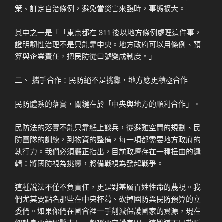
策、訂定自治條例，避免當災害來臨時，事態擴大。
其中之一是「「東京都在 311 後以地方條例處理這件事，
證明韌性治理不是只能靠中央。地方政府可以用條例、預
算與企業責任，把民防從口號變成制度。」
二、 攜手合作：民防絕不是挑釁，地方應更積極合作
民防體系的落實，關鍵在於「中央與地方的順利合作」。
民防法的落實不能只靠紙上談兵，從避難空間的規劃、民
防團隊的訓練，到物資的整備，每一項都需要地方政府的
執行力。我們必須嚴正指出，目前政壇存在一種扭曲的邏
輯：將國防視為挑釁，將備戰視為發起戰爭。
這種說法不僅不負責任，更是對基層百姓性命的蔑視。我
們尤其要點名那些在中央杯葛、砍掉國防與民防預算的立
委們。如果你們在國會裡一手削減保護國家的資源，現在