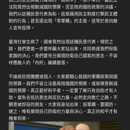
法院竟然出現刪減國防預算，否定政府國防政策的決議。
我們以這種民意代表為恥，這是藉用民主制度打擊民主體
制的行為；甚至還出現「零軍購」的主張，這等於是向敵
人宣布投降。
臺灣社會生病了，國會竟然出現這種民意代表。憤怒之
餘，我們更進一步要呼籲大家站出來，共同表達我們保衛
家園的決心，我們要充分展現防衛自己國家的意志，不容
呼應敵人的「內奸」繼續囂張。
不論是民間團體或個人，大家都關心我國的軍購政策與國
防預算。我們不容立法委員阻擋國防預算，或是肆意刪減
國防預算。真正愛好和平者，一定要了解只有自助才有人
助。當失去抵抗意志與反抗力量，必然走向敗亡之路。不
願意被奴役的朋友，大家挺身站出來：挺軍購、要國防。
總之，唯有展現自己防衛的力量與決心，真正的和平才有
機會到來。