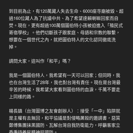
到目前為止，有120萬藏人失去生命、6000座寺廟被毀、超
過160位藏人為了抗議中共、為了希望達賴喇嘛回家而自
焚。現在，更有超過100萬個圖伯特小孩被迫進入「殖民式
寄宿學校」。他們切斷孩子跟家庭、母語和宗教的聯繫，
想要在一個世代之內，就把圖伯特人的文化認同徹底洗
掉。
請問大家，這叫作「和平」嗎？
我是一個圖伯特人，我希望有一天可以回家；但同時，我
也在台灣生活了28年，我也對台灣有責任。現在是台灣最
辛苦的時候，我希望大家看到圖伯特的血淚，千萬不要走
上同樣的路。
楊長鎮（台灣圖博之友會創辦人）：接受「一中」陷阱就
是主權有去無回，和平協議是對侵略屠殺的邀請書，惡質
鄭傅集團抹黑國防、瓦解台灣自我防衛能力，呼籲客家立
委秉持義民精神挺國防。