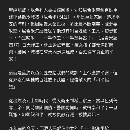
聖經記載，以色列人被擄歸回後，先知尼希米帶領百姓重
建耶路撒冷城牆（尼希米記4章）。那是重建家園、追求平
安的時刻，但周圍敵人桑巴拉、多比雅不斷嘲笑、威脅要
攻擊。尼希米怎麼做呢？他沒有叫百姓放下工具、幻想和
平，而是吩咐：「一手作工，一手拿兵器！」（尼希米記
四17）白天作工，晚上警醒守望，婦女孩子都預備好防
禦。結果，城牆在52天內迅速建成，百姓得享真正的平
安！
這就是舊約以色列歷史給我們的教訓：上帝應許平安，但
從來沒有叫祂的百姓放下武器、輕信敵人的「和平協
議」。
從出埃及到士師時代、從大衛王到希西家王，當以色列倚
靠上帝、同時堅固國防、警醒防備時，就得享和平；一旦
鬆懈、幻想假和平，就被仇敵吞滅、被擄異邦。
75年前的今天，西藏人民輕信中共的「十七點和平協