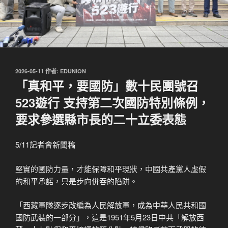
發
2026-05-11
作者:
EDUNION
佈
「真和平，要國防」數十民團號召
於
523遊行 支持第二次國防特別條例，
要求參選縣市長的二十立委表態
5/11記者會新聞稿
堅實的國防力量，才能保障和平現狀，中國共產黨人虛假
的和平承諾，只是步向併吞的陷阱。
「西藏軍隊逐步改編為人民解放軍，成為中華人民共和國
國防武裝的一部分」，這是1951年5月23日中共「解放西