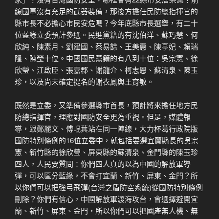
線國軍沒有充足的武器裝備，那後方擔任民防總指揮官的
縣市長不必擔心市民安危嗎？今年底縣市長選舉，有二十
位藍綠立委預計參選。民進黨籍的有沈伯洋、蘇巧慧、何
欣純、陳素月、劉建國、蔡易餘、王美惠、陳亭妃、賴瑞
隆、陳瑩十位。中國國民黨籍的有八到十位：吳宗憲、徐
欣瑩、江啟臣、張嘉郡、謝龍介、柯志恩、蘇清泉、陳玉
珍，以及尚未確定提名的謝衣鳳與王育敏。
既然是立委，又準備參選縣市首長，預計將來擔任地方民
防總指揮官，理應對國防安全更為重視。但是，媒體報
導，跟鄭麗文、傅崐萁站在同一陣線，大力杯葛行政院版
國防特別條例的16位立委中，就包括要選宜蘭縣長的吳宗
憲、新竹縣的徐欣瑩、屏東縣的蘇清泉、金門縣的陳玉珍
四人，人民要質問：你們四人真的以為中國的解放軍導
彈，可以區分藍綠，不會打宜蘭、新竹、屏東、金門？所
以你們可以把強弓飛彈(台灣之盾防空系統)從國防特別條例
刪除？你們有信心，中國解放軍渡海攻台，會選擇避開宜
蘭、新竹、屏東、金門，所以你們可以把國產無人機、無