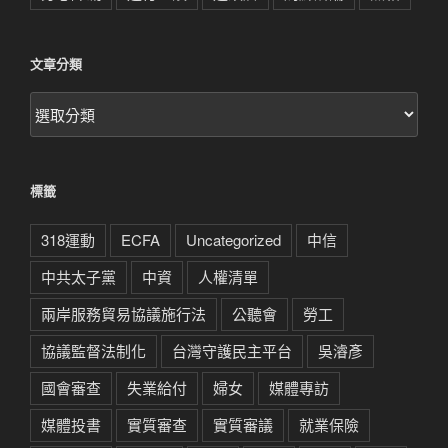
文章分類
文
章
分
類
標籤
318運動
ECFA
Uncategorized
中信
中共太子黨
中資
人權清單
兩岸服務貿易協議施行法
公聽會
勞工
協議監督法制化
台灣守護民主平台
吳濬彥
國會審查
失業給付
婦女
媒體專訪
媒體投書
實質審查
實質審議
就業保險