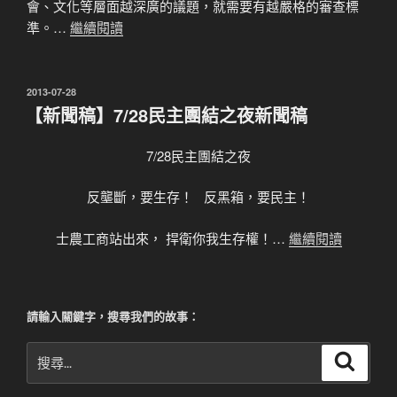
會、文化等層面越深廣的議題，就需要有越嚴格的審查標
準。…
繼續閱讀
發
2013-07-28
佈
【新聞稿】7/28民主團結之夜新聞稿
於
7/28民主團結之夜
反壟斷，要生存！ 反黑箱，要民主！
士農工商站出來， 捍衛你我生存權！…
繼續閱讀
請輸入關鍵字，搜尋我們的故事：
搜
搜
尋
尋
關