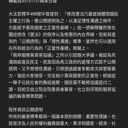
轉載自2013/7/31蘋果日報
大法官釋字499號中曾提到：「修改憲法乃最直接體現國民
主權之行為，應公開透明為之，以滿足理性溝通之條件，
方能賦予憲政國家之正當性基礎。」這一號解釋雖然是在
闡述修改《憲法》的程序以及修憲的內在界線，但是其提
到的「公開透明」與「理性溝通」標準，當然也可以適用
在所有統治行為的「正當性基礎」檢驗上。
「兩岸服務業貿易協議」之所以引起極大爭議，被認為充
滿瑕疵違反民主，就是因為馬江政府的處理方式既不公開
透明，又不想理性溝通，只想透過國會多數席次與警察暴
力，強迫大家接受，完全缺少憲政國家的正當性。經過這
一陣子公民社會的集結施壓，國民黨不敢將協議逕付二
讀，目前交由立院全院委員會審查，也立刻浮現對服貿協
議的審查標準問題。
程序資訊公開透明
所有的審查標準都與一個基本原則相關：重要性理論。也
就是涉及人民的權利義務越重大，牽涉到國家、經濟、社