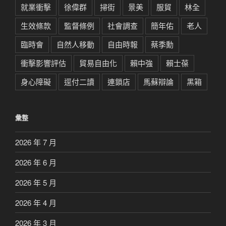
就業衝擊
徐偉群
掃街
景美
服貿
林全
生效條款
監督條例
社會調查
簡年佑
老人
臨時會
自然人移動
自由時報
蔡季勳
衝擊影響評估
貿易自由化
賴中強
賴士葆
身心障礙
逕付二讀
連鎖店
馬蘇辯論
黑箱
彙整
2026 年 7 月
2026 年 6 月
2026 年 5 月
2026 年 4 月
2026 年 3 月