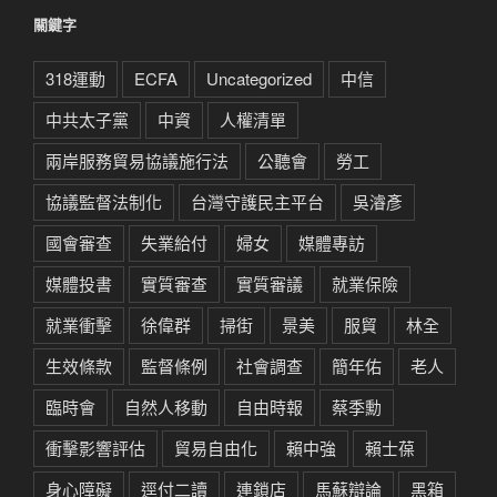
關鍵字
318運動
ECFA
Uncategorized
中信
中共太子黨
中資
人權清單
兩岸服務貿易協議施行法
公聽會
勞工
協議監督法制化
台灣守護民主平台
吳濬彥
國會審查
失業給付
婦女
媒體專訪
媒體投書
實質審查
實質審議
就業保險
就業衝擊
徐偉群
掃街
景美
服貿
林全
生效條款
監督條例
社會調查
簡年佑
老人
臨時會
自然人移動
自由時報
蔡季勳
衝擊影響評估
貿易自由化
賴中強
賴士葆
身心障礙
逕付二讀
連鎖店
馬蘇辯論
黑箱