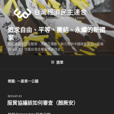
跳
至
主
要
內
追求自由、平等、團結、永續的新國
容
家
經民連誕生於反服貿、太陽花運動，致力抵抗中國政商勢力，防衛
台灣民主，守護台灣主權與經濟自主
選單
標籤:
一產業一公聽
發
2013-07-31
佈
服貿協議該如何審查（顏厥安）
於