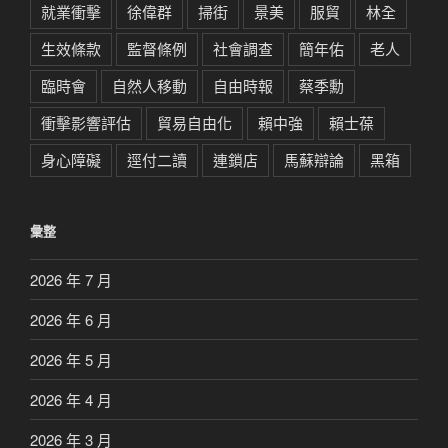
就業衝擊
徐偉群
掃街
景美
服貿
林全
生效條款
監督條例
社會調查
簡年佑
老人
臨時會
自然人移動
自由時報
蔡季勳
衝擊影響評估
貿易自由化
賴中強
賴士葆
身心障礙
逕付二讀
連鎖店
馬蘇辯論
黑箱
彙整
2026 年 7 月
2026 年 6 月
2026 年 5 月
2026 年 4 月
2026 年 3 月