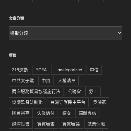
文章分類
文
章
分
類
標籤
318運動
ECFA
Uncategorized
中信
中共太子黨
中資
人權清單
兩岸服務貿易協議施行法
公聽會
勞工
協議監督法制化
台灣守護民主平台
吳濬彥
國會審查
失業給付
婦女
媒體專訪
媒體投書
實質審查
實質審議
就業保險