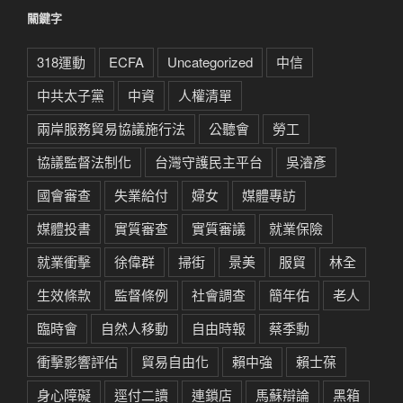
關鍵字
318運動
ECFA
Uncategorized
中信
中共太子黨
中資
人權清單
兩岸服務貿易協議施行法
公聽會
勞工
協議監督法制化
台灣守護民主平台
吳濬彥
國會審查
失業給付
婦女
媒體專訪
媒體投書
實質審查
實質審議
就業保險
就業衝擊
徐偉群
掃街
景美
服貿
林全
生效條款
監督條例
社會調查
簡年佑
老人
臨時會
自然人移動
自由時報
蔡季勳
衝擊影響評估
貿易自由化
賴中強
賴士葆
身心障礙
逕付二讀
連鎖店
馬蘇辯論
黑箱