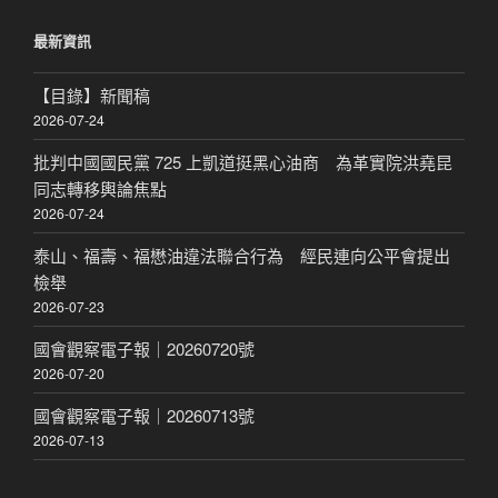
鍵
最新資訊
字:
【目錄】新聞稿
2026-07-24
批判中國國民黨 725 上凱道挺黑心油商 為革實院洪堯昆
同志轉移輿論焦點
2026-07-24
泰山、福壽、福懋油違法聯合行為 經民連向公平會提出
檢舉
2026-07-23
國會觀察電子報｜20260720號
2026-07-20
國會觀察電子報｜20260713號
2026-07-13