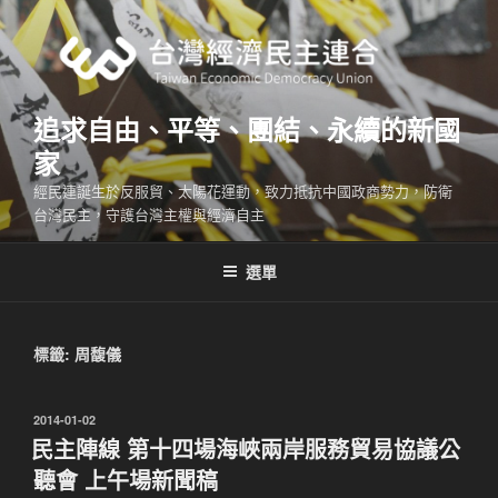
跳
至
主
要
內
追求自由、平等、團結、永續的新國
容
家
經民連誕生於反服貿、太陽花運動，致力抵抗中國政商勢力，防衛
台灣民主，守護台灣主權與經濟自主
選單
標籤:
周馥儀
發
2014-01-02
佈
民主陣線 第十四場海峽兩岸服務貿易協議公
於
聽會 上午場新聞稿