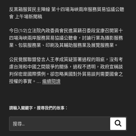
反黑箱服貿民主陣線 第十四場海峽兩岸服務貿易協議公聽
會 上午場新聞稿
今日(1/2)立法院內政委員會民進黨籍召委段宜康召開第十
四場海峽兩岸服務貿易協議公聽會，討論行業為攝影服務
業、包裝服務業、印刷及其輔助服務業及展覽服務業。
公民覺醒聯盟發言人王孝成質疑簽署過程的瑕疵，沒有考
慮台灣和中國之間競爭的關係，過程不透明，政府宣稱談
判保密是國際慣例。卻忽略美國對外貿易談判需要國會之
授權的事實。…
繼續閱讀
請輸入關鍵字，搜尋我們的故事：
搜
搜
尋
尋
關