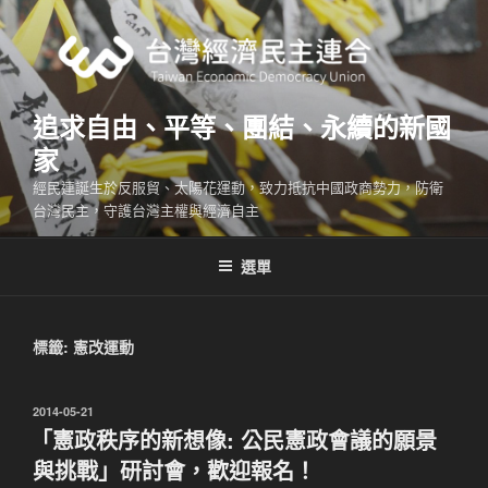
跳
至
主
要
內
追求自由、平等、團結、永續的新國
容
家
經民連誕生於反服貿、太陽花運動，致力抵抗中國政商勢力，防衛
台灣民主，守護台灣主權與經濟自主
選單
標籤:
憲改運動
發
2014-05-21
佈
「憲政秩序的新想像: 公民憲政會議的願景
於
與挑戰」研討會，歡迎報名！