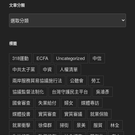
文章分類
文
章
分
類
標籤
318運動
ECFA
Uncategorized
中信
中共太子黨
中資
人權清單
兩岸服務貿易協議施行法
公聽會
勞工
協議監督法制化
台灣守護民主平台
吳濬彥
國會審查
失業給付
婦女
媒體專訪
媒體投書
實質審查
實質審議
就業保險
就業衝擊
徐偉群
掃街
景美
服貿
林全