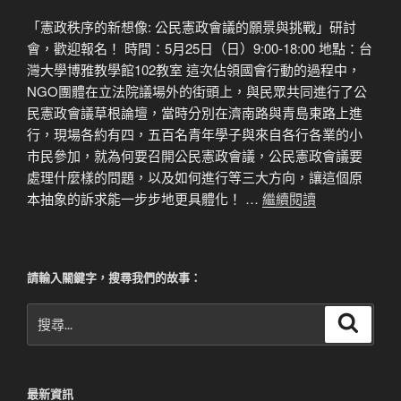
「憲政秩序的新想像: 公民憲政會議的願景與挑戰」研討
會，歡迎報名！ 時間：5月25日（日）9:00-18:00 地點：台
灣大學博雅教學館102教室 這次佔領國會行動的過程中，
NGO團體在立法院議場外的街頭上，與民眾共同進行了公
民憲政會議草根論壇，當時分別在濟南路與青島東路上進
行，現場各約有四，五百名青年學子與來自各行各業的小
市民參加，就為何要召開公民憲政會議，公民憲政會議要
處理什麼樣的問題，以及如何進行等三大方向，讓這個原
本抽象的訴求能一步步地更具體化！ …
繼續閱讀
請輸入關鍵字，搜尋我們的故事：
搜
搜
尋
尋
關
鍵
最新資訊
字: