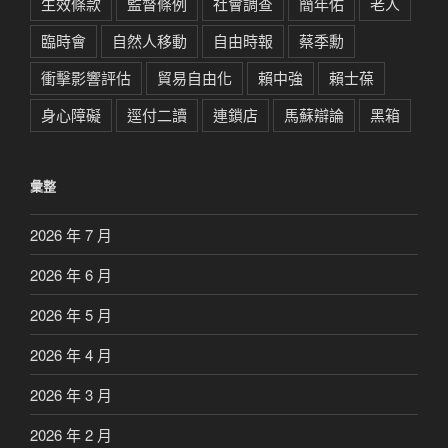
生效條款
監督條例
社會調查
簡年佑
老人
臨時會
自然人移動
自由時報
蔡季勳
衝擊影響評估
貿易自由化
賴中強
賴士葆
身心障礙
逕付二讀
連鎖店
馬蘇辯論
黑箱
彙整
2026 年 7 月
2026 年 6 月
2026 年 5 月
2026 年 4 月
2026 年 3 月
2026 年 2 月