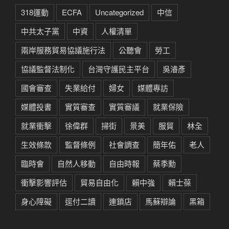
318運動
ECFA
Uncategorized
中信
中共太子黨
中資
人權清單
兩岸服務貿易協議施行法
公聽會
勞工
協議監督法制化
台灣守護民主平台
吳濬彥
國會審查
失業給付
婦女
媒體專訪
媒體投書
實質審查
實質審議
就業保險
就業衝擊
徐偉群
掃街
景美
服貿
林全
生效條款
監督條例
社會調查
簡年佑
老人
臨時會
自然人移動
自由時報
蔡季勳
衝擊影響評估
貿易自由化
賴中強
賴士葆
身心障礙
逕付二讀
連鎖店
馬蘇辯論
黑箱