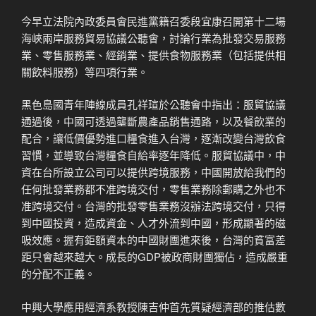
今早立法院內政委員會民進黨籍召委段宜康召開第十二場
海峽兩岸服務貿易協議公聽會，討論行業為批發交易服務
業、零售服務業、經銷業、提供食物服務業（包括提供相
關飲料服務）等四項行業。
黑色島國青年陣線成員孔祥瑄於公聽會中指出：服貿協議
通過後，中國可透過壟斷農產品銷售通路，以及餐飲業的
配合，讓低價優勢進口糧食進入台灣，逐漸改變台灣飲食
習慣，並導致台灣糧食自給率逐年降低。服貿協議中，中
資在台所設立公司可以提供跨境服務，中國開放給我們的
任何批發業務都不准跨境交付，零售業務除郵購之外也不
准跨境交付。台灣的批發零售業務沒辦法跨境交付，只得
到中國投資，造成資金、人才外流到中國，形成顯著的磁
吸效應。握有鉅額資本的中國財團進來後，台灣的貧富差
距只會越來越大。成長的GDP被政商財團獨佔，造成嚴重
的分配不正義。
中興大學應用經濟系教授陳吉仲首先質疑經濟部的推估數