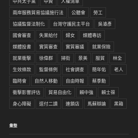
中共太子黨
中資
人權清單
兩岸服務貿易協議施行法
公聽會
勞工
協議監督法制化
台灣守護民主平台
吳濬彥
國會審查
失業給付
婦女
媒體專訪
媒體投書
實質審查
實質審議
就業保險
就業衝擊
徐偉群
掃街
景美
服貿
林全
生效條款
監督條例
社會調查
簡年佑
老人
臨時會
自然人移動
自由時報
蔡季勳
衝擊影響評估
貿易自由化
賴中強
賴士葆
身心障礙
逕付二讀
連鎖店
馬蘇辯論
黑箱
彙整