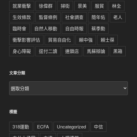
就業衝擊
徐偉群
掃街
景美
服貿
林全
生效條款
監督條例
社會調查
簡年佑
老人
臨時會
自然人移動
自由時報
蔡季勳
衝擊影響評估
貿易自由化
賴中強
賴士葆
身心障礙
逕付二讀
連鎖店
馬蘇辯論
黑箱
文章分類
文
章
分
類
標籤
318運動
ECFA
Uncategorized
中信