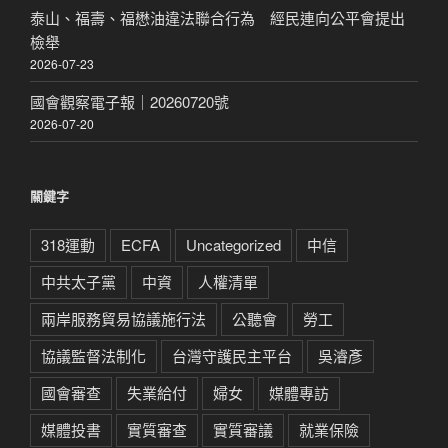
泰山、福壽、福懋油違法聯合行為 經民連向公平會提出
檢舉
2026-07-23
國會觀察電子報｜20260720號
2026-07-20
關鍵字
318運動
ECFA
Uncategorized
中信
中共太子黨
中資
人權清單
兩岸服務貿易協議施行法
公聽會
勞工
協議監督法制化
台灣守護民主平台
吳濬彥
國會審查
失業給付
婦女
媒體專訪
媒體投書
實質審查
實質審議
就業保險