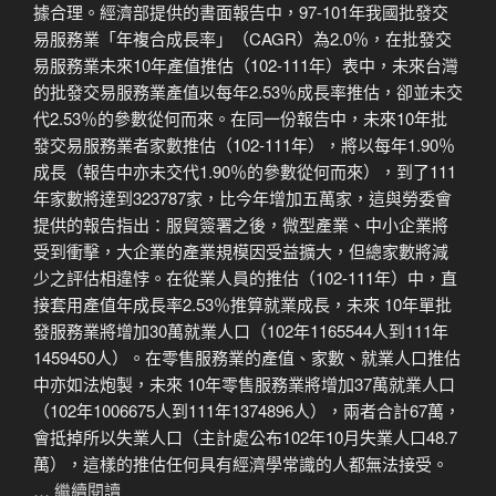
據合理。經濟部提供的書面報告中，97-101年我國批發交
易服務業「年複合成長率」（CAGR）為2.0％，在批發交
易服務業未來10年產值推估（102-111年）表中，未來台灣
的批發交易服務業產值以每年2.53％成長率推估，卻並未交
代2.53％的參數從何而來。在同一份報告中，未來10年批
發交易服務業者家數推估（102-111年），將以每年1.90％
成長（報告中亦未交代1.90％的參數從何而來），到了111
年家數將達到323787家，比今年增加五萬家，這與勞委會
提供的報告指出：服貿簽署之後，微型產業、中小企業將
受到衝擊，大企業的產業規模因受益擴大，但總家數將減
少之評估相違悖。在從業人員的推估（102-111年）中，直
接套用產值年成長率2.53％推算就業成長，未來 10年單批
發服務業將增加30萬就業人口（102年1165544人到111年
1459450人）。在零售服務業的產值、家數、就業人口推估
中亦如法炮製，未來 10年零售服務業將增加37萬就業人口
（102年1006675人到111年1374896人），兩者合計67萬，
會抵掉所以失業人口（主計處公布102年10月失業人口48.7
萬），這樣的推估任何具有經濟學常識的人都無法接受。
…
繼續閱讀