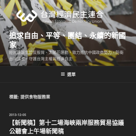
跳
至
主
要
內
追求自由、平等、團結、永續的新國
容
家
經民連誕生於反服貿、太陽花運動，致力抵抗中國政商勢力，防衛
台灣民主，守護台灣主權與經濟自主
選單
標籤:
提供食物服務業
發
2013-12-05
佈
【新聞稿】第十二場海峽兩岸服務貿易協議
於
公聽會上午場新聞稿