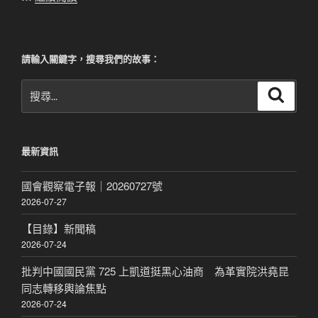
請輸入關鍵字，搜尋我們的故事：
搜
搜
尋
尋
關
鍵
最新資訊
字:
國會觀察電子報｜20260727號
2026-07-27
【目錄】新聞稿
2026-07-24
批判中國國民黨 725 上凱道挺黑心油商 為革實院洪堯昆
同志轉移輿論焦點
2026-07-24