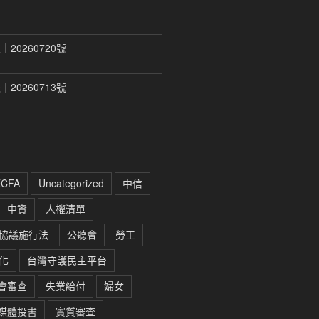
20260720號
20260713號
ECFA
Uncategorized
中信
中資
人權清單
協議施行法
公聽會
勞工
化
台灣守護民主平台
會審查
失業給付
婦女
媒體投書
實質審查