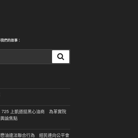
尋我們的故事：
搜
尋
稿
 725 上凱道挺黑心油商 為革實院
移輿論焦點
福懋油違法聯合行為 經民連向公平會