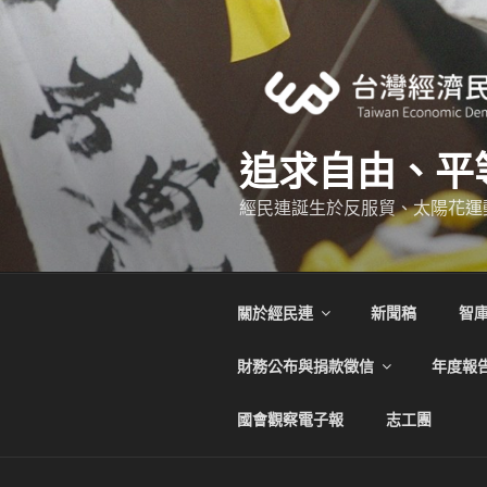
跳
至
主
要
內
容
追求自由、平
經民連誕生於反服貿、太陽花運
關於經民連
新聞稿
智
財務公布與捐款徵信
年度報
國會觀察電子報
志工團