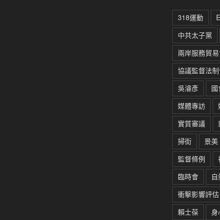
318運動
中共太子黨
兩岸服務貿易
協議監督法制
吳濬彥
國
媒體專訪
實質審議
掃街
景美
監督條例
臨時會
自
衝擊影響評估
賴士葆
身