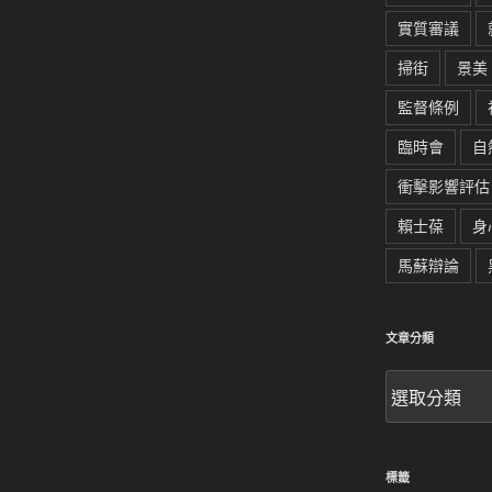
實質審議
掃街
景美
監督條例
臨時會
自
衝擊影響評估
賴士葆
身
馬蘇辯論
文章分類
文
章
分
類
標籤