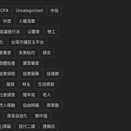
ECFA
Uncategorized
中信
中資
人權清單
協議施行法
公聽會
勞工
化
台灣守護民主平台
會審查
失業給付
婦女
媒體投書
實質審查
就業保險
就業衝擊
徐偉群
服貿
林全
生效條款
社會調查
簡年佑
老人
然人移動
自由時報
蔡季勳
貿易自由化
賴中強
心障礙
逕付二讀
連鎖店