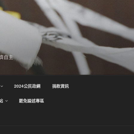
濟自主
2024公民政綱
捐款資訊
站
罷免論述專區