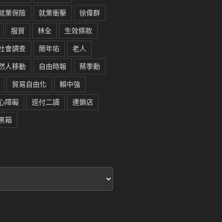
就業保險
就業衝擊
徐偉群
服貿
林全
生效條款
社會調查
簡年佑
老人
然人移動
自由時報
蔡季勳
貿易自由化
賴中強
心障礙
逕付二讀
連鎖店
黑箱