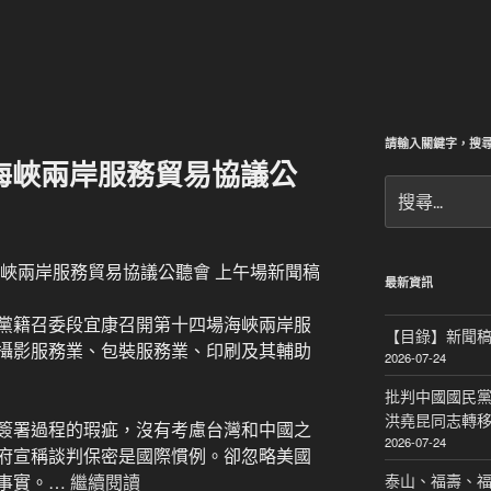
請輸入關鍵字，搜
海峽兩岸服務貿易協議公
搜
尋
關
鍵
海峽兩岸服務貿易協議公聽會 上午場新聞稿
字:
最新資訊
民進黨籍召委段宜康召開第十四場海峽兩岸服
【目錄】新聞
攝影服務業、包裝服務業、印刷及其輔助
2026-07-24
批判中國國民黨
洪堯昆同志轉
簽署過程的瑕疵，沒有考慮台灣和中國之
2026-07-24
府宣稱談判保密是國際慣例。卻忽略美國
事實。…
繼續閱讀
泰山、福壽、