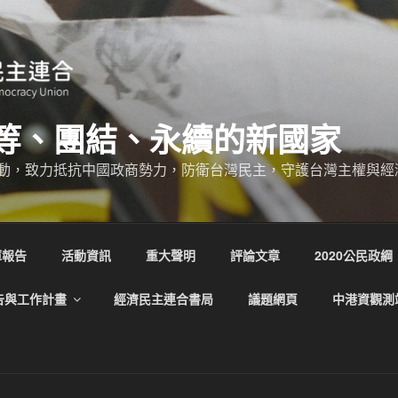
等、團結、永續的新國家
動，致力抵抗中國政商勢力，防衛台灣民主，守護台灣主權與經
庫報告
活動資訊
重大聲明
評論文章
2020公民政綱
告與工作計畫
經濟民主連合書局
議題網頁
中港資觀測