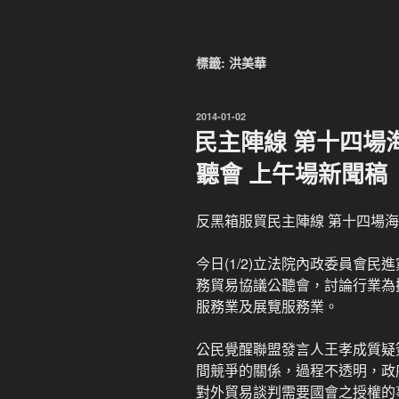
標籤:
洪美華
發
2014-01-02
佈
民主陣線 第十四場
於
聽會 上午場新聞稿
反黑箱服貿民主陣線 第十四場
今日(1/2)立法院內政委員會
務貿易協議公聽會，討論行業為
服務業及展覽服務業。
公民覺醒聯盟發言人王孝成質疑
間競爭的關係，過程不透明，政
對外貿易談判需要國會之授權的