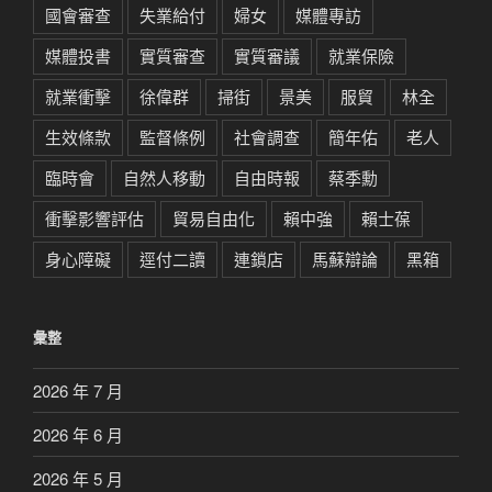
國會審查
失業給付
婦女
媒體專訪
媒體投書
實質審查
實質審議
就業保險
就業衝擊
徐偉群
掃街
景美
服貿
林全
生效條款
監督條例
社會調查
簡年佑
老人
臨時會
自然人移動
自由時報
蔡季勳
衝擊影響評估
貿易自由化
賴中強
賴士葆
身心障礙
逕付二讀
連鎖店
馬蘇辯論
黑箱
彙整
2026 年 7 月
2026 年 6 月
2026 年 5 月