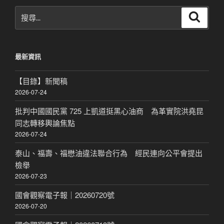
搜
搜
尋
尋
關
鍵
最新資訊
字:
【目錄】新聞稿
2026-07-24
批判中國國民黨 725 上凱道挺黑心油商 為革實院洪堯昆
同志轉移輿論焦點
2026-07-24
泰山、福壽、福懋油違法聯合行為 經民連向公平會提出
檢舉
2026-07-23
國會觀察電子報｜20260720號
2026-07-20