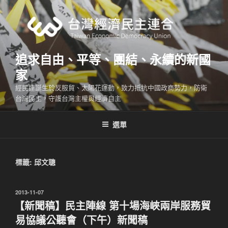
跳
至
主
要
內
追求自由、平等、團結、永續的新國
容
家
經民連誕生於反服貿、太陽花運動，致力抵抗中國政商勢力，防衛
台灣民主，守護台灣主權與經濟自主
選單
標籤:
邱文聰
發
2013-11-07
佈
【新聞稿】民主陣線 第十場海峽兩岸服務貿
於
易協議公聽會（下午）新聞稿