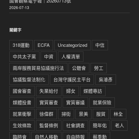
國會觀察電子報｜20260713號
2026-07-13
關鍵字
318運動
ECFA
Uncategorized
中信
中共太子黨
中資
人權清單
兩岸服務貿易協議施行法
公聽會
勞工
協議監督法制化
台灣守護民主平台
吳濬彥
國會審查
失業給付
婦女
媒體專訪
媒體投書
實質審查
實質審議
就業保險
就業衝擊
徐偉群
掃街
景美
服貿
林全
生效條款
監督條例
社會調查
簡年佑
老人
臨時會
自然人移動
自由時報
蔡季勳