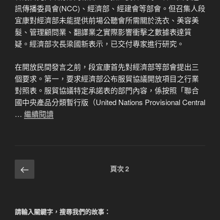
訊傳播委員會(NCC)、經濟部、經建會等部會。但召集人段
宜康對經濟部未能提供前場公聽會所需關於洗衣、美容美
髮、管理顧問業、翻譯業之實際影響衝擊之數據表達質
疑。經濟部次長梁國新表示，已交付專家進行研究。
在開放民間發言之前，段宜康首先對經濟部等部會提出三
個要求。第一，要求經濟部公布服貿協議開放項目之行業
對照表。服貿協議特定承諾表的部門內容，係按照「聯合
國中央產品分類暫行版（United Nations Provisional Central
…
繼續閱讀
文
上
頁次
2
一
章
頁
分
頁
請輸入關鍵字，搜尋我們的故事：