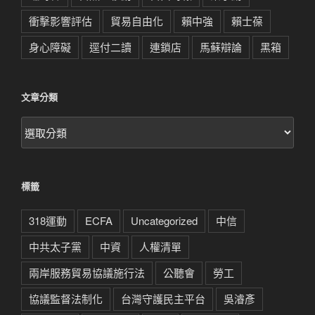
衝擊影響評估
貿易自由化
賴中強
賴士葆
身心障礙
逕付二讀
連鎖店
馬蘇辯論
黑箱
文章分類
文
章
分
類
標籤
318運動
ECFA
Uncategorized
中信
中共太子黨
中資
人權清單
兩岸服務貿易協議施行法
公聽會
勞工
協議監督法制化
台灣守護民主平台
吳濬彥