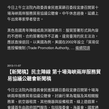
今日上午立法院內政委員會民進黨籍召委段宜康召開第十
場海峽兩岸服務貿易協議公聽會。中午休息過後，延續上
午出席專家學者發言。
黑色島國青年陣線成員洪瑞璞表示：服貿簽署形式與內容
的不透明、合約簽署程序不正義，違背臺灣的民主法治，
應該直接退回。以美國為例，美國在2002年設立「貿易促
進授權機制 (Trade Promotion Authority, …
繼續閱讀
發
2013-11-07
佈
【新聞稿】民主陣線 第十場海峽兩岸服務貿
於
易協議公聽會新聞稿
今日立法院內政委員會民進黨籍召委段宜康召開第十場海
峽兩岸服務貿易協議公聽會，討論行業為電腦及其相關服
務業、航空器租賃、其他機器與設備租賃、線上遊戲業。
會議首先由政府部門報告，包括陸委會、海基會、國家通