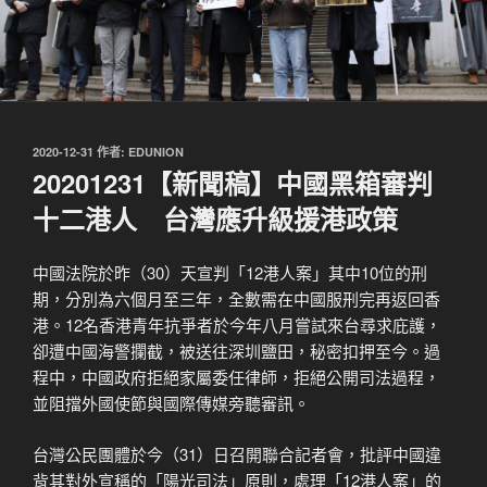
發
2020-12-31
作者:
EDUNION
佈
20201231【新聞稿】中國黑箱審判
於
十二港人 台灣應升級援港政策
中國法院於昨（30）天宣判「12港人案」其中10位的刑
期，分別為六個月至三年，全數需在中國服刑完再返回香
港。12名香港青年抗爭者於今年八月嘗試來台尋求庇護，
卻遭中國海警攔截，被送往深圳鹽田，秘密扣押至今。過
程中，中國政府拒絕家屬委任律師，拒絕公開司法過程，
並阻擋外國使節與國際傳媒旁聽審訊。
台灣公民團體於今（31）日召開聯合記者會，批評中國違
背其對外宣稱的「陽光司法」原則，處理「12港人案」的