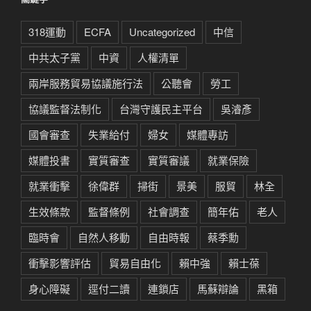
318運動
ECFA
Uncategorized
中信
中共太子黨
中資
人權清單
兩岸服務貿易協議施行法
公聽會
勞工
協議監督法制化
台灣守護民主平台
吳濬彥
國會審查
失業給付
婦女
媒體專訪
媒體投書
實質審查
實質審議
就業保險
就業衝擊
徐偉群
掃街
景美
服貿
林全
生效條款
監督條例
社會調查
簡年佑
老人
臨時會
自然人移動
自由時報
蔡季勳
衝擊影響評估
貿易自由化
賴中強
賴士葆
身心障礙
逕付二讀
連鎖店
馬蘇辯論
黑箱