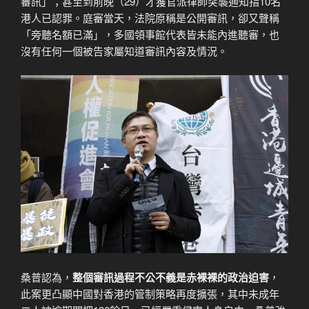
審訊」；甚至到前晚（29）才獲官派律師突襲通知指10名
港人已認罪。庭審當天，法院原稱是公開審訊，卻又聲稱
「旁聽名額已滿」，多國領事館代表皆未能內進聽審，也
沒有任何一個被告家屬知道審訊內容及情況。
桑普認為，
整個審訊過程不公不義是赤裸裸的政治迫害
，
此案更凸顯中國對香港的管制策略再度擴張，其中未成年