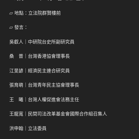
⏥ 地點：立法院群賢樓前
⏥ 發言：
吳叡人｜中研院台史所副研究員
桑 普｜台灣香港協會理事長
江旻諺｜經濟民主連合研究員
張育萌｜台灣青年民主協會理事長
王 曦｜台灣人權促進會法務主任
王龍寬｜民間司法改革基金會國際合作組召集人
洪申翰｜立法委員