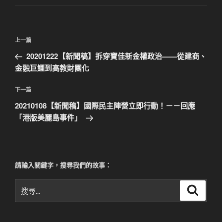
文
上
上一篇
章
一
20201222【新聞稿】拆穿寶佳新金權政治——從建商、
導
篇
金融巨鱷到高教財團化
覽
文
章
下
下一篇
一
20210108【新聞稿】國際民主陣營立即行動！－－回應
篇
「港版美麗島事件」
文
章
請輸入關鍵字，搜尋我們的故事：
搜
搜
尋
尋
關
鍵