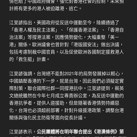
情也給了中國政府機會，強化對香港社會的控制，未來預
計將有更多的港人被迫離港、逃亡。
江旻諺指出，美國政府從反送中運動至今，陸續通過了
「香港人權及民主法案」、「保護香港法案」、「香港自
治法案」等撐港法案，因應情勢變化，大幅重整「美－
港」關係。歐洲議會也曾針對「港版國安法」做出決議，
包括考慮制裁中國官員，以及促使歐洲各國制定援救港人
的「救生艇」計畫。
江旻諺強調，台灣絕不能對2021年的局勢發展掉以輕心，
中國鎮壓香港的下一步，就是台灣，因此我們必須擬定實
際對策，聯合國際社群一同撐港抗中。江旻諺提到，蔡英
文總統雖然在今年七月成立專責辦公室，為反送中運動的
香港抗爭者，提供人道援助，但是隨著香港情勢持續惡
化，台灣也必須超前部署，針對升級援港政策、調整台港
關係與強化民主防衛等面向從長計議。
江旻諺表示，
公民團體將在明年聯合提出《港澳條例》第