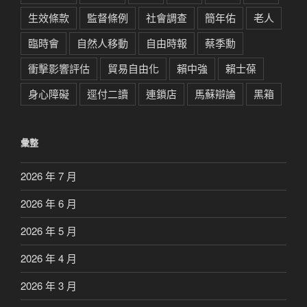
生效條款
監督條例
社會調查
簡年佑
老人
臨時會
自然人移動
自由時報
蔡季勳
衝擊影響評估
貿易自由化
賴中強
賴士葆
身心障礙
逕付二讀
連鎖店
馬蘇辯論
黑箱
彙整
2026 年 7 月
2026 年 6 月
2026 年 5 月
2026 年 4 月
2026 年 3 月