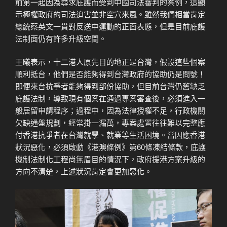
前第一起因為尋求庇護而受到中國司法審判的案例，這顯
示極權政府的司法迫害並非空穴來風。雖然我們相當肯定
總統蔡英文一貫對反送中運動的正面表態，但是目前庇護
法制面仍有許多升級空間。
王曦表示，十二港人原先目的地正是台灣，假設這些個案
順利抵台，他們是否能夠得到台灣政府的協助仍是問號！
即便來台抗爭者能夠得到部份協助，但目前台灣仍舊缺乏
庇護法制，導致現有個案在通過專案審查後，必須進入一
般居留申請程序；過程中，因為法律授權不足，行政機關
欠缺通盤規劃，經常掛一漏萬，專案處置往往難以完整應
付香港抗爭者在台灣就學、就業等生活困境。當因應香港
狀況惡化，必須啟動《港澳條例》第60條凍結條款，庇護
機制法制化工程尚無眉目的情況下，政府援港方案升級的
方向不清楚，上述狀況肯定會更加惡化。