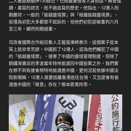
二人被逾期關押130餘日，已經嚴重侵害人身自由。桑普強
調，墨寫的謊言，抵不過血寫的歷史。他指出，12港人刑
期嚴苛，一般的「偷越邊境罪」與「組織偷越邊境罪」，
若僅為初犯大多都是不起訴的，但他們初犯卻被重判六月
至三年，顯然刑期過重。
司改會國際合作組召集人王龍寬律師表示，這個案子從本
質上就非常荒謬，中國抓了12港人，認為他們觸犯了中國
的「偷越邊境罪」，侵害了中國的邊境管理制度，但除了
銅鑼灣書店的李波當年特地偷渡回中國投案之外，我們實
在想不到有誰會想特地偷渡進中國，更何況若依據中國法
院新聞稿，12港人是要逃離香港逃往台灣，又怎麼會有偷
渡進中國的「故意」存在？根本匪夷所思。