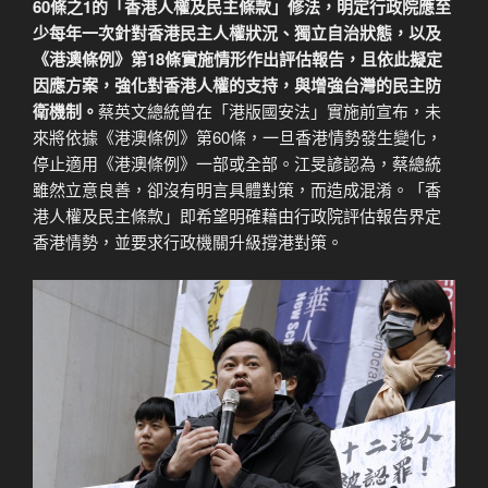
60條之1的「香港人權及民主條款」修法，明定行政院應至
少每年一次針對香港民主人權狀況、獨立自治狀態，以及
《港澳條例》第18條實施情形作出評估報告，且依此擬定
因應方案，強化對香港人權的支持，與增強台灣的民主防
衛機制。
蔡英文總統曾在「港版國安法」實施前宣布，未
來將依據《港澳條例》第60條，一旦香港情勢發生變化，
停止適用《港澳條例》一部或全部。江旻諺認為，蔡總統
雖然立意良善，卻沒有明言具體對策，而造成混淆。「香
港人權及民主條款」即希望明確藉由行政院評估報告界定
香港情勢，並要求行政機關升級撐港對策。