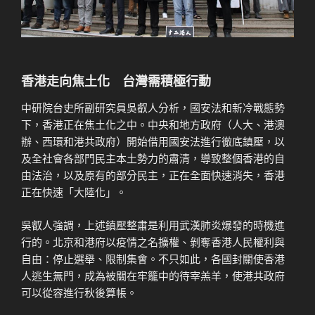
香港走向焦土化 台灣需積極行動
中研院台史所副研究員吳叡人分析，國安法和新冷戰態勢
下，香港正在焦土化之中。中央和地方政府（人大、港澳
辦、西環和港共政府）開始借用國安法進行徹底鎮壓，以
及全社會各部門民主本土勢力的肅清，導致整個香港的自
由法治，以及原有的部分民主，正在全面快速消失，香港
正在快速「大陸化」。
吳叡人強調，上述鎮壓整肅是利用武漢肺炎爆發的時機進
行的。北京和港府以疫情之名擴權、剝奪香港人民權利與
自由：停止選舉、限制集會。不只如此，各國封關使香港
人逃生無門，成為被關在牢籠中的待宰羔羊，使港共政府
可以從容進行秋後算帳。