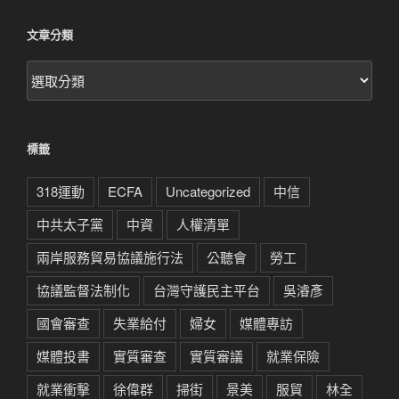
文章分類
文
章
分
類
標籤
318運動
ECFA
Uncategorized
中信
中共太子黨
中資
人權清單
兩岸服務貿易協議施行法
公聽會
勞工
協議監督法制化
台灣守護民主平台
吳濬彥
國會審查
失業給付
婦女
媒體專訪
媒體投書
實質審查
實質審議
就業保險
就業衝擊
徐偉群
掃街
景美
服貿
林全