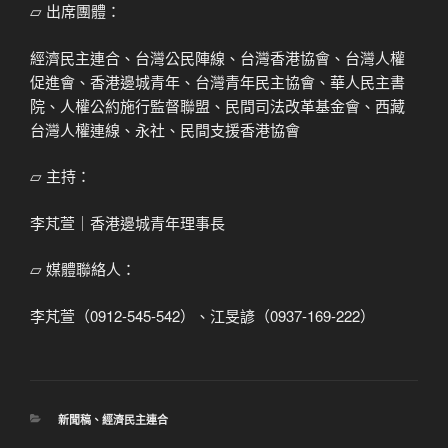
⏥ 出席團體：
經濟民主連合、台灣公民陣線、台灣香港協會、台灣人權
促進會、香港邊城青年、台灣青年民主協會、華人民主書
院、人權公約施行監督聯盟、民間司法改革基金會、西藏
台灣人權連線、永社、民間支援香港協會
⏥ 主持：
李芃萱｜香港邊城青年理事長
⏥ 媒體聯絡人：
李芃萱（0912-545-542）、江旻諺（0937-169-222）
分
新聞稿
、
經濟民主連合
類