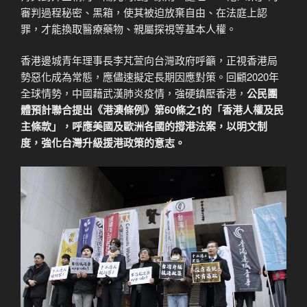
審判過程秘密、黑箱，使其被迫放棄自由、在法庭上認
罪，才能換取醫療藥物、親屬探視等基本人權。
香港邊城青年理事長李芃萱向台灣政府呼籲，正視香港局
勢惡化成為常態，應儘速擬定長期因應對策。回顧2020年
全球情勢，中國藉武漢肺炎疫情，強硬鎮壓香港，
公民團
體預計聯合提出《港澳條例》第60條之1的「香港人權及民
主條款」，呼應美國及歐洲各國的撐港法案，以明文制
度，強化台灣升級援港政策的意志。