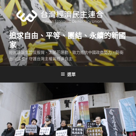
跳
至
主
要
內
追求自由、平等、團結、永續的新國
容
家
經民連誕生於反服貿、太陽花運動，致力抵抗中國政商勢力，防衛
台灣民主，守護台灣主權與經濟自主
選單