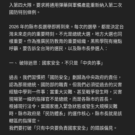
入第四大隊，要求將通用彈藥與軍備產能重新納入第二次
國防特別條例。
2026 年的縣市長選舉即將到來。每次的選舉，都是決定台
灣未來走向的重要時刻。不光是總統大選，地方大選也同
樣重要。作為推廣民防教育的重要組織，黑熊學院有幾點
呼籲，要告訴全台灣的選民，以及縣市長參選人：
一、 破除迷思：國家安全，不只是「中央的事」
過去，我們習慣把「國防安全」劃歸為中央政府的責任，
認為那是總統、國防部的職責。但我們必須從過去的災害
經驗中學到一件事：當重大災難、甚至戰爭發生時，災害
現場第一線的指揮官不是總統，而是各縣市的首長。
根據現行法令，當國家進入緊急狀態或發生大規模災難
時，縣市政府是「民防體系」的運作核心，縣市長就是該
轄區的指揮官。
我們要打破「只有中央要負責國家安全」的錯誤偏見。