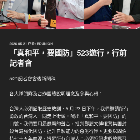
發
2026-05-21
作者:
EDUNION
佈
「真和平，要國防」523遊行，行前
於
記者會
5/21記者會會後新聞稿
各大隊領隊及合辦團體說明理念及參與心得：
台灣人必須記取歷史教訓，5 月 23 日下午，我們邀請所有
勇敢的台灣人一同走上街頭，喊出「真和平、要國防」的
口號。我們要用最嚴厲的聲音，批判鄭麗文傅崐萁集團封
殺台灣強化國防、提升自製能力的惡劣行徑。更要以圖伯
特七十五年血淚，提醒所有台灣人：必須拒絕虛假的鄭習