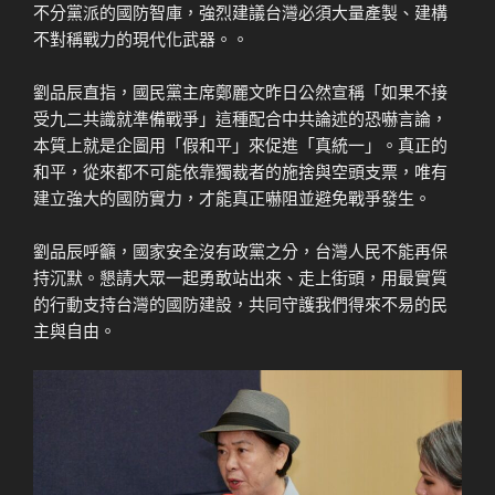
不分黨派的國防智庫，強烈建議台灣必須大量產製、建構
不對稱戰力的現代化武器。。
劉品辰直指，國民黨主席鄭麗文昨日公然宣稱「如果不接
受九二共識就準備戰爭」這種配合中共論述的恐嚇言論，
本質上就是企圖用「假和平」來促進「真統一」。真正的
和平，從來都不可能依靠獨裁者的施捨與空頭支票，唯有
建立強大的國防實力，才能真正嚇阻並避免戰爭發生。
劉品辰呼籲，國家安全沒有政黨之分，台灣人民不能再保
持沉默。懇請大眾一起勇敢站出來、走上街頭，用最實質
的行動支持台灣的國防建設，共同守護我們得來不易的民
主與自由。