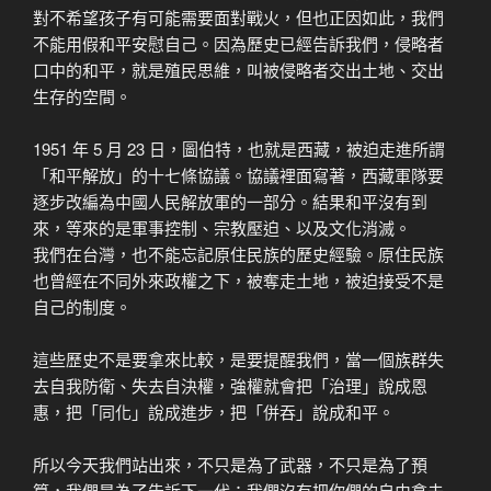
對不希望孩子有可能需要面對戰火，但也正因如此，我們
不能用假和平安慰自己。因為歷史已經告訴我們，侵略者
口中的和平，就是殖民思維，叫被侵略者交出土地、交出
生存的空間。
1951 年 5 月 23 日，圖伯特，也就是西藏，被迫走進所謂
「和平解放」的十七條協議。協議裡面寫著，西藏軍隊要
逐步改編為中國人民解放軍的一部分。結果和平沒有到
來，等來的是軍事控制、宗教壓迫、以及文化消滅。
我們在台灣，也不能忘記原住民族的歷史經驗。原住民族
也曾經在不同外來政權之下，被奪走土地，被迫接受不是
自己的制度。
這些歷史不是要拿來比較，是要提醒我們，當一個族群失
去自我防衛、失去自決權，強權就會把「治理」說成恩
惠，把「同化」說成進步，把「併吞」說成和平。
所以今天我們站出來，不只是為了武器，不只是為了預
算，我們是為了告訴下一代：我們沒有把你們的自由拿去