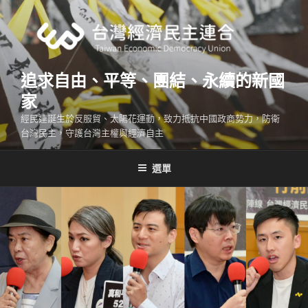
跳
至
主
要
內
追求自由、平等、團結、永續的新國
容
家
經民連誕生於反服貿、太陽花運動，致力抵抗中國政商勢力，防衛
台灣民主，守護台灣主權與經濟自主
選單