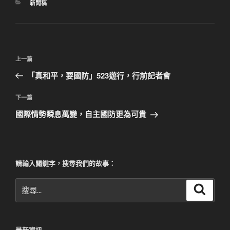
分
新聞稿
類
文
上
上一篇
章
一
「真和平，要國防」523遊行，行前記者會
導
篇
覽
文
下
下一篇
章
一
國際情勢瞬息萬變，自主國防更為可貴
篇
文
章
請輸入關鍵字，搜尋我們的故事：
搜
搜
尋
尋
關
鍵
最新資訊