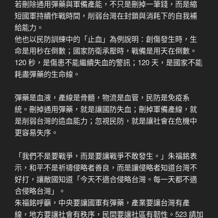
若刪除通用彈藥與軍備產能，不只是刪掉一筆錢，而是縮
短國軍持續作戰時間，削弱台灣在封鎖與消耗下的自我補
給能力。
他也以民防訓練中的「止血」為例說明：創傷發生時，生
命是用秒在倒數；國家防衛承壓時，戰備是用天在倒數。
120 秒，是傷患不能繼續失血的警訊；120 天，是國家不能
耗盡彈藥的生命線。
彈藥是血液，產線是骨髓，物流是血管，民防是免疫系
統。刪掉通用彈藥，就是讓國防失血；刪掉軍備產線，就
是削弱台灣的造血能力；忽視民防，就是讓社會在危機中
更容易失序。
「我們不是要戰爭，而是要讓戰爭不敢發生。」朱福銘表
示，和平不是祈禱侵略者善良，而是讓侵略者知道台灣不
好打，讓敵國知道「今天不適合侵略台灣。每一天都不適
合侵略台灣」。
朱福銘呼籲，中央要讓國軍有彈藥，產業要讓台灣有產
線，地方要讓社會有秩序，民間要讓社區有韌性。523 請加