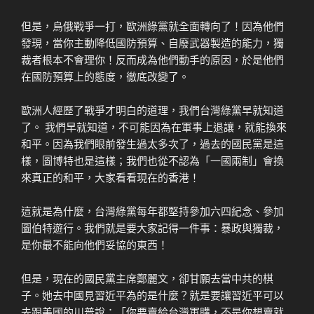
但是，烏俄戰爭一打，歐洲綠黨就全面轉向了！因為他們
發現，當你主動降低國防預算、自廢武器製造的能力，獨
裁者根本不會理你！反而成為他們動手的原因，於是他們
在國防預算上的態度，徹底改變了。
歐洲人經歷了戰爭才明白的道理，我們台灣綠黨早就知道
了。 我們早就知道，不可能因為在軍事上退讓，就能換來
和平。因為我們眼前發生過太多次了，過去的國民黨是這
樣，圖博特也是這樣；我們也從不認為「一國兩制」會換
來真正的和平，大家看看現在的香港！
這就是為什麼，台灣綠黨每年都堅持參加六四紀念、參加
圖伯特遊行。我們就是要大家記得一件事：暴政與獨裁，
是你最不能向他們妥協的東西！
但是，現在的國民黨主席鄭麗文，卻甘願去當中共的棋
子。她去中國見習近平為的是什麼？就是要讓習近平可以
去跟美國的川普說：「你要賣給台灣軍購，不是你想賣就