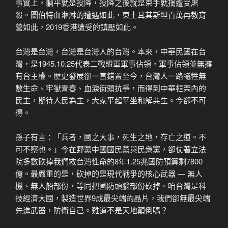
事實上，躺平就是投降，投降之後就是束手就擒遭受屠
殺。圖伯特血淋淋的遭遇如此，東土耳其斯坦百萬再教育
營如此，2019香港遭受的鎮壓如此。
台灣是台灣，台灣是台灣人的台灣。本來，中華民國在台
灣，是1945.10.25代表二戰盟軍軍事佔領，軍事佔領並無擁
有台主權。歴史發展卻一直錯置至今，台灣人一路犧牲無
數生命、牢獄青春、血淚街頭抗爭，而得到中華框架內的
民主，期待人民為主，大家平起平坐和解共生。今卻不可
得。
孫子有言：「兵者，國之大事，死生之地，存亡之道。不
可不察也。」今在野黨中國國民黨與民衆黨，卻仗著立法
院多數砍掉我們救台灣性命的8年1.25兆國防預算剩7800
億。最嚴重的是，砍掉的是現代戰爭的核心武器 — 無人
機、無人船部份，等同把國防頭腦部份砍掉。咱台灣是科
技經濟大國，製造世界9成最尖端的晶片，我們卻無最尖端
先進武器，防衛自己。難道不是天地顛倒嗎？