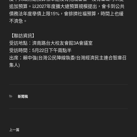
追加預算。以2027年度擴大總預算規模提出，會卡到公共
債務法年度舉債上限15%，會排擠社福預算，時間上也緩
不濟急。
【聯訪資訊】
受訪地點：濟南路台大校友會館3A會議室
受訪時間：5月22日下午兩點半
出席：賴中強(台灣公民陣線執委/台灣經濟民主連合智庫召
集人)
分
新聞稿
類
文
上
上一篇
章