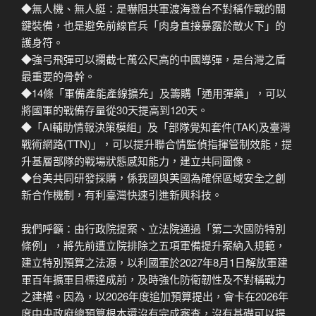
◆無人機、無人艇：是嚇阻共軍渡海登台不對稱作戰的關
鍵裝備，也是避免前線官兵「肉身直接暴露於敵火下」的
護身符。
◆強弓飛彈可以攔截七萬公尺高的中國導彈，是台灣之盾
最重要的骨幹。
◆14條「軍備產能產線擴充」及籌購「通用彈藥」，可以
將國軍的戰備存量從30天提高到120天。
◆「AI輔助情報決策模組」及「部隊覺知套件(TAK)及臺灣
戰術網路(TTN)」，可以提升聯合情監偵指揮管制效能，提
升基層部隊的戰場狀態感知能力，建立共同圖像。
◆台美共同研發採購，係我國與美國為確保區域安全之創
新合作機制，有利臺灣快速引進新興科技。
我們呼籲：由行政院提案、立法院通過「第二次國防特別
條例」，將先前遭立院排除之五項軍備提升案納入規範，
建立特別預算之法源，以利國軍於2027年8月1日解放軍建
軍百年擴軍目標達成前，及時強化防衛韌性及不對稱戰力
之建構。因為，以2026年度追加預算提出，會卡在2026年
度中央政府總預算根本還沒有完成審查，沒有基礎可以提