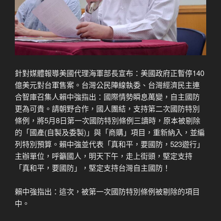
針對媒體報導美國代理海軍部長宣布：美國政府正暫停140
億美元對台軍售案。台灣公民陣線執委、台灣經濟民主連
合智庫召集人賴中強指出：國際情勢瞬息萬變，自主國防
更為可貴。請朝野合作，國人團結，支持第二次國防特別
條例，將5月8日第一次國防特別條例三讀時，原本被剔除
的「國產(自製及委製)」與「商購」項目，重新納入，並編
列特別預算。賴中強並代表「真和平，要國防，523遊行」
主辦單位，呼籲國人，明天下午，走上街頭，堅定支持
「真和平，要國防」，堅定支持台灣自主國防！
賴中強指出：這次，被第一次國防特別條例被剔除的項目
中。