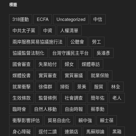
標籤
318運動
ECFA
Uncategorized
中信
中共太子黨
中資
人權清單
兩岸服務貿易協議施行法
公聽會
勞工
協議監督法制化
台灣守護民主平台
吳濬彥
國會審查
失業給付
婦女
媒體專訪
媒體投書
實質審查
實質審議
就業保險
就業衝擊
徐偉群
掃街
景美
服貿
林全
生效條款
監督條例
社會調查
簡年佑
老人
臨時會
自然人移動
自由時報
蔡季勳
衝擊影響評估
貿易自由化
賴中強
賴士葆
身心障礙
逕付二讀
連鎖店
馬蘇辯論
黑箱