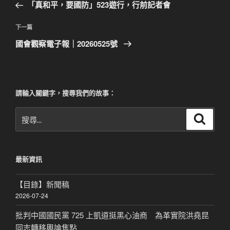
一
「真和平，要國防」523遊行，行前記者會
導
篇
覽
文
下
下一篇
章
一
國會觀察電子報｜20260525號
篇
文
章
請輸入關鍵字，搜尋我們的故事：
搜
搜
尋
尋
關
鍵
最新資訊
字:
【目錄】新聞稿
2026-07-24
批判中國國民黨 725 上凱道挺黑心油商 為革實院洪堯昆
同志轉移輿論焦點