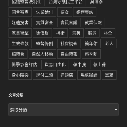
協議監督法制化
台灣守護民主平台
吳濬彥
國會審查
失業給付
婦女
媒體專訪
媒體投書
實質審查
實質審議
就業保險
就業衝擊
徐偉群
掃街
景美
服貿
林全
生效條款
監督條例
社會調查
簡年佑
老人
臨時會
自然人移動
自由時報
蔡季勳
衝擊影響評估
貿易自由化
賴中強
賴士葆
身心障礙
逕付二讀
連鎖店
馬蘇辯論
黑箱
文章分類
文
章
分
類