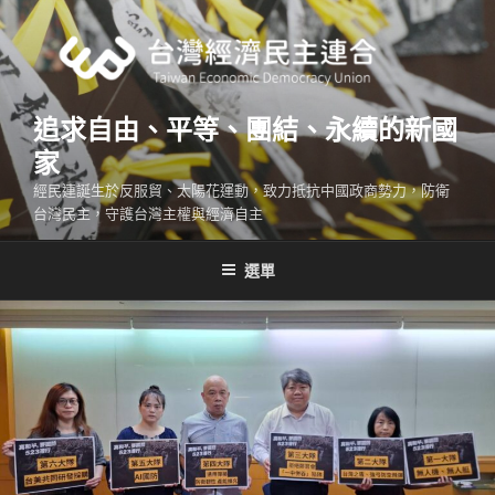
跳
至
主
要
內
追求自由、平等、團結、永續的新國
容
家
經民連誕生於反服貿、太陽花運動，致力抵抗中國政商勢力，防衛
台灣民主，守護台灣主權與經濟自主
選單