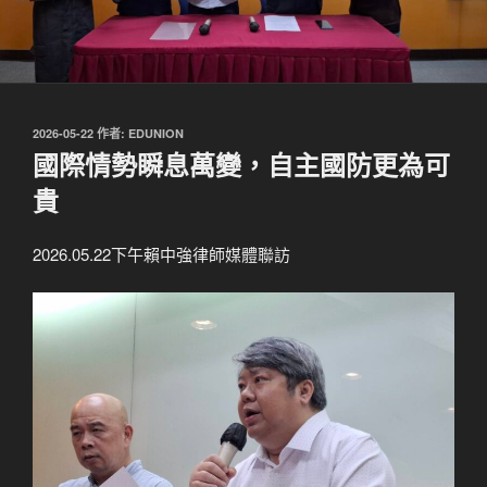
發
2026-05-22
作者:
EDUNION
佈
國際情勢瞬息萬變，自主國防更為可
於
貴
2026.05.22下午賴中強律師媒體聯訪