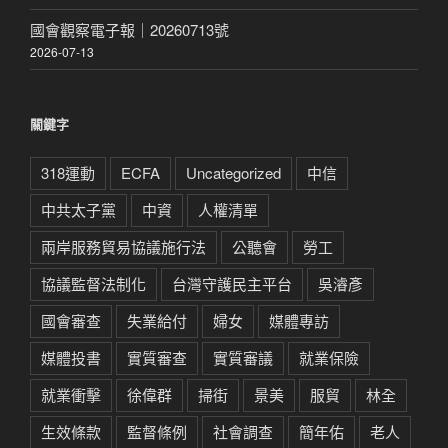
國會觀察電子報｜20260713號
2026-07-13
關鍵字
318運動
ECFA
Uncategorized
中信
中共太子黨
中資
人權清單
兩岸服務貿易協議施行法
公聽會
勞工
協議監督法制化
台灣守護民主平台
吳濬彥
國會審查
失業給付
婦女
媒體專訪
媒體投書
實質審查
實質審議
就業保險
就業衝擊
徐偉群
掃街
景美
服貿
林全
生效條款
監督條例
社會調查
簡年佑
老人