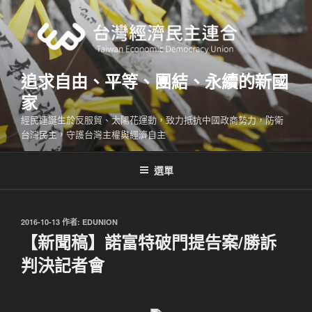
跳
至
主
要
內
追求自由、平等、團結、永續的新國
容
家
經民連誕生於反服貿、太陽花運動，致力抵抗中國政商勢力，防衛
台灣民主，守護台灣主權與經濟自主
選單
發
2016-10-13
作者:
EDUNION
佈
【新聞稿】諾富特破門提告案/勝訴
於
判決記者會