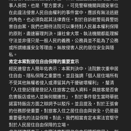
事人房間，也是「警方要求」，可見警察機關與國安單位
在此違法侵害人民自由權利的事件當中，應該有無法逃避
的角色，也必須負起其法律責任。對於自訴航警局員警妨
害自由案，我們也期待法院可以秉持對人民基本權利保障
的原則，盡速審理判決。讓社會大眾、執法機關都能理解
守法並非僅只是一般人民的義務，公務員並不能為了公務
或所謂維護安全等理由，無故侵害人民的居住安全與隱
私。
肯定本案對居住自由保障的重要宣示
經民連發言人簡年佑表示：本案判決中，法院數次重申居
住自由、隱私保障之重要性，並且強調「個人居住場所有
不受其他無權者侵入或滯留其內干擾破壞權利」，釐清
「入住登記僅是登記入住旅客之個人資料，與旅客是否會
危害飯店或他人並無何關連性」，對於事件發生當時華航
諾富特飯店方面之辯詞予以駁斥。並且提及，對於王張會
的任務即使重要，對旅客入住之居住自由與安全，仍是最
重要優先的法益保障。對此，我們相當肯定本案法官堅守
對於人民居住自由保障的立場。