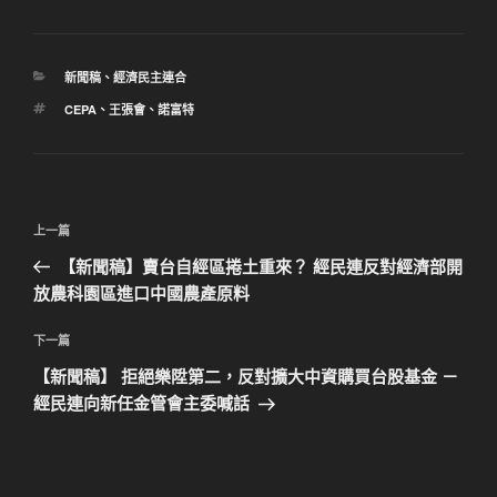
分
新聞稿
、
經濟民主連合
類
標
CEPA
、
王張會
、
諾富特
籤
文
上
上一篇
章
一
【新聞稿】賣台自經區捲土重來？ 經民連反對經濟部開
導
篇
放農科園區進口中國農產原料
覽
文
章
下
下一篇
一
【新聞稿】 拒絕樂陞第二，反對擴大中資購買台股基金 －
篇
經民連向新任金管會主委喊話
文
章