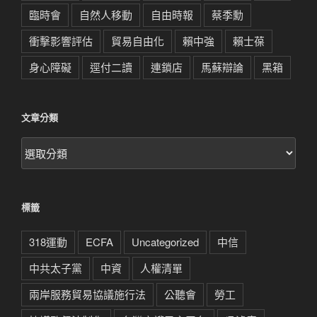
臨時會
自然人移動
自由時報
蔡季勳
衝擊影響評估
貿易自由化
賴中強
賴士葆
身心障礙
逕付二讀
連鎖店
馬蘇辯論
黑箱
文章分類
文
章
分
類
標籤
318運動
ECFA
Uncategorized
中信
中共太子黨
中資
人權清單
兩岸服務貿易協議施行法
公聽會
勞工