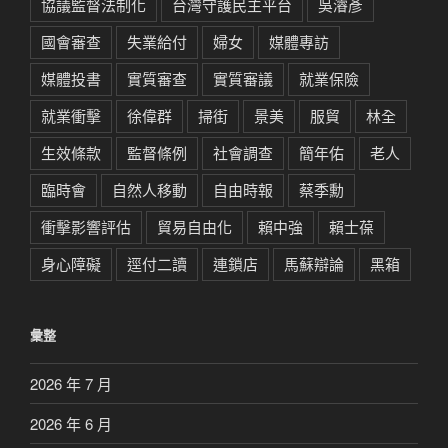
協議監督法制化
台灣守護民主平台
吳濬彥
國會審查
失業給付
婦女
媒體專訪
媒體投書
實質審查
實質審議
就業保險
就業衝擊
徐偉群
掃街
景美
服貿
林全
生效條款
監督條例
社會調查
簡年佑
老人
臨時會
自然人移動
自由時報
蔡季勳
衝擊影響評估
貿易自由化
賴中強
賴士葆
身心障礙
逕付二讀
連鎖店
馬蘇辯論
黑箱
彙整
2026 年 7 月
2026 年 6 月