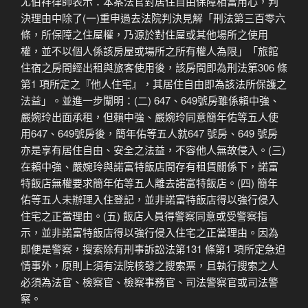
尤伯祥律師表示：本案法官對居住自由保障相當用心，判
決理由中除了(一)重申過去法院判決見解「刑法第三百零六
條，所保障之住屋權，乃源於對住屋或其他場所之使用
權，並不以個人係該房屋或場所之所有權人為限」「旅館
住宿之房間經出租與旅客使用後，該房間即為刑法第306 條
第1 項所定之『他人住宅』，其居住自由即為該法所保護之
法益」。並進一步闡明：(二) 647、649號房雖係賴中強、
嚴婉玲出面承租，但賴中強、嚴婉玲同意簡年佑等五人使
用647、649號房後，簡年佑等五人就647 號房、649 號房
亦是享有居住自由、安全之法益，不容他人無故侵入。(三)
在賴中強、嚴婉玲與諾富特飯店間存有租賃關係下，諾富
特飯店無權要求簡年佑等五人離去諾富特飯店。(四) 簡年
佑等五人未辦理入住登記，並非諾富特飯店得以強行侵入
住宅之正當理由。(五) 飯店人員得警察同意或受警察指
示，並非諾富特飯店得以強行侵入住宅之正當理由。因為
即便是警察，搜索除有刑事訴訟法第131 條第1 項所定急迫
情事外，原則上須有法院核發之搜索票，且執行搜索之人
必須為法官、檢察官、檢察事務官、司法警察官或司法警
察。