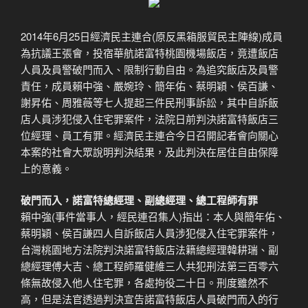
2014年6月25日經濟民主連合(原反黑箱服貿民主陣線)成員
為抗議王張會，投宿華航諾富特桃園機場飯店，竟遭飯店
人員及員警破門而入、限制行動自由。為追究飯店及員警
責任，成員賴中強、嚴婉玲、簡年佑、蔡明穎、侯百謙、
謝昇佑、周雅薇等七人提起三件民刑事訴訟，其中自訴飯
店人員涉犯侵入住宅罪案件，法院日前判決諾富特飯店三
位經理、員工有罪。經濟民主連合今日召開記者會向關心
本案的社會大眾說明判決結果，及此判決在居住自由保障
上的意義。
破門而入，諾富特總經理、副總經理、總工程師有罪
賴中強(事件當事人，經民連召集人)指出：本人與簡年佑、
蔡明穎、侯百謙四人自訴飯店人員涉犯侵入住宅罪案件，
台灣桃園地方法院判決諾富特飯店法籍總經理韓耕瑞、副
總經理傅大吉、總工程師羅健維三人共犯刑法第三百零六
條無故侵入他人住宅罪，各處拘役二十日。刑度雖然不
高，但是法官透過判決宣告諾富特飯店人員破門而入的行