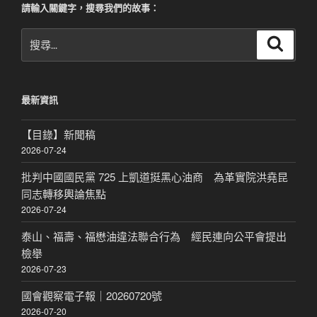
請輸入關鍵字，搜尋我們的故事：
搜
搜
尋
尋
關
鍵
最新資訊
字:
【目錄】新聞稿
2026-07-24
批判中國國民黨 725 上凱道挺黑心油商 為革實院洪堯昆
同志轉移輿論焦點
2026-07-24
泰山、福壽、福懋油違法聯合行為 經民連向公平會提出
檢舉
2026-07-23
國會觀察電子報｜20260720號
2026-07-20