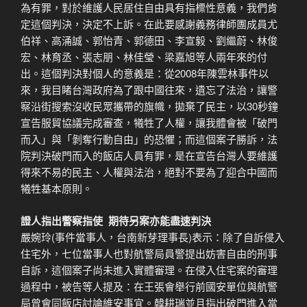
為有罪，對於維護人民居住自由具有指標性意義，我們肯
定這個判決，決定不上訴。在此要感謝義務律師團成員尤
伯祥、高涌誠、郭怡青、郭德田、李宣毅、劉繼蔚、林俊
宏、林育丞、張志朋、林佳瑩、梁嘉旭等人兩年來的付
出。這個判決對個人的意義是：從2008年陳雲林事件以
來，我目睹台灣政府為了跟中國往來，遺忘了法治，讓警
察沿街搜索沒收民眾攜帶的旗幟，拋棄了民主，以30秒鐘
宣告服貿協議完成審查，犧牲了人權，讓我體會被「破門
而入」與「剝奪行動自由」的恐懼；而這個案子勝訴，法
院判決破門而入的飯店人員有罪，是在宣告台灣人要維護
得來不易的民主、人權與法治，絕對不要為了迎合中國而
犧牲基本原則。
證人指出警察指使 期待另案亦能盡速判決
嚴婉玲(事件當事人，台南新芽理事長)表示：除了自訴侵入
住宅外，七位當事人也對航警局員警提出妨害自由的刑事
自訴，這個案子尚未進入實體審理。在侵入住宅案的審理
過程中，被告等人提及：在王張會舉行前國安單位與航警
局曾會同飯店討論維安事宜。韓耕瑞並且指出破門進入當