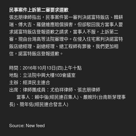
民事案件上訴第二審要求道歉
張志朋律師指出，民事案件第一審判決諾富特飯店、韓耕
瑞、傅大吉、羅健維應賠償損害，但卻駁回我方當事人要
求諾富特飯店登報道歉之請求，當事人不服，上訴第二
審，現由台灣高等法院審理中。在侵入住宅案判決諾富特
飯店總經理、副總經理、總工程師有罪後，我們更加相
信，諾富特飯店登報道歉。
時間：2016年10月13日(四)上午十點
地點：立法院中興大樓103會議室
主辦：經濟民主連合
出席：律師團成員：尤伯祥律師、張志朋律師
當事人：賴中強(經民連召集人)、嚴婉玲(台南新芽理事
長)、簡年佑(經民連合發言人)
Source: New feed