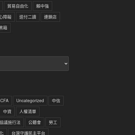
貿易自由化
賴中強
心障礙
逕付二讀
連鎖店
黑箱
ECFA
Uncategorized
中信
中資
人權清單
協議施行法
公聽會
勞工
化
台灣守護民主平台