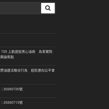
搜
尋
稿
 725 上凱道挺黑心油商 為革實院
移輿論焦點
福懋油違法聯合行為 經民連向公平會
20260720號
20260713號