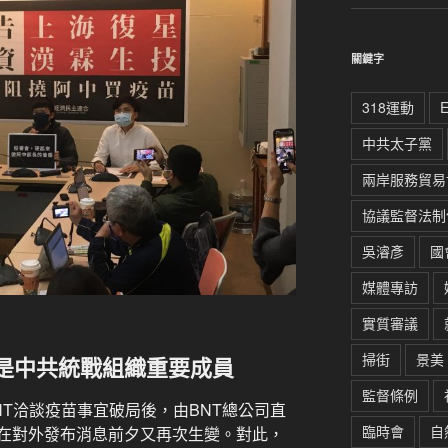
關鍵字
318運動
中共太子黨
兩岸服務貿易
協議監督法制
吳濬彥
國
媒體專訪
實質審議
掃街
景美
是中共統戰組織重要成員
監督條例
T洽談疫苗事宜破局後，由BNT總公司直
臨時會
自
在對外發布消息前夕又再次生變。對此，