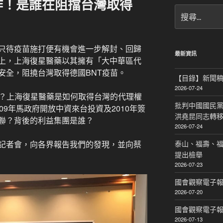
作！是誰在阻擋台灣取得
搜
尋
關
鍵
只待疫苗施打便有機會進一步解封、回歸
字:
最新資訊
上，上海復星醫藥以其擁有「大中華區代
安全，阻撓台灣取得德國BNT疫苗。
【目錄】新聞
2026-07-24
苗？上海復星醫藥是如何取得台灣的代理權
批判中國國民黨
09年馬政府開放中資來台投資及2010年簽
洪堯昆同志轉
聯？背後的利益集團是誰？
2026-07-24
記者會，向各界報告我們的發現，並向蔡
泰山、福壽、
提出檢舉
2026-07-23
國會觀察電子報｜
2026-07-20
國會觀察電子報｜
2026-07-13