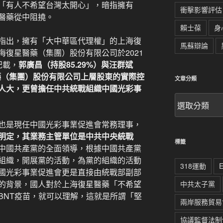
「有人不希望台灣太開心」，暗指擁有
衝擊影響評估
醫藥從中阻撓。
賴士葆
身
指出，擁有「大中華區代理權」的上海復
馬蘇辯論
復星醫藥（集團）股份有限公司於2021
記載，
郭廣昌（持股85.29%）與汪群斌
醫藥（集團）股份有限公司上層股東的實際控
文章分類
人大，更曾擔任中共統戰組織中國光彩事
文
章
分
也是現任中國光彩事業促進會常務理事，
類
明定，其業務主管單位是中共中央統戰
標籤
中國共產黨的全面領導，根據中國共產黨
組織，開展黨的活動，為黨的組織的活動
318運動
國光彩事業促進會更是直接由統戰部副部
的背景，國人對於上海復星醫藥「不希望
中共太子黨
BNT疫苗，就可以理解，這就是所謂「堅
兩岸服務貿易
協議監督法制