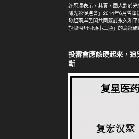
許冠澤表示，其實，國人對於光
灣光彩促進會」2014年6月曾
發起兩岸民間共同簽訂永久和平協
旗津溫州洞頭小三通」的烏龍騙
投審會應該硬起來，追
斷