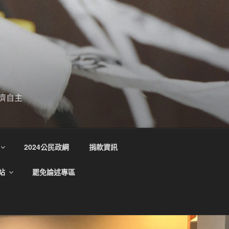
濟自主
2024公民政綱
捐款資訊
站
罷免論述專區