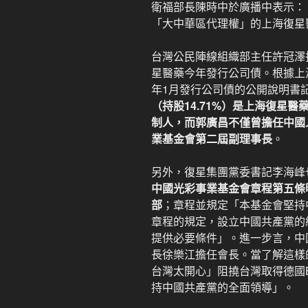
衛福部長陳時中於廣播中表示：
「大中華區代理權」的上海復星
台灣公民陣線組織部主任許冠澤
星醫藥今年發行公司債。根據上海
年1月發行公司債的公開說明書
（持股14.71%）是上海復星
制人，而郭廣昌不僅曾擔任中國
業基金會第二屆副理事長
。
另外，復星集團黨委書記李海峰
中國光彩事業基金會章程第五條
部
；章程並規定「本基金會堅持
章程的規定，設立中國共產黨的
提供必要條件」。進一步言，中
長徐樂江擔任會長。當了解這樣
台灣太開心」阻撓台灣取得德國
持中國共產黨的全面領導」。