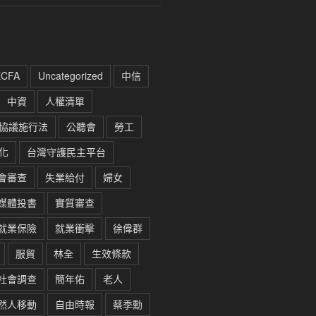
ECFA
Uncategorized
中信
中資
人權清單
協議施行法
公聽會
勞工
化
台灣守護民主平台
會審查
失業給付
婦女
媒體投書
實質審查
就業保險
就業衝擊
徐偉群
服貿
林全
生效條款
社會調查
簡年佑
老人
然人移動
自由時報
蔡季勳