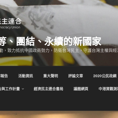
等、團結、永續的新國家
動，致力抵抗中國政商勢力，防衛台灣民主，守護台灣主權與經
庫報告
活動資訊
重大聲明
評論文章
2020公民政綱
告與工作計畫
經濟民主連合書局
議題網頁
中港資觀測