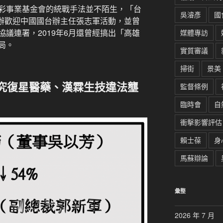
彩事業基金會的統戰手法並不陌生，「台
吳濬彥
國
舉辦歡迎中國國台辦主任張志軍活動，並曾
議連署，2019年6月還曾經搞出「高雄
媒體專訪
局。
實質審議
掃街
景美
究復星醫藥、漢霖生技違法壟
監督條例
臨時會
自
衝擊影響評估
賴士葆
身
馬蘇辯論
彙整
2026 年 7 月