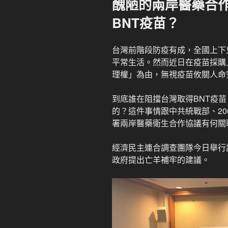
醜陋的兩岸醫藥合
於
BNT疫苗？
台灣前階段防疫有成，全國上下
平常生活。然而近日在疫苗採購
理權」為由，無視疫苗攸關人命
到底誰在阻擋台灣取得BNT疫
的？這件事情跟中共統戰部、20
署兩岸醫藥衛生合作協議有何關
經濟民主連合調查團隊今日舉行
政府提出亡羊補牢的建議。