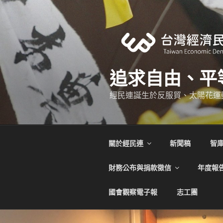
跳
至
主
要
內
容
追求自由、平
經民連誕生於反服貿、太陽花運
關於經民連
新聞稿
智
財務公布與捐款徵信
年度報
國會觀察電子報
志工團