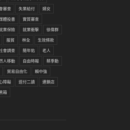
會審查
失業給付
婦女
媒體投書
實質審查
就業保險
就業衝擊
徐偉群
服貿
林全
生效條款
社會調查
簡年佑
老人
然人移動
自由時報
蔡季勳
貿易自由化
賴中強
心障礙
逕付二讀
連鎖店
黑箱