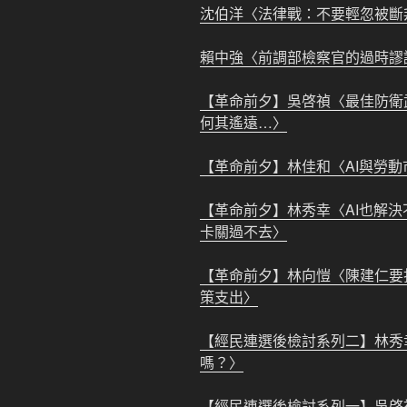
沈伯洋〈法律戰：不要輕忽被斷
賴中強
〈前調部檢察官的過時謬
【革命前夕】
吳啓禎
〈最佳防衛
何其遙遠…〉
【革命前夕】
林佳和
〈AI與勞
【革命前夕】
林秀幸
〈AI也解
卡關過不去〉
【革命前夕】
林向愷
〈陳建仁要
策支出〉
【經民連選後檢討系列二】
林秀
嗎？〉
【經民連選後檢討系列一】
吳啓