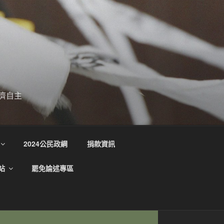
濟自主
2024公民政綱
捐款資訊
站
罷免論述專區