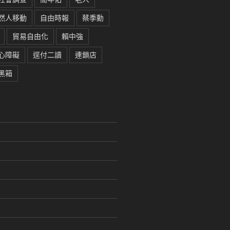
然人移動
自由時報
蔡季勳
貿易自由化
賴中強
心障礙
逕付二讀
連鎖店
黑箱