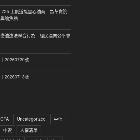
 725 上凱道挺黑心油商 為革實院
移輿論焦點
福懋油違法聯合行為 經民連向公平會
20260720號
20260713號
ECFA
Uncategorized
中信
中資
人權清單