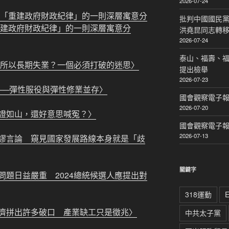
2026-07-24
張「重建政府財政紀律」的一則深層寓意分
批判中國國民黨
重建政府財政紀律」的一則深層寓意分
洪堯昆同志轉
2026-07-24
泰山、福壽、
 所以長期失業？一個必須打破的迷思〉
提出檢舉
2026-07-23
──彈性服役與彈性修業並存〉
國會觀察電子報｜
2026-07-20
證如山，還好意思喊冤？〉
國會觀察電子報｜
2026-07-13
謬言論 窺見國家發展路線本身就是「歧
關鍵字
題日益嚴重 2024總統候選人應提出對
318運動
濟拼出許多破口 產業缺工只是徵兆〉
中共太子黨