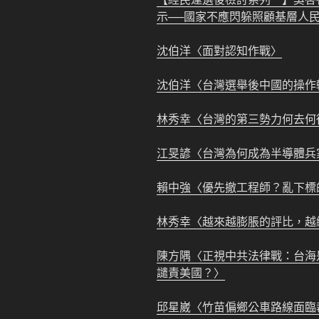
示──國家不應閃躲照顧基層人
沈伯洋
〈面對認知作戰〉
沈伯洋
〈
台灣選舉後中國的操作
林秀幸
〈台灣的第三勢力何去何
江旻諺
〈台灣為何成為半導體兵
賴中強
〈優先撤工程師？
亂下標
林秀幸
〈越來越膨脹的評比，越
陳方隅
〈正視中共法律戰：台海
譴責美國？〉
邱星崴
〈竹苗偏鄉公車路線面臨