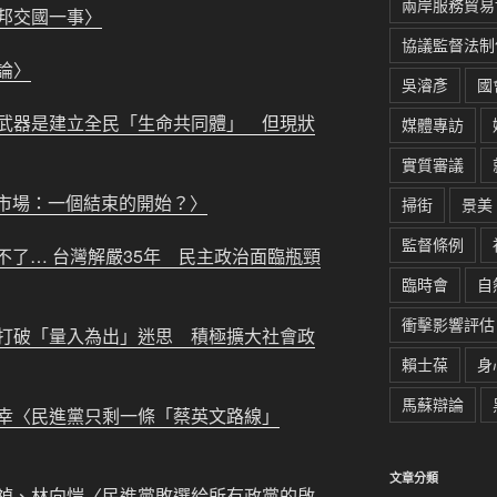
兩岸服務貿易
邦交國一事〉
協議監督法制
論〉
吳濬彥
國
武器是建立全民「生命共同體」 但現狀
媒體專訪
實質審議
動市場：一個結束的開始？〉
掃街
景美
監督條例
決不了… 台灣解嚴35年 民主政治面臨瓶頸
臨時會
自
衝擊影響評估
打破「量入為出」迷思 積極擴大社會政
賴士葆
身
馬蘇辯論
幸
〈民進黨只剩一條「蔡英文路線」
文章分類
禎、林向愷
〈民進黨敗選給所有政黨的啟