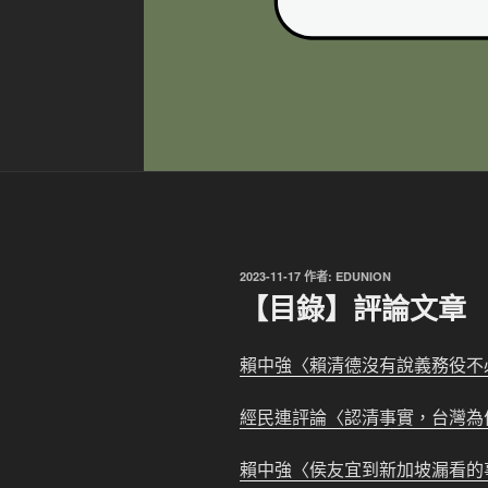
發
2023-11-17
作者:
EDUNION
佈
【目錄】評論文章
於
賴中強〈賴清德沒有說義務役不
經民連評論〈認清事實，台灣為
賴中強〈侯友宜到新加坡漏看的