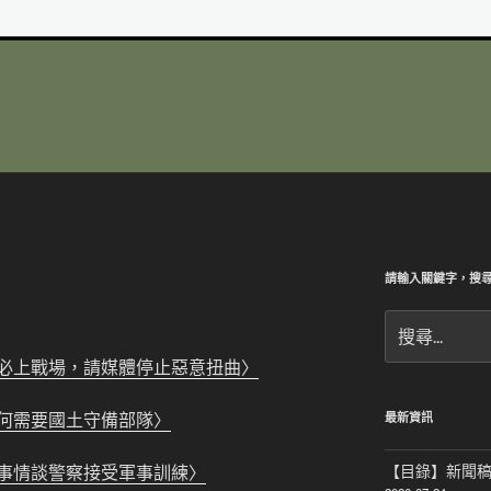
請輸入關鍵字，搜
搜
尋
必上戰場，請媒體停止惡意扭曲〉
關
鍵
字:
何需要國土守備部隊〉
最新資訊
事情談警察接受軍事訓練〉
【目錄】新聞