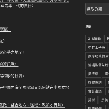
民與青年世代的責任〉
文
章
分
類
標籤
轉變〉
318運動
從〉
中共太子黨
家必爭之地？〉
兩岸服務貿易
的資訊戰〉
協議監督法制
吳濬彥
國
縮越緊的社會〉
媒體專訪
是中國內海？國民黨又為何站在中國立場
實質審議
掃街
景美
裁撤：整合地方、區域、政策才有解〉
監督條例