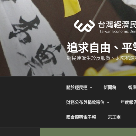
跳
至
主
要
內
容
追求自由、平
經民連誕生於反服貿、太陽花運
關於經民連
新聞稿
智
財務公布與捐款徵信
年度報
國會觀察電子報
志工團