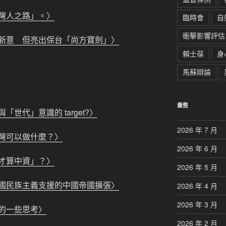
灣人之路」。〉
臨時會
自
衝擊影響評估
新意 但亮出保台「尚方寶劍」〉
賴士葆
身
馬蘇辯論
彙整
世代」意識的 target?〉
2026 年 7 月
灣可以做什麼？〉
2026 年 6 月
才算中資」？〉
2026 年 5 月
國民族主義支援的中國帝國擴張〉
2026 年 4 月
2026 年 3 月
的一些思考〉
2026 年 2 月