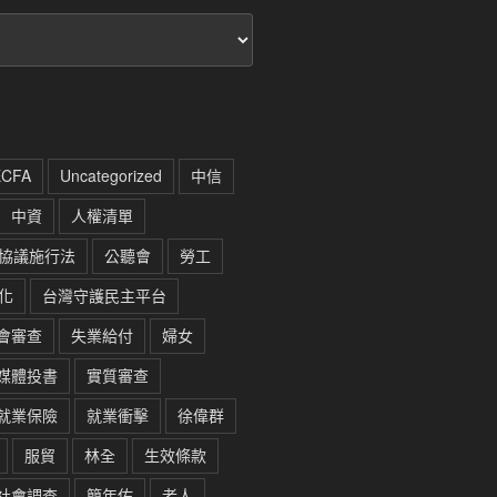
ECFA
Uncategorized
中信
中資
人權清單
協議施行法
公聽會
勞工
化
台灣守護民主平台
會審查
失業給付
婦女
媒體投書
實質審查
就業保險
就業衝擊
徐偉群
服貿
林全
生效條款
社會調查
簡年佑
老人