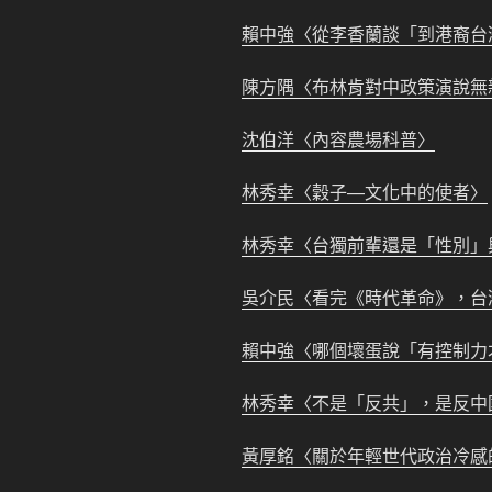
賴中強
〈從李香蘭談「到港裔台
陳方隅
〈布林肯對中政策演說無
沈伯洋
〈內容農場科普〉
林秀幸
〈穀子—文化中的使者〉
林秀幸
〈台獨前輩還是「性別」與「
吳介民
〈看完《時代革命》，台
賴中強
〈哪個壞蛋說「有控制力
林秀幸
〈不是「反共」，是反中
黃厚銘
〈關於年輕世代政治冷感