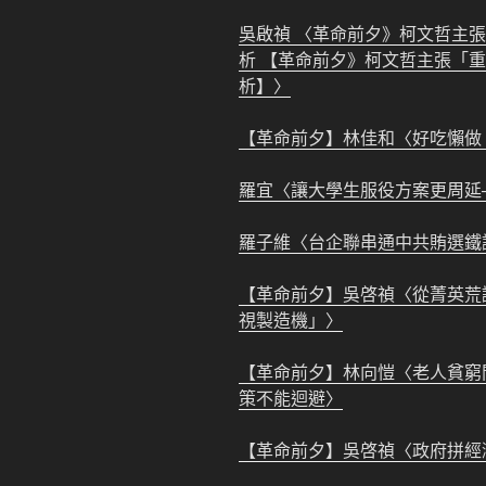
吳啟禎 〈革命前夕》柯文哲主
析 【革命前夕》柯文哲主張「
析】〉
【革命前夕】林佳和〈好吃懶做
羅宜〈讓大學生服役方案更周延
羅子維〈台企聯串通中共賄選鐵
【革命前夕】吳啓禎〈從菁英荒
視製造機」〉
【革命前夕】林向愷〈老人貧窮問
策不能迴避〉
【革命前夕】吳啓禎〈政府拼經