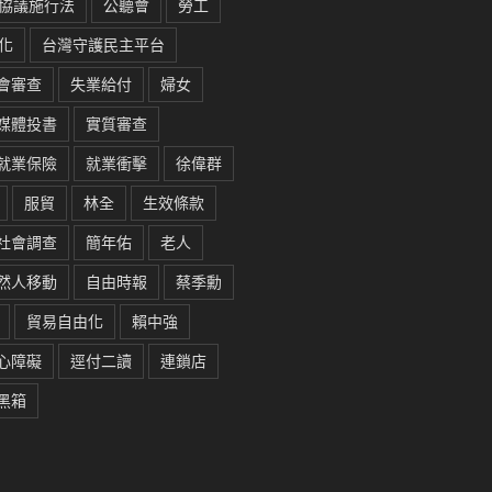
協議施行法
公聽會
勞工
化
台灣守護民主平台
會審查
失業給付
婦女
媒體投書
實質審查
就業保險
就業衝擊
徐偉群
服貿
林全
生效條款
社會調查
簡年佑
老人
然人移動
自由時報
蔡季勳
貿易自由化
賴中強
心障礙
逕付二讀
連鎖店
黑箱