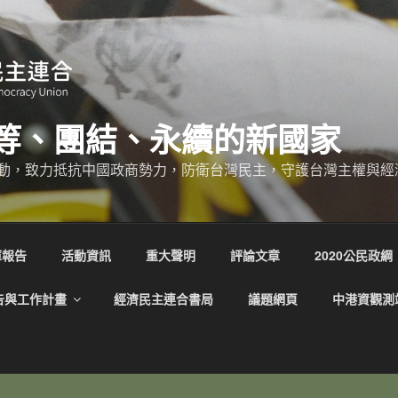
等、團結、永續的新國家
動，致力抵抗中國政商勢力，防衛台灣民主，守護台灣主權與經
庫報告
活動資訊
重大聲明
評論文章
2020公民政綱
告與工作計畫
經濟民主連合書局
議題網頁
中港資觀測